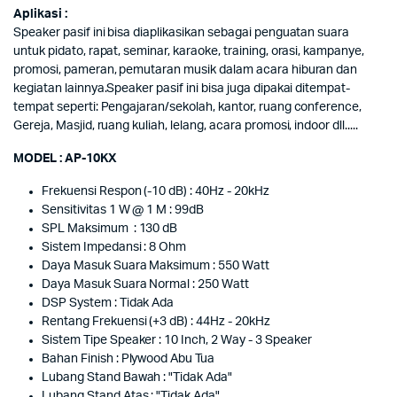
Aplikasi :
Speaker pasif ini bisa diaplikasikan sebagai penguatan suara
untuk pidato, rapat, seminar, karaoke, training, orasi, kampanye,
promosi, pameran, pemutaran musik dalam acara hiburan dan
kegiatan lainnya.Speaker pasif ini bisa juga dipakai ditempat-
tempat seperti: Pengajaran/sekolah, kantor, ruang conference,
Gereja, Masjid, ruang kuliah, lelang, acara promosi, indoor dll.....
MODEL : AP-10KX
Frekuensi Respon (-10 dB) : 40Hz - 20kHz
Sensitivitas 1 W @ 1 M : 99dB
SPL Maksimum : 130 dB
Sistem Impedansi : 8 Ohm
Daya Masuk Suara Maksimum : 550 Watt
Daya Masuk Suara Normal : 250 Watt
DSP System : Tidak Ada
Rentang Frekuensi (+3 dB) : 44Hz - 20kHz
Sistem Tipe Speaker : 10 Inch, 2 Way - 3 Speaker
Bahan Finish : Plywood Abu Tua
Lubang Stand Bawah : "Tidak Ada"
Lubang Stand Atas : "Tidak Ada"