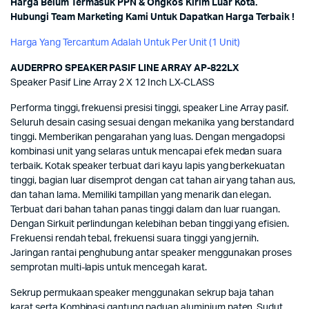
Harga Belum Termasuk PPN & Ongkos Kirim Luar Kota.
Hubungi Team Marketing Kami Untuk Dapatkan Harga Terbaik !
Harga Yang Tercantum Adalah Untuk Per Unit (1 Unit)
AUDERPRO SPEAKER PASIF LINE ARRAY AP-822LX
Speaker Pasif Line Array 2 X 12 Inch LX-CLASS
Performa tinggi, frekuensi presisi tinggi, speaker Line Array pasif.
Seluruh desain casing sesuai dengan mekanika yang berstandard
tinggi. Memberikan pengarahan yang luas. Dengan mengadopsi
kombinasi unit yang selaras untuk mencapai efek medan suara
terbaik. Kotak speaker terbuat dari kayu lapis yang berkekuatan
tinggi, bagian luar disemprot dengan cat tahan air yang tahan aus,
dan tahan lama. Memiliki tampillan yang menarik dan elegan.
Terbuat dari bahan tahan panas tinggi dalam dan luar ruangan.
Dengan Sirkuit perlindungan kelebihan beban tinggi yang efisien.
Frekuensi rendah tebal, frekuensi suara tinggi yang jernih.
Jaringan rantai penghubung antar speaker menggunakan proses
semprotan multi-lapis untuk mencegah karat.
Sekrup permukaan speaker menggunakan sekrup baja tahan
karat serta Kombinasi gantung paduan aluminium paten, Sudut