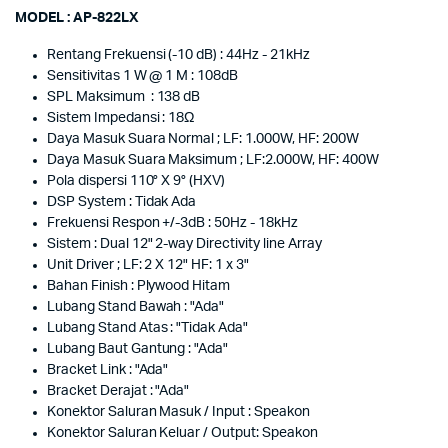
MODEL : AP-822LX
Rentang Frekuensi (-10 dB) : 44Hz - 21kHz
Sensitivitas 1 W @ 1 M : 108dB
SPL Maksimum : 138 dB
Sistem Impedansi : 18Ω
Daya Masuk Suara Normal ; LF: 1.000W, HF: 200W
Daya Masuk Suara Maksimum ; LF:2.000W, HF: 400W
Pola dispersi 110° X 9° (HXV)
DSP System : Tidak Ada
Frekuensi Respon +/-3dB : 50Hz - 18kHz
Sistem : Dual 12" 2-way Directivity line Array
Unit Driver ; LF: 2 X 12" HF: 1 x 3"
Bahan Finish : Plywood Hitam
Lubang Stand Bawah : "Ada"
Lubang Stand Atas : "Tidak Ada"
Lubang Baut Gantung : "Ada"
Bracket Link : "Ada"
Bracket Derajat : "Ada"
Konektor Saluran Masuk / Input : Speakon
Konektor Saluran Keluar / Output: Speakon