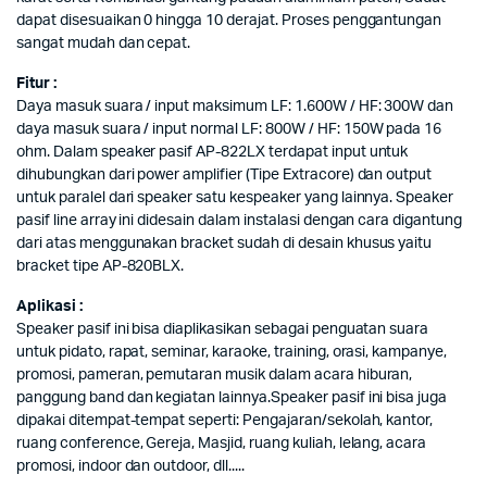
dapat disesuaikan 0 hingga 10 derajat. Proses penggantungan
sangat mudah dan cepat.
Fitur :
Daya masuk suara / input maksimum LF: 1.600W / HF: 300W dan
daya masuk suara / input normal LF: 800W / HF: 150W pada 16
ohm. Dalam speaker pasif AP-822LX terdapat input untuk
dihubungkan dari power amplifier (Tipe Extracore) dan output
untuk paralel dari speaker satu kespeaker yang lainnya. Speaker
pasif line array ini didesain dalam instalasi dengan cara digantung
dari atas menggunakan bracket sudah di desain khusus yaitu
bracket tipe AP-820BLX.
Aplikasi :
Speaker pasif ini bisa diaplikasikan sebagai penguatan suara
untuk pidato, rapat, seminar, karaoke, training, orasi, kampanye,
promosi, pameran, pemutaran musik dalam acara hiburan,
panggung band dan kegiatan lainnya.Speaker pasif ini bisa juga
dipakai ditempat-tempat seperti: Pengajaran/sekolah, kantor,
ruang conference, Gereja, Masjid, ruang kuliah, lelang, acara
promosi, indoor dan outdoor, dll.....