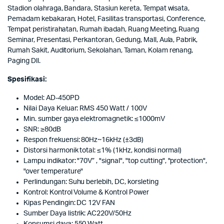
Stadion olahraga, Bandara, Stasiun kereta, Tempat wisata,
Pemadam kebakaran, Hotel, Fasilitas transportasi, Conference,
Tempat peristirahatan, Rumah ibadah, Ruang Meeting, Ruang
Seminar, Presentasi, Perkantoran, Gedung, Mall, Aula, Pabrik,
Rumah Sakit, Auditorium, Sekolahan, Taman, Kolam renang,
Paging Dll.
Spesifikasi:
Model: AD-450PD
Nilai Daya Keluar: RMS 450 Watt / 100V
Min. sumber gaya elektromagnetik: ≤1000mV
SNR: ≥80dB
Respon frekuensi: 80Hz~16kHz (±3dB)
Distorsi harmonik total: ≤1% (1kHz, kondisi normal)
Lampu indikator: "70V” , "signal", "top cutting", "protection",
"over temperature"
Perlindungan: Suhu berlebih, DC, korsleting
Kontrol: Kontrol Volume & Kontrol Power
Kipas Pendingin: DC 12V FAN
Sumber Daya listrik: AC220V/50Hz