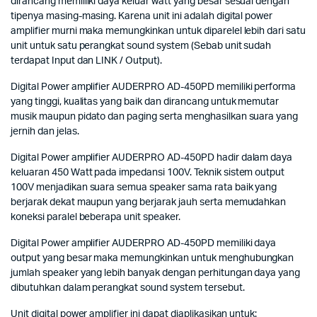
dirancang memiiliki daya keluar watt yang besar sesuai dengan
tipenya masing-masing. Karena unit ini adalah digital power
amplifier murni maka memungkinkan untuk diparelel lebih dari satu
unit untuk satu perangkat sound system (Sebab unit sudah
terdapat Input dan LINK / Output).
Digital Power amplifier AUDERPRO AD-450PD memiliki performa
yang tinggi, kualitas yang baik dan dirancang untuk memutar
musik maupun pidato dan paging serta menghasilkan suara yang
jernih dan jelas.
Digital Power amplifier AUDERPRO AD-450PD hadir dalam daya
keluaran 450 Watt pada impedansi 100V. Teknik sistem output
100V menjadikan suara semua speaker sama rata baik yang
berjarak dekat maupun yang berjarak jauh serta memudahkan
koneksi paralel beberapa unit speaker.
Digital Power amplifier AUDERPRO AD-450PD memiliki daya
output yang besar maka memungkinkan untuk menghubungkan
jumlah speaker yang lebih banyak dengan perhitungan daya yang
dibutuhkan dalam perangkat sound system tersebut.
Unit digital power amplifier ini dapat diaplikasikan untuk: