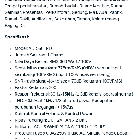
Tempat peristirahatan, Rumah ibadah, Ruang Meeting, Ruang
Seminar, Presentasi, Perkantoran, Gedung, Mall, Aula, Pabrik,
Rumah Sakit, Auditorium, Sekolahan, Taman, Kolam renang,
Paging Dll.
Spesifikasi:
Model: AD-3601PD
Jumlah Saluran: 1 Chanel
Nilai Daya Keluar: RMS 360 Watt / 100V
Sensitivitas masukan: 775mVRMS (0dBV / semua input
seimbang) 100VRMS (input 100V tidak seimbang)
SNR (rasio signal-to-noise): > 70dB (keluaran 100VRMS)
Faktor Redaman: 200
Respon frekuensi: 60Hz-15kHz (± 3dB kondisi operasi normal)
THD: <0.5% at 1kHz, 1/3 of rated power Kecepatan
perubahan tegangan: >15V/us
Kontrol: Kontrol Volume & Kontrol Power
Kipas Pendingin: DC 12V FAN x 2 Unit
Indikator: AC: 'POWER', 'SIGNAL', 'PROT', "CLIP"
Proteksi: Fuse x 6.3A/250V (Fuse AC, Sirkuit Pendek, Beban