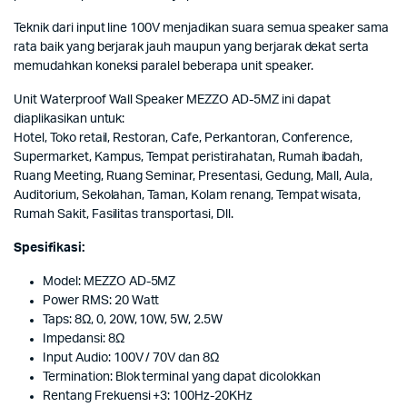
Teknik dari input line 100V menjadikan suara semua speaker sama
rata baik yang berjarak jauh maupun yang berjarak dekat serta
memudahkan koneksi paralel beberapa unit speaker.
Unit Waterproof Wall Speaker MEZZO AD-5MZ ini dapat
diaplikasikan untuk:
Hotel, Toko retail, Restoran, Cafe, Perkantoran, Conference,
Supermarket, Kampus, Tempat peristirahatan, Rumah ibadah,
Ruang Meeting, Ruang Seminar, Presentasi, Gedung, Mall, Aula,
Auditorium, Sekolahan, Taman, Kolam renang, Tempat wisata,
Rumah Sakit, Fasilitas transportasi, Dll.
Spesifikasi:
Model: MEZZO AD-5MZ
Power RMS: 20 Watt
Taps: 8Ω, 0, 20W, 10W, 5W, 2.5W
Impedansi: 8Ω
Input Audio: 100V / 70V dan 8Ω
Termination: Blok terminal yang dapat dicolokkan
Rentang Frekuensi +3: 100Hz-20KHz