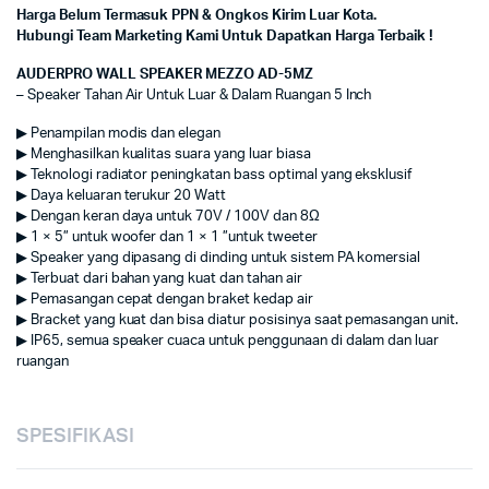
Harga Belum Termasuk PPN & Ongkos Kirim Luar Kota.
Hubungi Team Marketing Kami Untuk Dapatkan Harga Terbaik !
AUDERPRO WALL SPEAKER MEZZO AD-5MZ
– Speaker Tahan Air Untuk Luar & Dalam Ruangan 5 Inch
▶ Penampilan modis dan elegan
▶ Menghasilkan kualitas suara yang luar biasa
▶ Teknologi radiator peningkatan bass optimal yang eksklusif
▶ Daya keluaran terukur 20 Watt
▶ Dengan keran daya untuk 70V / 100V dan 8Ω
▶ 1 × 5” untuk woofer dan 1 × 1 ”untuk tweeter
▶ Speaker yang dipasang di dinding untuk sistem PA komersial
▶ Terbuat dari bahan yang kuat dan tahan air
▶ Pemasangan cepat dengan braket kedap air
▶ Bracket yang kuat dan bisa diatur posisinya saat pemasangan unit.
▶ IP65, semua speaker cuaca untuk penggunaan di dalam dan luar
ruangan
SPESIFIKASI