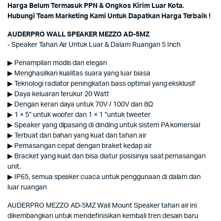
Harga Belum Termasuk PPN & Ongkos Kirim Luar Kota.
Hubungi Team Marketing Kami Untuk Dapatkan Harga Terbaik !
AUDERPRO WALL SPEAKER MEZZO AD-5MZ
- Speaker Tahan Air Untuk Luar & Dalam Ruangan 5 Inch
▶ Penampilan modis dan elegan
▶ Menghasilkan kualitas suara yang luar biasa
▶ Teknologi radiator peningkatan bass optimal yang eksklusif
▶ Daya keluaran terukur 20 Watt
▶ Dengan keran daya untuk 70V / 100V dan 8Ω
▶ 1 × 5” untuk woofer dan 1 × 1 ”untuk tweeter
▶ Speaker yang dipasang di dinding untuk sistem PA komersial
▶ Terbuat dari bahan yang kuat dan tahan air
▶ Pemasangan cepat dengan braket kedap air
▶ Bracket yang kuat dan bisa diatur posisinya saat pemasangan
unit.
▶ IP65, semua speaker cuaca untuk penggunaan di dalam dan
luar ruangan
AUDERPRO MEZZO AD-5MZ Wall Mount Speaker tahan air ini
dikembangkan untuk mendefinisikan kembali tren desain baru