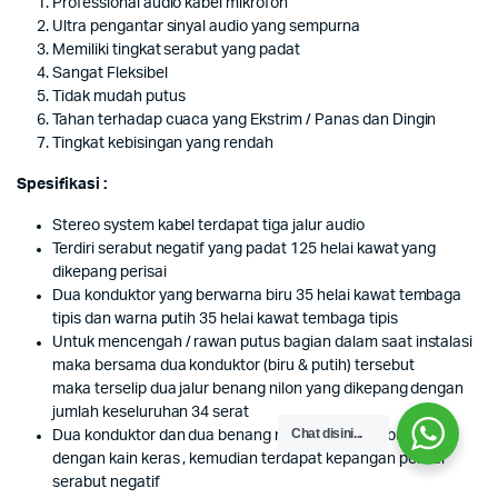
Professional audio kabel mikrofon
Ultra pengantar sinyal audio yang sempurna
Memiliki tingkat serabut yang padat
Sangat Fleksibel
Tidak mudah putus
Tahan terhadap cuaca yang Ekstrim / Panas dan Dingin
Tingkat kebisingan yang rendah
Spesifikasi :
Stereo system kabel terdapat tiga jalur audio
Terdiri serabut negatif yang padat 125 helai kawat yang
dikepang perisai
Dua konduktor yang berwarna biru 35 helai kawat tembaga
tipis dan warna putih 35 helai kawat tembaga tipis
Untuk mencengah / rawan putus bagian dalam saat instalasi
maka bersama dua konduktor (biru & putih) tersebut
maka terselip dua jalur benang nilon yang dikepang dengan
jumlah keseluruhan 34 serat
Chat disini...
Dua konduktor dan dua benang nilon tersebut dibungkus
dengan kain keras , kemudian terdapat kepangan perisai
serabut negatif