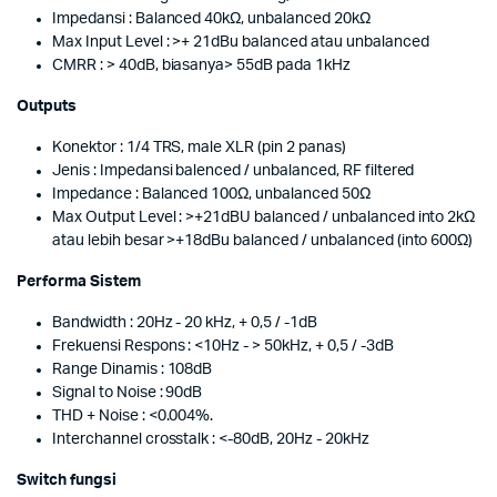
Impedansi : Balanced 40kΩ, unbalanced 20kΩ
Max Input Level : >+ 21dBu balanced atau unbalanced
CMRR : > 40dB, biasanya> 55dB pada 1kHz
Outputs
Konektor : 1/4 TRS, male XLR (pin 2 panas)
Jenis : Impedansi balenced / unbalanced, RF filtered
Impedance : Balanced 100Ω, unbalanced 50Ω
Max Output Level : >+21dBU balanced / unbalanced into 2kΩ
atau lebih besar >+18dBu balanced / unbalanced (into 600Ω)
Performa Sistem
Bandwidth : 20Hz - 20 kHz, + 0,5 / -1dB
Frekuensi Respons : <10Hz - > 50kHz, + 0,5 / -3dB
Range Dinamis : 108dB
Signal to Noise : 90dB
THD + Noise : <0.004%.
Interchannel crosstalk : <-80dB, 20Hz - 20kHz
Switch fungsi