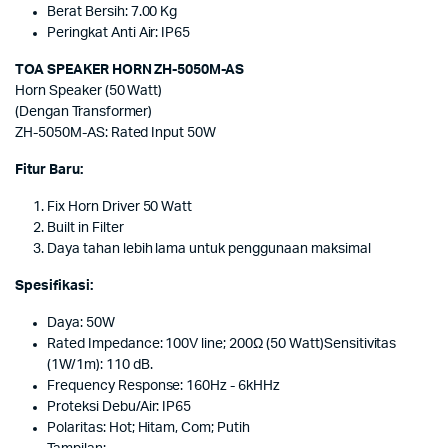
Berat Bersih: 7.00 Kg
Peringkat Anti Air: IP65
TOA SPEAKER HORN ZH-5050M-AS
Horn Speaker (50 Watt)
(Dengan Transformer)
ZH-5050M-AS: Rated Input 50W
Fitur Baru:
Fix Horn Driver 50 Watt
Built in Filter
Daya tahan lebih lama untuk penggunaan maksimal
Spesifikasi:
Daya: 50W
Rated Impedance: 100V line; 200Ω (50 Watt)Sensitivitas
(1W/1m): 110 dB.
Frequency Response: 160Hz - 6kHHz
Proteksi Debu/Air: IP65
Polaritas: Hot; Hitam, Com; Putih