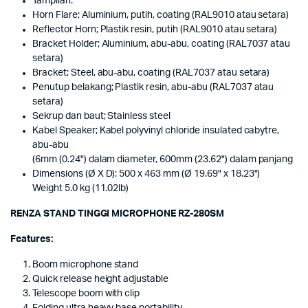
Tampilan:
Horn Flare; Aluminium, putih, coating (RAL9010 atau setara)
Reflector Horn; Plastik resin, putih (RAL9010 atau setara)
Bracket Holder; Aluminium, abu-abu, coating (RAL7037 atau
setara)
Bracket; Steel, abu-abu, coating (RAL7037 atau setara)
Penutup belakang; Plastik resin, abu-abu (RAL7037 atau
setara)
Sekrup dan baut; Stainless steel
Kabel Speaker; Kabel polyvinyl chloride insulated cabytre,
abu-abu
(6mm (0.24") dalam diameter, 600mm (23.62") dalam panjang
Dimensions (Ø X D): 500 x 463 mm (Ø 19.69" x 18.23")
Weight 5.0 kg (11.02lb)
RENZA STAND TINGGI MICROPHONE RZ-280SM
Features:
Boom microphone stand
Quick release height adjustable
Telescope boom with clip