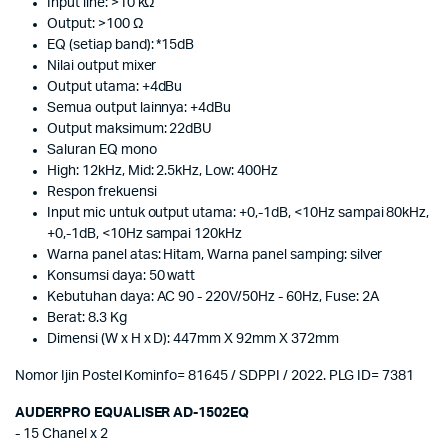
Input line: >10 kΩ
Output: >100 Ω
EQ (setiap band): *15dB
Nilai output mixer
Output utama: +4dBu
Semua output lainnya: +4dBu
Output maksimum: 22dBU
Saluran EQ mono
High: 12kHz, Mid: 2.5kHz, Low: 400Hz
Respon frekuensi
Input mic untuk output utama: +0,-1dB, <10Hz sampai 80kHz,
+0,-1dB, <10Hz sampai 120kHz
Warna panel atas: Hitam, Warna panel samping: silver
Konsumsi daya: 50 watt
Kebutuhan daya: AC 90 - 220V/50Hz - 60Hz, Fuse: 2A
Berat: 8.3 Kg
Dimensi (W x H x D): 447mm X 92mm X 372mm
Nomor Ijin Postel Kominfo= 81645 / SDPPI / 2022. PLG ID= 7381
AUDERPRO EQUALISER AD-1502EQ
- 15 Chanel x 2