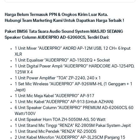
Harga Belum Termasuk PPN & Ongkos Kirim Luar Kota.
Hubungi Team Marketing Kami Untuk Dapatkan Harga Terbaik !
Paket BMS6 Tata Suara Audio Sound System MASJID SEDANG
Speaker Column AUDERPRO AD-62060CS, Terdiri Dari:
1 Unit Mixer “AUDERPRO” AKORD AP-12M USB, 12 CH= 6 Input
XLR
1 Unit Equaliser “AUDERPRO” AD-1502EQ + Socket
1 Unit Digital Power Ampli “AUDERPRO” HARDCORE AD-1254PD,
125W X 4
1 Unit Power Amplifier “TOA” ZP-2240, 240 x 1
1 Set Mic Wireless “AUDERPRO” AP-926WM-HL (1 Genggam + 1
Jepit)
1 Unit Mic Meja Kabel “AUDERPRO” AP-917
1 Unit Mic Kabel “AUDERPRO” AP-913 (Untuk AZHAN)
6 Unit Speaker Column “AUDERPRO” PREMIUM AD-62060CS, 60
Watt/100V
4 Unit Speaker Horn TOA ZH-5050M-AS, 50 Watt
1 Unit Stand Mic Tinggi “RENZA” RZ-280SM Pakai System Jepit
1 Unit Stand Mic Pendek “RENZA” RZ-250DS
2 Unit Kabel Mikrofon “AUDERPRO” AP-3L2SCM (Panjang 15