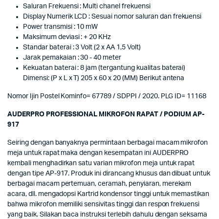
Saluran Frekuensi : Multi chanel frekuensi
Display Numerik LCD : Sesuai nomor saluran dan frekuensi
Power transmisi : 10 mW
Maksimum deviasi : + 20 KHz
Standar baterai : 3 Volt (2 x AA 1,5 Volt)
Jarak pemakaian : 30 - 40 meter
Kekuatan baterai : 8 jam (tergantung kualitas baterai)
Dimensi: (P x L x T) 205 x 60 x 20 (MM) Berikut antena
Nomor Ijin Postel Kominfo= 67789 / SDPPI / 2020. PLG ID= 11168
AUDERPRO PROFESSIONAL MIKROFON RAPAT / PODIUM AP-
917
Seiring dengan banyaknya permintaan berbagai macam mikrofon
meja untuk rapat maka dengan kesempatan ini AUDERPRO
kembali menghadirkan satu varian mikrofon meja untuk rapat
dengan tipe AP-917. Produk ini dirancang khusus dan dibuat untuk
berbagai macam pertemuan, ceramah, penyiaran, merekam
acara, dll. mengadopsi Kartrid kondensor tinggi untuk memastikan
bahwa mikrofon memiliki sensivitas tinggi dan respon frekuensi
yang baik. Silakan baca instruksi terlebih dahulu dengan seksama