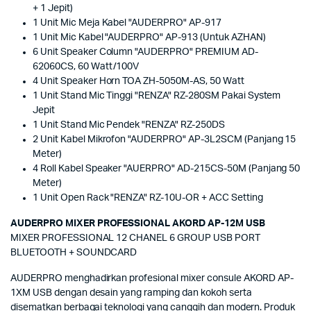
+ 1 Jepit)
1 Unit Mic Meja Kabel "AUDERPRO" AP-917
1 Unit Mic Kabel "AUDERPRO" AP-913 (Untuk AZHAN)
6 Unit Speaker Column "AUDERPRO" PREMIUM AD-
62060CS, 60 Watt/100V
4 Unit Speaker Horn TOA ZH-5050M-AS, 50 Watt
1 Unit Stand Mic Tinggi "RENZA" RZ-280SM Pakai System
Jepit
1 Unit Stand Mic Pendek "RENZA" RZ-250DS
2 Unit Kabel Mikrofon "AUDERPRO" AP-3L2SCM (Panjang 15
Meter)
4 Roll Kabel Speaker "AUERPRO" AD-215CS-50M (Panjang 50
Meter)
1 Unit Open Rack "RENZA" RZ-10U-OR + ACC Setting
AUD
ERPRO MIXER PROFESSIONAL AKORD AP-12M USB
MIXER PROFESSIONAL 12 CHANEL 6 GROUP USB PORT
BLUETOOTH + SOUNDCARD
AUDERPRO menghadirkan profesional mixer consule AKORD AP-
1XM USB dengan desain yang ramping dan kokoh serta
disematkan berbagai teknologi yang canggih dan modern. Produk