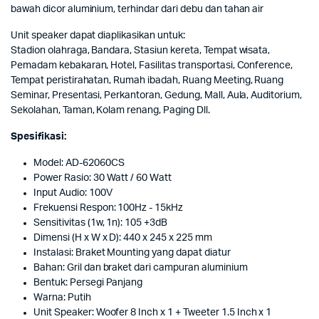
bawah dicor aluminium, terhindar dari debu dan tahan air
Unit speaker dapat diaplikasikan untuk:
Stadion olahraga, Bandara, Stasiun kereta, Tempat wisata,
Pemadam kebakaran, Hotel, Fasilitas transportasi, Conference,
Tempat peristirahatan, Rumah ibadah, Ruang Meeting, Ruang
Seminar, Presentasi, Perkantoran, Gedung, Mall, Aula, Auditorium,
Sekolahan, Taman, Kolam renang, Paging Dll.
Spesifikasi:
Model: AD-62060CS
Power Rasio: 30 Watt / 60 Watt
Input Audio: 100V
Frekuensi Respon: 100Hz - 15kHz
Sensitivitas (1w, 1n): 105 +3dB
Dimensi (H x W x D): 440 x 245 x 225 mm
Instalasi: Braket Mounting yang dapat diatur
Bahan: Gril dan braket dari campuran aluminium
Bentuk: Persegi Panjang
Warna: Putih
Unit Speaker: Woofer 8 Inch x 1 + Tweeter 1.5 Inch x 1