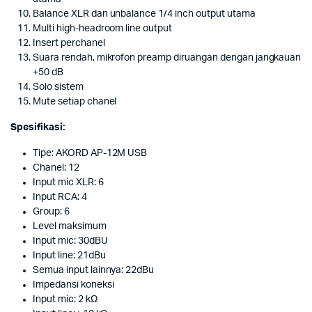
Balance XLR dan unbalance 1/4 inch output utama
Multi high-headroom line output
Insert perchanel
Suara rendah, mikrofon preamp diruangan dengan jangkauan
+50 dB
Solo sistem
Mute setiap chanel
Spesifikasi:
Tipe: AKORD AP-12M USB
Chanel: 12
Input mic XLR: 6
Input RCA: 4
Group: 6
Level maksimum
Input mic: 30dBU
Input line: 21dBu
Semua input lainnya: 22dBu
Impedansi koneksi
Input mic: 2 kΩ