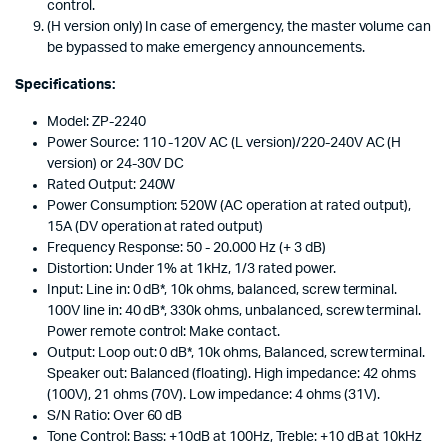
control.
(H version only) In case of emergency, the master volume can
be bypassed to make emergency announcements.
Specifications:
Model: ZP-2240
Power Source: 110 -120V AC (L version)/220-240V AC (H
version) or 24-30V DC
Rated Output: 240W
Power Consumption: 520W (AC operation at rated output),
15A (DV operation at rated output)
Frequency Response: 50 - 20.000 Hz (+ 3 dB)
Distortion: Under 1% at 1kHz, 1/3 rated power.
Input: Line in: 0 dB*, 10k ohms, balanced, screw terminal.
100V line in: 40 dB*, 330k ohms, unbalanced, screw terminal.
Power remote control: Make contact.
Output: Loop out: 0 dB*, 10k ohms, Balanced, screw terminal.
Speaker out: Balanced (floating). High impedance: 42 ohms
(100V), 21 ohms (70V). Low impedance: 4 ohms (31V).
S/N Ratio: Over 60 dB
Tone Control: Bass: +10dB at 100Hz, Treble: +10 dB at 10kHz