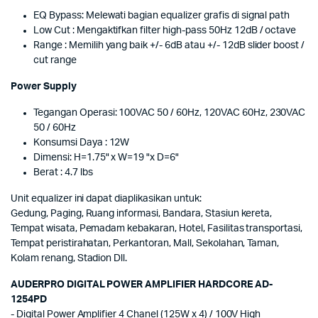
EQ Bypass: Melewati bagian equalizer grafis di signal path
Low Cut : Mengaktifkan filter high-pass 50Hz 12dB / octave
Range : Memilih yang baik +/- 6dB atau +/- 12dB slider boost /
cut range
Power Supply
Tegangan Operasi: 100VAC 50 / 60Hz, 120VAC 60Hz, 230VAC
50 / 60Hz
Konsumsi Daya : 12W
Dimensi: H=1.75" x W=19 "x D=6"
Berat : 4.7 lbs
Unit equalizer ini dapat diaplikasikan untuk:
Gedung, Paging, Ruang informasi, Bandara, Stasiun kereta,
Tempat wisata, Pemadam kebakaran, Hotel, Fasilitas transportasi,
Tempat peristirahatan, Perkantoran, Mall, Sekolahan, Taman,
Kolam renang, Stadion Dll.
AUDERPRO DIGITAL POWER AMPLIFIER HARDCORE AD-
1254PD
- Digital Power Amplifier 4 Chanel (125W x 4) / 100V High