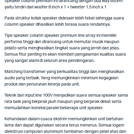
Speaker column premium ini dirancang dengan dua way sistem
yaitu terdiri dari woofer 8 inch x 1 + tweeter 1.5 inch x 1
Pada struktur kotak speaker didesain lebih tebal sehingga suara
column speaker dihasilkan lebih terasa suara rendahnya.
Tipe speaker column speaker premium line array ini memiliki
performa tinggi dan dirancang untuk memutar musik maupun
pidato serta menghasilkan tingkat suara yang jernih dan jelas.
Semua fitur penting ini akan memberi pengalaman kualitas suara
yang sangat alami di seluruh area pendengaran.
Matching transformer yang berkualitas tinggi dan menghasilkan
audio yang terbaik. Yang memungkinkan minimum kegagalan
produk dan penurunan kinerja pada unit.
Teknik dari input line 100V menjadikan suara semua speaker sama
rata baik yang berjarak jauh maupun yang berjarak dekat serta
memudahkan koneksi paralel beberapa unit speaker.
Kehandalan dalam cuaca ekstrim memungkinkan unit bertahan
lama dan dapat digunakan secara terus menerus. Semua logam
diekstrusi campuran aluminium tambahan dengan pelat atas dan