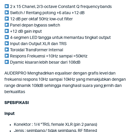
2 x 15 Chanel, 2/3-octave Constant Q frequency bands
Switch / Rentang potong +6 atau +12 dB
12 dB per oktaf 50Hz low-cut filter
Panel depan bypass switch
+12 dB gain input
4-segmen LED tangga untuk memantau tingkat output
Input dan Output XLR dan TRS
Toroidal Transformer Internal
Respons Frekuensi <10Hz sampai >50kHz
Dyamic kisaran lebih besar dari 108dB
AUDERPRO Menghadirkan equaliser dengan grafis level dan
frekuensi respons 10Hz sampai 10kHz yang menakjubkan dengan
range dinamik 108dB sehingga manghasil suara yang jernih dan
berkualitas
SPESIFIKASI
Input
Konektor : 1/4 "TRS, female XLR (pin 2 panas)
Jenis : seimbang / tidak seimbang, RF filtered