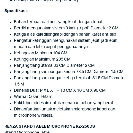
Folding ultra heavy base portability
Spesifikasi:
Bahan terbuat dari besi yang kuat dengan tebal
Berdiri mengunakan sistem 3 kaki (tripot) Diameter 2 CM.
Ketiga alas kaki dilengkapi dengan bahan karet anti slip
Pengatur ketinggian mengunakan sistem jepit, jadi lebih
mudah dan lebih cepat penggunaannya
Ketinggian Minimum 104 CM
Ketinggian Maksimum 235 CM
Panjang tiang utama 83 CM Diameter 2 CM
Panjang tiang sambungan kedua 73.5 CM Diameter 1.5 CM
Panjang tiang sambungan ketiga terpisah 81.5 CM Diameter
1.5 M
Dimensi Dus : P X L X T = 10 CM X 10 CM X 90 CM
Warna Dasar : Hitam
Kaki tripot didesain untuk menahan beban yang berat
Dimanfaatkan untuk meletakan microphone kabel dan
microphone wireless.
RENZA STAND TABLE MICROPHONE RZ-250DS
Stand Microphone Table