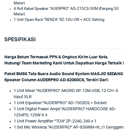
Meter)
4 Roll Kabel Speaker “AUERPRO” AD-215CS-50M (Panjang 50
Meter)
1 Unit Open Rack “RENZA” RZ-10U-OR + ACC Setting
SPESIFIKASI
Harga Belum Termasuk PPN & Ongkos Kirim Luar Kota.
Hubungi Team Marketing Kami Untuk Dapatkan Harga Terbaik !
Paket BMS6 Tata Suara Audio Sound System MASJID SEDANG
Speaker Column AUDERPRO AD-62060CS, Terdiri Dari:
1 Unit Mixer "AUDERPRO" AKORD AP-12M USB, 12 CH= 6
Input XLR
1 Unit Equaliser "AUDERPRO" AD-1502EQ + Socket
1 Unit Digital Power Ampli "AUDERPRO" HARDCORE AD-
1254PD, 125W X 4
1 Unit Power Amplifier "TOA" ZP-2240, 240 x 1
1 Set Mic Wireless "AUDERPRO" AP-926WM-HL (1 Genggam