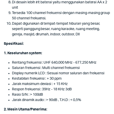
Di desain lebih irit baterai yaitu menggunakan baterai AA x 2
unit
Tersedia 100 channel frekuensi dengan masing-masing group
50 channel frekuensi.
Dapat digunakan di tempat-tempat hiburan yang besar,
seperti panggung besar, ruang karaoke, ruang meeting,
gereja, masjid, dirumah, indoor, outdoor, Dll
Spesifikasi:
1. Keseluruhan system:
Rentang frekuensi : UHF 640,000 MHz - 677,250 MHz
Saluran frekuensi : Multi channel frekuensi
Display numerik LCD : Sesuai nomor saluran dan frekuensi
Kestabilan frekuensi : + 30 ppm
Jarak maksimum deviasi : + 15 KHz
Respon frekuensi : 39Hz - 18 KHz 3dB
Rasio S/N : > 100dB
Jarak dinamik audio : > 90dB , T.H.D : < 0,5%
2. Mesin Utama/Penerima: