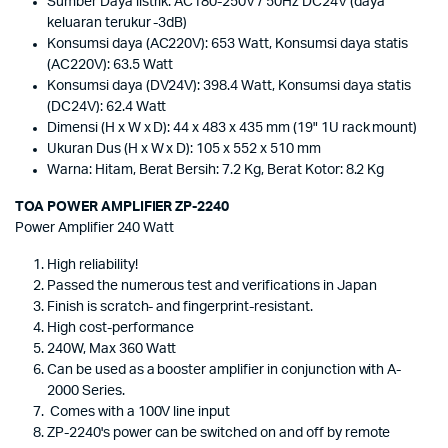
Sumber Daya listrik: AC180-250V / 50Hz DC24V (daya
keluaran terukur -3dB)
Konsumsi daya (AC220V): 653 Watt, Konsumsi daya statis
(AC220V): 63.5 Watt
Konsumsi daya (DV24V): 398.4 Watt, Konsumsi daya statis
(DC24V): 62.4 Watt
Dimensi (H x W x D): 44 x 483 x 435 mm (19" 1U rack mount)
Ukuran Dus (H x W x D): 105 x 552 x 510 mm
Warna: Hitam, Berat Bersih: 7.2 Kg, Berat Kotor: 8.2 Kg
TOA POWER AMPLIFIER ZP-2240
Power Amplifier 240 Watt
High reliability!
Passed the numerous test and verifications in Japan
Finish is scratch- and fingerprint-resistant.
High cost-performance
240W, Max 360 Watt
Can be used as a booster amplifier in conjunction with A-
2000 Series.
Comes with a 100V line input
ZP-2240's power can be switched on and off by remote