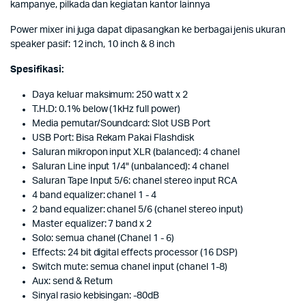
kampanye, pilkada dan kegiatan kantor lainnya
Power mixer ini juga dapat dipasangkan ke berbagai jenis ukuran
speaker pasif: 12 inch, 10 inch & 8 inch
Spesifikasi:
Daya keluar maksimum: 250 watt x 2
T.H.D: 0.1% below (1kHz full power)
Media pemutar/Soundcard: Slot USB Port
USB Port: Bisa Rekam Pakai Flashdisk
Saluran mikropon input XLR (balanced): 4 chanel
Saluran Line input 1/4" (unbalanced): 4 chanel
Saluran Tape Input 5/6: chanel stereo input RCA
4 band equalizer: chanel 1 - 4
2 band equalizer: chanel 5/6 (chanel stereo input)
Master equalizer: 7 band x 2
Solo: semua chanel (Chanel 1 - 6)
Effects: 24 bit digital effects processor (16 DSP)
Switch mute: semua chanel input (chanel 1-8)
Aux: send & Return
Sinyal rasio kebisingan: -80dB