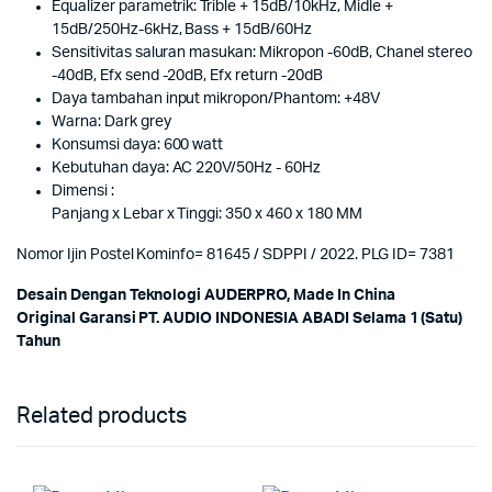
Equalizer parametrik: Trible + 15dB/10kHz, Midle +
15dB/250Hz-6kHz, Bass + 15dB/60Hz
Sensitivitas saluran masukan: Mikropon -60dB, Chanel stereo
-40dB, Efx send -20dB, Efx return -20dB
Daya tambahan input mikropon/Phantom: +48V
Warna: Dark grey
Konsumsi daya: 600 watt
Kebutuhan daya: AC 220V/50Hz - 60Hz
Dimensi :
Panjang x Lebar x Tinggi: 350 x 460 x 180 MM
Nomor Ijin Postel Kominfo= 81645 / SDPPI / 2022. PLG ID= 7381
Desain Dengan Teknologi AUDERPRO, Made In China
Original Garansi PT. AUDIO INDONESIA ABADI Selama 1 (Satu)
Tahun
Related products