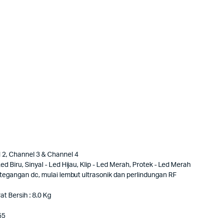
 2, Channel 3 & Channel 4
d Biru, Sinyal - Led Hijau, Klip - Led Merah, Protek - Led Merah
, tegangan dc, mulai lembut ultrasonik dan perlindungan RF
t Bersih : 8.0 Kg
55