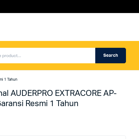
Search
Produk Auderpro Professional
ng
Produk Auderpro PA System
mi 1 Tahun
an
Produk Renza
ional AUDERPRO EXTRACORE AP-
aransi Resmi 1 Tahun