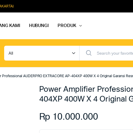
JAKARTA)
ANG KAMI
HUBUNGI
PRODUK
dio Rapat
Paket Softmusik Speaker Wall
dio Karaoke
Paket Softmusik Speaker Ceili
er Professional AUDERPRO EXTRACORE AP-404XP 400W X 4 Original Garansi Res
io Masjid
Paket Softmusik Speaker Tam
Power Amplifier Profess
404XP 400W X 4 Original G
Rp
10.000.000