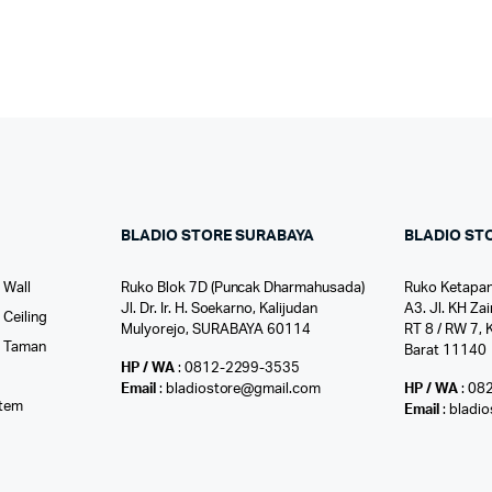
BLADIO STORE SURABAYA
BLADIO ST
 Wall
Ruko Blok 7D (Puncak Dharmahusada)
Ruko Ketapan
Jl. Dr. Ir. H. Soekarno, Kalijudan
A3. Jl. KH Zai
Ceiling
Mulyorejo, SURABAYA 60114
RT 8 / RW 7, 
r Taman
Barat 11140
HP / WA
: 0812-2299-3535
l
Email
: bladiostore@gmail.com
HP / WA
: 08
stem
Email
: bladi