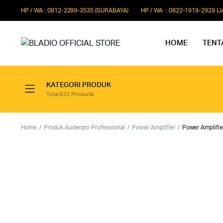
HP / WA : 0812-2299-3535 (SURABAYA)
HP / WA : 0822-1919-2929 (
HOME
TENT
KATEGORI PRODUK
Total 825 Products
Paket Microphone Rapat
Paket Au
Paket Audio Paging System
Paket Au
Home
Produk Auderpro Professional
Power Amplifier
Power Amplifi
Paket Audio Professional
Paket Aud