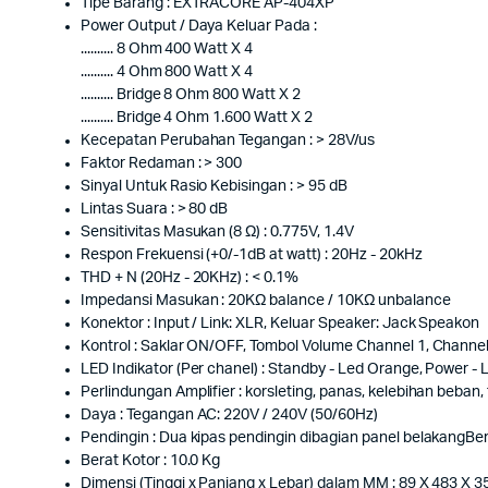
Tipe Barang : EXTRACORE AP-404XP
Power Output / Daya Keluar Pada :
.......... 8 Ohm 400 Watt X 4
.......... 4 Ohm 800 Watt X 4
.......... Bridge 8 Ohm 800 Watt X 2
.......... Bridge 4 Ohm 1.600 Watt X 2
Kecepatan Perubahan Tegangan : > 28V/us
Faktor Redaman : > 300
Sinyal Untuk Rasio Kebisingan : > 95 dB
Lintas Suara : > 80 dB
Sensitivitas Masukan (8 Ω) : 0.775V, 1.4V
Respon Frekuensi (+0/-1dB at watt) : 20Hz - 20kHz
THD + N (20Hz - 20KHz) : < 0.1%
Impedansi Masukan : 20KΩ balance / 10KΩ unbalance
Konektor : Input / Link: XLR, Keluar Speaker: Jack Speakon
Kontrol : Saklar ON/OFF, Tombol Volume Channel 1, Channel
LED Indikator (Per chanel) : Standby - Led Orange, Power - Le
Perlindungan Amplifier : korsleting, panas, kelebihan beban
Daya : Tegangan AC: 220V / 240V (50/60Hz)
Pendingin : Dua kipas pendingin dibagian panel belakangBera
Berat Kotor : 10.0 Kg
Dimensi (Tinggi x Panjang x Lebar) dalam MM : 89 X 483 X 3