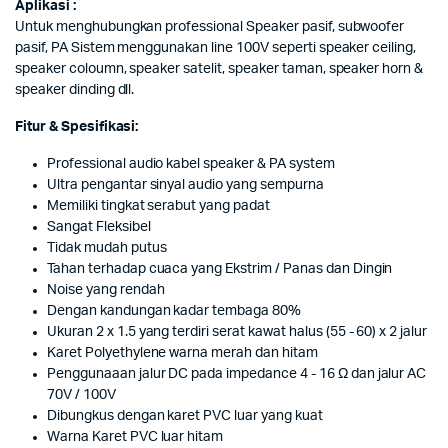
Aplikasi :
Untuk menghubungkan professional Speaker pasif, subwoofer
pasif, PA Sistem menggunakan line 100V seperti speaker ceiling,
speaker coloumn, speaker satelit, speaker taman, speaker horn &
speaker dinding dll.
Fitur & Spesifikasi:
Professional audio kabel speaker & PA system
Ultra pengantar sinyal audio yang sempurna
Memiliki tingkat serabut yang padat
Sangat Fleksibel
Tidak mudah putus
Tahan terhadap cuaca yang Ekstrim / Panas dan Dingin
Noise yang rendah
Dengan kandungan kadar tembaga 80%
Ukuran 2 x 1.5 yang terdiri serat kawat halus (55 - 60) x 2 jalur
Karet Polyethylene warna merah dan hitam
Penggunaaan jalur DC pada impedance 4 - 16 Ω dan jalur AC
70V / 100V
Dibungkus dengan karet PVC luar yang kuat
Warna Karet PVC luar hitam