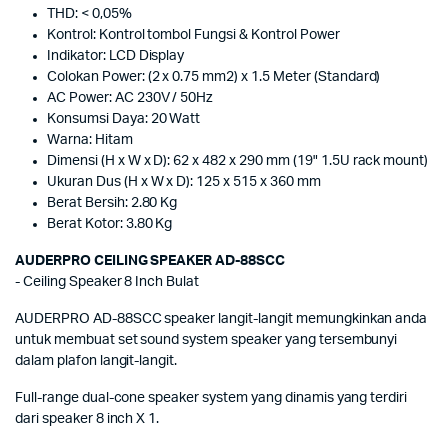
THD: < 0,05%
Kontrol: Kontrol tombol Fungsi & Kontrol Power
Indikator: LCD Display
Colokan Power: (2 x 0.75 mm2) x 1.5 Meter (Standard)
AC Power: AC 230V / 50Hz
Konsumsi Daya: 20 Watt
Warna: Hitam
Dimensi (H x W x D): 62 x 482 x 290 mm (19" 1.5U rack mount)
Ukuran Dus (H x W x D): 125 x 515 x 360 mm
Berat Bersih: 2.80 Kg
Berat Kotor: 3.80 Kg
AUDERPRO CEILING SPEAKER AD-88SCC
- Ceiling Speaker 8 Inch Bulat
AUDERPRO AD-88SCC speaker langit-langit memungkinkan anda
untuk membuat set sound system speaker yang tersembunyi
dalam plafon langit-langit.
Full-range dual-cone speaker system yang dinamis yang terdiri
dari speaker 8 inch X 1.