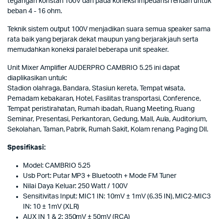
tegangan konstan 100V dan pada koneksi impedansi rendah untuk
beban 4 - 16 ohm.
Teknik sistem output 100V menjadikan suara semua speaker sama
rata baik yang berjarak dekat maupun yang berjarak jauh serta
memudahkan koneksi paralel beberapa unit speaker.
Unit Mixer Amplifier AUDERPRO CAMBRIO 5.25 ini dapat
diaplikasikan untuk:
Stadion olahraga, Bandara, Stasiun kereta, Tempat wisata,
Pemadam kebakaran, Hotel, Fasilitas transportasi, Conference,
Tempat peristirahatan, Rumah ibadah, Ruang Meeting, Ruang
Seminar, Presentasi, Perkantoran, Gedung, Mall, Aula, Auditorium,
Sekolahan, Taman, Pabrik, Rumah Sakit, Kolam renang, Paging Dll.
Spesifikasi:
Model: CAMBRIO 5.25
Usb Port: Putar MP3 + Bluetooth + Mode FM Tuner
Nilai Daya Keluar: 250 Watt / 100V
Sensitivitas Input: MIC1 IN: 10mV ± 1mV (6.35 IN), MIC2-MIC3
IN: 10 ± 1mV (XLR)
AUX IN 1 & 2: 350mV ± 50mV (RCA)