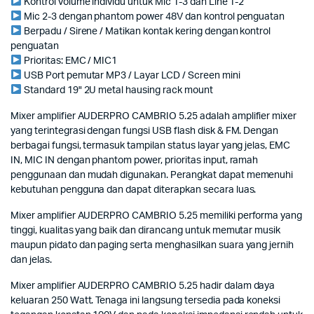
Kontrol volume individu untuk Mic 1-3 dan Line 1-2
Mic 2-3 dengan phantom power 48V dan kontrol penguatan
Berpadu / Sirene / Matikan kontak kering dengan kontrol
penguatan
Prioritas: EMC / MIC1
USB Port pemutar MP3 / Layar LCD / Screen mini
Standard 19" 2U metal hausing rack mount
Mixer amplifier AUDERPRO CAMBRIO 5.25 adalah amplifier mixer
yang terintegrasi dengan fungsi USB flash disk & FM. Dengan
berbagai fungsi, termasuk tampilan status layar yang jelas, EMC
IN, MIC IN dengan phantom power, prioritas input, ramah
penggunaan dan mudah digunakan. Perangkat dapat memenuhi
kebutuhan pengguna dan dapat diterapkan secara luas.
Mixer amplifier AUDERPRO CAMBRIO 5.25 memiliki performa yang
tinggi, kualitas yang baik dan dirancang untuk memutar musik
maupun pidato dan paging serta menghasilkan suara yang jernih
dan jelas.
Mixer amplifier AUDERPRO CAMBRIO 5.25 hadir dalam daya
keluaran 250 Watt. Tenaga ini langsung tersedia pada koneksi