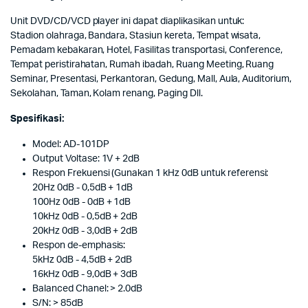
Unit DVD/CD/VCD player ini dapat diaplikasikan untuk:
Stadion olahraga, Bandara, Stasiun kereta, Tempat wisata,
Pemadam kebakaran, Hotel, Fasilitas transportasi, Conference,
Tempat peristirahatan, Rumah ibadah, Ruang Meeting, Ruang
Seminar, Presentasi, Perkantoran, Gedung, Mall, Aula, Auditorium,
Sekolahan, Taman, Kolam renang, Paging Dll.
Spesifikasi:
Model: AD-101DP
Output Voltase: 1V + 2dB
Respon Frekuensi (Gunakan 1 kHz 0dB untuk referensi:
20Hz 0dB - 0,5dB + 1dB
100Hz 0dB - 0dB + 1dB
10kHz 0dB - 0,5dB + 2dB
20kHz 0dB - 3,0dB + 2dB
Respon de-emphasis:
5kHz 0dB - 4,5dB + 2dB
16kHz 0dB - 9,0dB + 3dB
Balanced Chanel: > 2.0dB
S/N: > 85dB