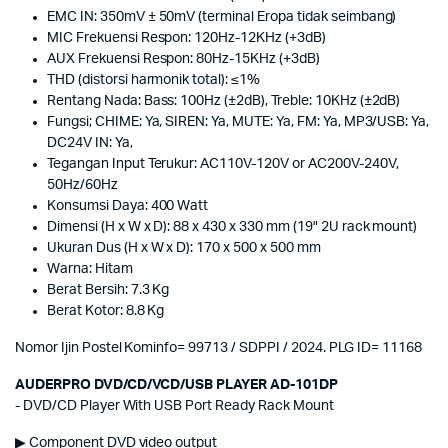
EMC IN: 350mV ± 50mV (terminal Eropa tidak seimbang)
MIC Frekuensi Respon: 120Hz-12KHz (+3dB)
AUX Frekuensi Respon: 80Hz-15KHz (+3dB)
THD (distorsi harmonik total): ≤1%
Rentang Nada: Bass: 100Hz (±2dB), Treble: 10KHz (±2dB)
Fungsi; CHIME: Ya, SIREN: Ya, MUTE: Ya, FM: Ya, MP3/USB: Ya,
DC24V IN: Ya,
Tegangan Input Terukur: AC110V-120V or AC200V-240V,
50Hz/60Hz
Konsumsi Daya: 400 Watt
Dimensi (H x W x D): 88 x 430 x 330 mm (19" 2U rack mount)
Ukuran Dus (H x W x D): 170 x 500 x 500 mm
Warna: Hitam
Berat Bersih: 7.3 Kg
Berat Kotor: 8.8 Kg
Nomor Ijin Postel Kominfo= 99713 / SDPPI / 2024. PLG ID= 11168
AUDERPRO DVD/CD/VCD/USB PLAYER AD-101DP
- DVD/CD Player With USB Port Ready Rack Mount
▶ Component DVD video output