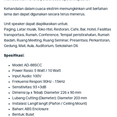
Kehandalan dalam cuaca ekstrim memungkinkan unit bertahan
lama dan dapat digunakan secara terus menerus.
Unit speaker dapat diaplikasikan untuk:
Paging, Latar musik, Toko ritel, Restoran, Cafe, Bar, Hotel, Fasilitas
transportasi, Rumah, Conference, Tempat peristirahatan, Rumah
ibadah, Ruang Meeting, Ruang Seminar, Presentasi, Perkantoran,
Gedung, Mall, Aula, Auditorium, Sekolahan Dll.
Spesifikasi:
Model: AD-88SCC
Power Rasio: 5 Watt / 10 Watt
Input Audio: 100V
Frekuensi Respon: 90Hz - 15kHz
Sensitivitas: 93 +3dB
Dimensi (φ x Tebal): Diameter 226 x 90 mm
Lubang Cutting (Diameter): Diameter 203 mm
Instalasi: Langit langit (Plafon / Ceiling Mount)
Bahan: ABS Enclosure
Bentuk: Bulat