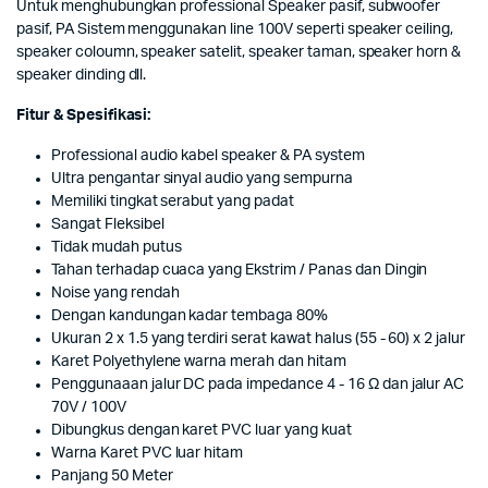
Untuk menghubungkan professional Speaker pasif, subwoofer
pasif, PA Sistem menggunakan line 100V seperti speaker ceiling,
speaker coloumn, speaker satelit, speaker taman, speaker horn &
speaker dinding dll.
Fitur & Spesifikasi:
Professional audio kabel speaker & PA system
Ultra pengantar sinyal audio yang sempurna
Memiliki tingkat serabut yang padat
Sangat Fleksibel
Tidak mudah putus
Tahan terhadap cuaca yang Ekstrim / Panas dan Dingin
Noise yang rendah
Dengan kandungan kadar tembaga 80%
Ukuran 2 x 1.5 yang terdiri serat kawat halus (55 - 60) x 2 jalur
Karet Polyethylene warna merah dan hitam
Penggunaaan jalur DC pada impedance 4 - 16 Ω dan jalur AC
70V / 100V
Dibungkus dengan karet PVC luar yang kuat
Warna Karet PVC luar hitam
Panjang 50 Meter