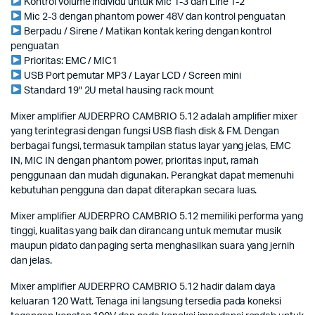
Kontrol volume individu untuk Mic 1-3 dan Line 1-2
Mic 2-3 dengan phantom power 48V dan kontrol penguatan
Berpadu / Sirene / Matikan kontak kering dengan kontrol
penguatan
Prioritas: EMC / MIC1
USB Port pemutar MP3 / Layar LCD / Screen mini
Standard 19" 2U metal hausing rack mount
Mixer amplifier AUDERPRO CAMBRIO 5.12 adalah amplifier mixer
yang terintegrasi dengan fungsi USB flash disk & FM. Dengan
berbagai fungsi, termasuk tampilan status layar yang jelas, EMC
IN, MIC IN dengan phantom power, prioritas input, ramah
penggunaan dan mudah digunakan. Perangkat dapat memenuhi
kebutuhan pengguna dan dapat diterapkan secara luas.
Mixer amplifier AUDERPRO CAMBRIO 5.12 memiliki performa yang
tinggi, kualitas yang baik dan dirancang untuk memutar musik
maupun pidato dan paging serta menghasilkan suara yang jernih
dan jelas.
Mixer amplifier AUDERPRO CAMBRIO 5.12 hadir dalam daya
keluaran 120 Watt. Tenaga ini langsung tersedia pada koneksi