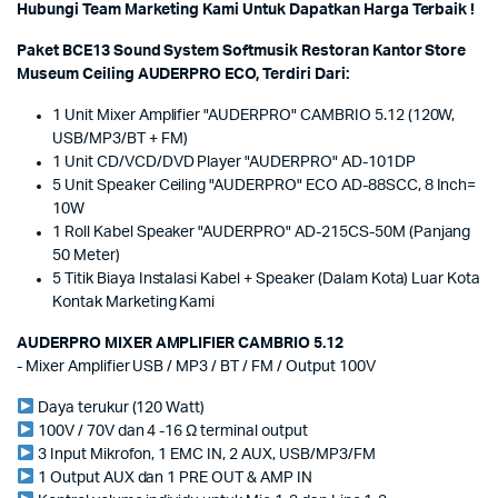
Hubungi Team Marketing Kami Untuk Dapatkan Harga Terbaik !
Paket BCE13 Sound System Softmusik Restoran Kantor Store
Museum Ceiling AUDERPRO ECO, Terdiri Dari:
1 Unit Mixer Amplifier "AUDERPRO" CAMBRIO 5.12 (120W,
USB/MP3/BT + FM)
1 Unit CD/VCD/DVD Player "AUDERPRO" AD-101DP
5 Unit Speaker Ceiling "AUDERPRO" ECO AD-88SCC, 8 Inch=
10W
1 Roll Kabel Speaker "AUDERPRO" AD-215CS-50M (Panjang
50 Meter)
5 Titik Biaya Instalasi Kabel + Speaker (Dalam Kota) Luar Kota
Kontak Marketing Kami
AUDERPRO MIXER AMPLIFIER CAMBRIO 5.12
- Mixer Amplifier USB / MP3 / BT / FM / Output 100V
Daya terukur (120 Watt)
100V / 70V dan 4 -16 Ω terminal output
3 Input Mikrofon, 1 EMC IN, 2 AUX, USB/MP3/FM
1 Output AUX dan 1 PRE OUT & AMP IN