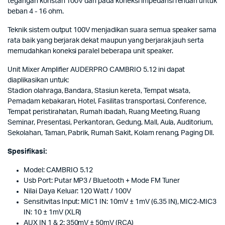
tegangan konstan 100V dan pada koneksi impedansi rendah untuk
beban 4 - 16 ohm.
Teknik sistem output 100V menjadikan suara semua speaker sama
rata baik yang berjarak dekat maupun yang berjarak jauh serta
memudahkan koneksi paralel beberapa unit speaker.
Unit Mixer Amplifier AUDERPRO CAMBRIO 5.12 ini dapat
diaplikasikan untuk:
Stadion olahraga, Bandara, Stasiun kereta, Tempat wisata,
Pemadam kebakaran, Hotel, Fasilitas transportasi, Conference,
Tempat peristirahatan, Rumah ibadah, Ruang Meeting, Ruang
Seminar, Presentasi, Perkantoran, Gedung, Mall, Aula, Auditorium,
Sekolahan, Taman, Pabrik, Rumah Sakit, Kolam renang, Paging Dll.
Spesifikasi:
Model: CAMBRIO 5.12
Usb Port: Putar MP3 / Bluetooth + Mode FM Tuner
Nilai Daya Keluar: 120 Watt / 100V
Sensitivitas Input: MIC1 IN: 10mV ± 1mV (6.35 IN), MIC2-MIC3
IN: 10 ± 1mV (XLR)
AUX IN 1 & 2: 350mV ± 50mV (RCA)