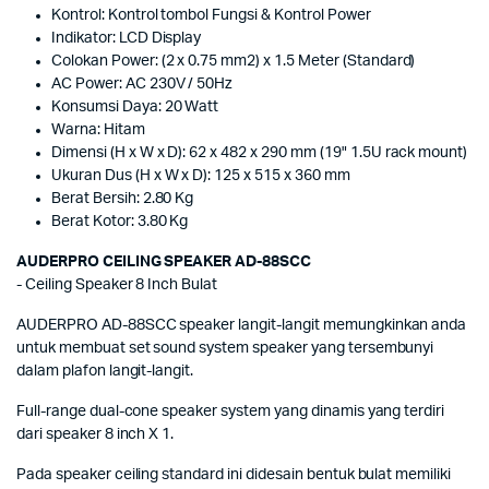
Kontrol: Kontrol tombol Fungsi & Kontrol Power
Indikator: LCD Display
Colokan Power: (2 x 0.75 mm2) x 1.5 Meter (Standard)
AC Power: AC 230V / 50Hz
Konsumsi Daya: 20 Watt
Warna: Hitam
Dimensi (H x W x D): 62 x 482 x 290 mm (19" 1.5U rack mount)
Ukuran Dus (H x W x D): 125 x 515 x 360 mm
Berat Bersih: 2.80 Kg
Berat Kotor: 3.80 Kg
AUDERPRO CEILING SPEAKER AD-88SCC
- Ceiling Speaker 8 Inch Bulat
AUDERPRO AD-88SCC speaker langit-langit memungkinkan anda
untuk membuat set sound system speaker yang tersembunyi
dalam plafon langit-langit.
Full-range dual-cone speaker system yang dinamis yang terdiri
dari speaker 8 inch X 1.
Pada speaker ceiling standard ini didesain bentuk bulat memiliki