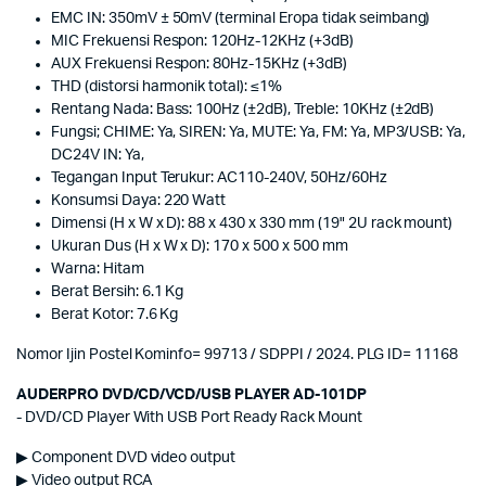
EMC IN: 350mV ± 50mV (terminal Eropa tidak seimbang)
MIC Frekuensi Respon: 120Hz-12KHz (+3dB)
AUX Frekuensi Respon: 80Hz-15KHz (+3dB)
THD (distorsi harmonik total): ≤1%
Rentang Nada: Bass: 100Hz (±2dB), Treble: 10KHz (±2dB)
Fungsi; CHIME: Ya, SIREN: Ya, MUTE: Ya, FM: Ya, MP3/USB: Ya,
DC24V IN: Ya,
Tegangan Input Terukur: AC110-240V, 50Hz/60Hz
Konsumsi Daya: 220 Watt
Dimensi (H x W x D): 88 x 430 x 330 mm (19" 2U rack mount)
Ukuran Dus (H x W x D): 170 x 500 x 500 mm
Warna: Hitam
Berat Bersih: 6.1 Kg
Berat Kotor: 7.6 Kg
Nomor Ijin Postel Kominfo= 99713 / SDPPI / 2024. PLG ID= 11168
AUDERPRO DVD/CD/VCD/USB PLAYER AD-101DP
- DVD/CD Player With USB Port Ready Rack Mount
▶ Component DVD video output
▶ Video output RCA