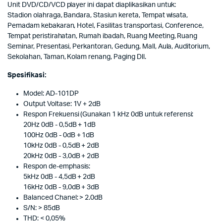
Unit DVD/CD/VCD player ini dapat diaplikasikan untuk:
Stadion olahraga, Bandara, Stasiun kereta, Tempat wisata,
Pemadam kebakaran, Hotel, Fasilitas transportasi, Conference,
Tempat peristirahatan, Rumah ibadah, Ruang Meeting, Ruang
Seminar, Presentasi, Perkantoran, Gedung, Mall, Aula, Auditorium,
Sekolahan, Taman, Kolam renang, Paging Dll.
Spesifikasi:
Model: AD-101DP
Output Voltase: 1V + 2dB
Respon Frekuensi (Gunakan 1 kHz 0dB untuk referensi:
20Hz 0dB - 0,5dB + 1dB
100Hz 0dB - 0dB + 1dB
10kHz 0dB - 0,5dB + 2dB
20kHz 0dB - 3,0dB + 2dB
Respon de-emphasis:
5kHz 0dB - 4,5dB + 2dB
16kHz 0dB - 9,0dB + 3dB
Balanced Chanel: > 2.0dB
S/N: > 85dB
THD: < 0,05%