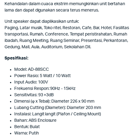
Kehandalan dalam cuaca ekstrim memungkinkan unit bertahan
lama dan dapat digunakan secara terus menerus.
Unit speaker dapat diaplikasikan untuk:
Paging, Latar musik, Toko ritel, Restoran, Cafe, Bar, Hotel, Fasilitas
transportasi, Rumah, Conference, Tempat peristirahatan, Rumah
ibadah, Ruang Meeting, Ruang Seminar, Presentasi, Perkantoran,
Gedung, Mall, Aula, Auditorium, Sekolahan Dll.
Spesifikasi:
Model: AD-88SCC
Power Rasio: 5 Watt / 10 Watt
Input Audio: 100V
Frekuensi Respon: 90Hz - 15kHz
Sensitivitas: 93 +3dB
Dimensi (φ x Tebal): Diameter 226 x 90 mm
Lubang Cutting (Diameter): Diameter 203 mm
Instalasi: Langit langit (Plafon / Ceiling Mount)
Bahan: ABS Enclosure
Bentuk: Bulat
Warna: Putih