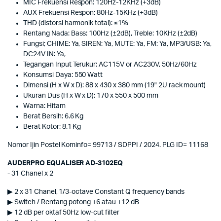
MIC Frekuensi Respon: 120Hz-12KHz (+3dB)
AUX Frekuensi Respon: 80Hz-15KHz (+3dB)
THD (distorsi harmonik total): ≤1%
Rentang Nada: Bass: 100Hz (±2dB), Treble: 10KHz (±2dB)
Fungsi; CHIME: Ya, SIREN: Ya, MUTE: Ya, FM: Ya, MP3/USB: Ya,
DC24V IN: Ya,
Tegangan Input Terukur: AC115V or AC230V, 50Hz/60Hz
Konsumsi Daya: 550 Watt
Dimensi (H x W x D): 88 x 430 x 380 mm (19" 2U rack mount)
Ukuran Dus (H x W x D): 170 x 550 x 500 mm
Warna: Hitam
Berat Bersih: 6.6 Kg
Berat Kotor: 8.1 Kg
Nomor Ijin Postel Kominfo= 99713 / SDPPI / 2024. PLG ID= 11168
AUDERPRO EQUALISER AD-3102EQ
- 31 Chanel x 2
▶ 2 x 31 Chanel, 1/3-octave Constant Q frequency bands
▶ Switch / Rentang potong +6 atau +12 dB
▶ 12 dB per oktaf 50Hz low-cut filter