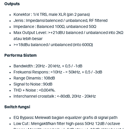
Outputs
Konektor : 1/4 TRS, male XLR (pin 2 panas)
Jenis : Impedansi balenced / unbalanced, RF filtered
Impedance : Balanced 100Ω, unbalanced 50Ω
Max Output Level : >+21dBU balanced / unbalanced into 2kΩ
atau lebih besar
>+18dBu balanced / unbalanced (into 600Ω)
Performa Sistem
Bandwidth : 20Hz - 20 kHz, + 0,5 / -1dB
Frekuensi Respons : <10Hz - > 50kHz, + 0,5 / -3dB
Range Dinamis : 108dB
Signal to Noise : 90dB
THD + Noise : <0.004%.
Interchannel crosstalk : <-80dB, 20Hz - 20kHz
Switch fungsi
EQ Bypass: Melewati bagian equalizer grafis di signal path
Low Cut : Mengaktifkan filter high-pass 50Hz 12dB / octave