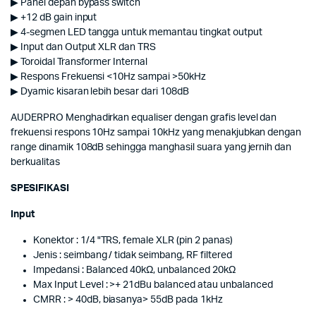
▶ Panel depan bypass switch
▶ +12 dB gain input
▶ 4-segmen LED tangga untuk memantau tingkat output
▶ Input dan Output XLR dan TRS
▶ Toroidal Transformer Internal
▶ Respons Frekuensi <10Hz sampai >50kHz
▶ Dyamic kisaran lebih besar dari 108dB
AUDERPRO Menghadirkan equaliser dengan grafis level dan
frekuensi respons 10Hz sampai 10kHz yang menakjubkan dengan
range dinamik 108dB sehingga manghasil suara yang jernih dan
berkualitas
SPESIFIKASI
Input
Konektor : 1/4 "TRS, female XLR (pin 2 panas)
Jenis : seimbang / tidak seimbang, RF filtered
Impedansi : Balanced 40kΩ, unbalanced 20kΩ
Max Input Level : >+ 21dBu balanced atau unbalanced
CMRR : > 40dB, biasanya> 55dB pada 1kHz