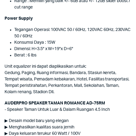
Range : Memilih yang baik +/- 6dB atau +/- 12dB slider boost /
cut range
Power Supply
Tegangan Operasi: 100VAC 50 / 60Hz, 120VAC 60Hz, 230VAC
50 / 60Hz
Konsumsi Daya : 15W
Dimensi: H=3.5" x W=19"x D=6"
Berat : 6 lbs
Unit equalizer ini dapat diaplikasikan untuk:
Gedung, Paging, Ruang informasi, Bandara, Stasiun kereta,
Tempat wisata, Pemadam kebakaran, Hotel, Fasilitas transportasi,
Tempat peristirahatan, Perkantoran, Mall, Sekolahan, Taman,
Kolam renang, Stadion Dll.
AUDERPRO SPEAKER TAMAN ROMANCE AD-75RM
- Speaker Taman Untuk Luar & Dalam Ruangan 4.5 Inch
▶ Desain model baru yang elegan
▶ Menghasilkan kualitas suara jernih
▶ Daya keluaran terukur 60 Watt / 100V