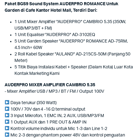
Paket BGS9 Sound System AUDERPRO ROMANCE Untuk
Garden di Cafe Kantor Hotel Mall, Terdiri Dari:
1 Unit Mixer Amplifier "AUDERPRO" CAMBRIO 5.35 (350W,
USB/MP3/BT + FM)
1 Unit Equaliser "AUDERPRO" AD-3102EQ
5 Unit Garden Speaker "AUDERPRO" ROMANCE AD-75RM,
4.5 Inch= 60W
2 Roll Kabel Speaker "AULAND" AD-215CS-50M (Panjang 50
Meter)
5 Titik Biaya Instalasi Kabel + Speaker (Dalam Kota) Luar Kota
Kontak Marketing Kami
AUDERPRO MIXER AMPLIFIER CAMBRIO 5.35
- Mixer Amplifier USB / MP3 / BT / FM / Output 100V
Daya terukur (350 Watt)
100V / 70V dan 4 -16 Ω terminal output
3 Input Mikrofon, 1 EMC IN, 2 AUX, USB/MP3/FM
1 Output AUX dan 1 PRE OUT & AMP IN
Kontrol volume individu untuk Mic 1-3 dan Line 1-2
Mic 2-3 dengan phantom power 48V dan kontrol penguatan