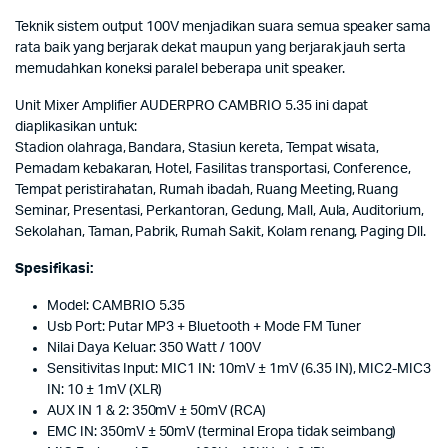
Teknik sistem output 100V menjadikan suara semua speaker sama
rata baik yang berjarak dekat maupun yang berjarak jauh serta
memudahkan koneksi paralel beberapa unit speaker.
Unit Mixer Amplifier AUDERPRO CAMBRIO 5.35 ini dapat
diaplikasikan untuk:
Stadion olahraga, Bandara, Stasiun kereta, Tempat wisata,
Pemadam kebakaran, Hotel, Fasilitas transportasi, Conference,
Tempat peristirahatan, Rumah ibadah, Ruang Meeting, Ruang
Seminar, Presentasi, Perkantoran, Gedung, Mall, Aula, Auditorium,
Sekolahan, Taman, Pabrik, Rumah Sakit, Kolam renang, Paging Dll.
Spesifikasi:
Model: CAMBRIO 5.35
Usb Port: Putar MP3 + Bluetooth + Mode FM Tuner
Nilai Daya Keluar: 350 Watt / 100V
Sensitivitas Input: MIC1 IN: 10mV ± 1mV (6.35 IN), MIC2-MIC3
IN: 10 ± 1mV (XLR)
AUX IN 1 & 2: 350mV ± 50mV (RCA)
EMC IN: 350mV ± 50mV (terminal Eropa tidak seimbang)