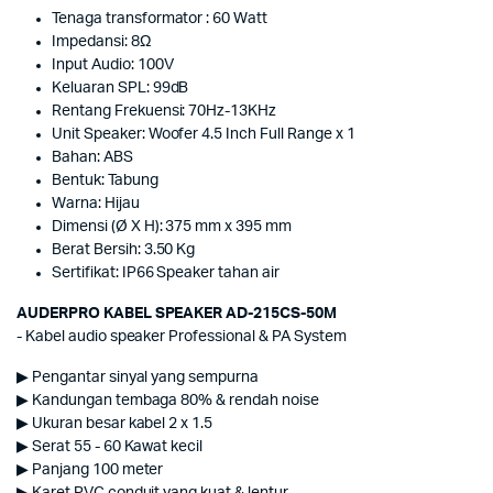
Tenaga transformator : 60 Watt
Impedansi: 8Ω
Input Audio: 100V
Keluaran SPL: 99dB
Rentang Frekuensi: 70Hz-13KHz
Unit Speaker: Woofer 4.5 Inch Full Range x 1
Bahan: ABS
Bentuk: Tabung
Warna: Hijau
Dimensi (Ø X H): 375 mm x 395 mm
Berat Bersih: 3.50 Kg
Sertifikat: IP66 Speaker tahan air
AUDERPRO KABEL SPEAKER AD-215CS-50M
- Kabel audio speaker Professional & PA System
▶ Pengantar sinyal yang sempurna
▶ Kandungan tembaga 80% & rendah noise
▶ Ukuran besar kabel 2 x 1.5
▶ Serat 55 - 60 Kawat kecil
▶ Panjang 100 meter