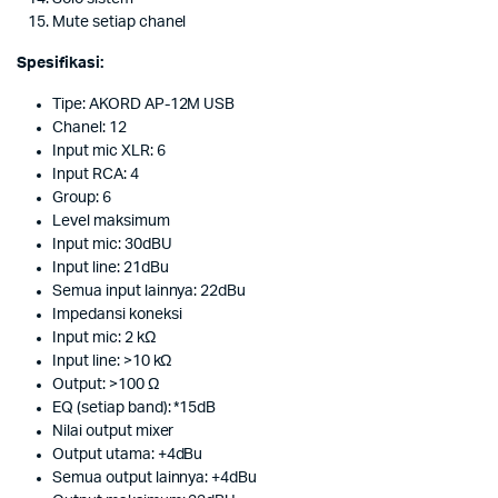
Mute setiap chanel
Spesifikasi:
Tipe: AKORD AP-12M USB
Chanel: 12
Input mic XLR: 6
Input RCA: 4
Group: 6
Level maksimum
Input mic: 30dBU
Input line: 21dBu
Semua input lainnya: 22dBu
Impedansi koneksi
Input mic: 2 kΩ
Input line: >10 kΩ
Output: >100 Ω
EQ (setiap band): *15dB
Nilai output mixer
Output utama: +4dBu
Semua output lainnya: +4dBu