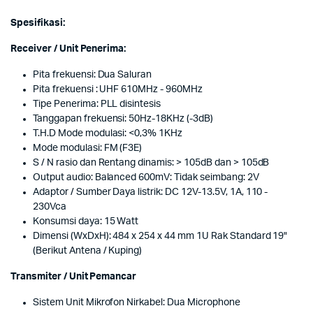
Spesifikasi:
Receiver / Unit Penerima:
Pita frekuensi: Dua Saluran
Pita frekuensi : UHF 610MHz - 960MHz
Tipe Penerima: PLL disintesis
Tanggapan frekuensi: 50Hz-18KHz (-3dB)
T.H.D Mode modulasi: <0,3% 1KHz
Mode modulasi: FM (F3E)
S / N rasio dan Rentang dinamis: > 105dB dan > 105dB
Output audio: Balanced 600mV: Tidak seimbang: 2V
Adaptor / Sumber Daya listrik: DC 12V-13.5V, 1A, 110 -
230Vca
Konsumsi daya: 15 Watt
Dimensi (WxDxH): 484 x 254 x 44 mm 1U Rak Standard 19"
(Berikut Antena / Kuping)
Transmiter / Unit Pemancar
Sistem Unit Mikrofon Nirkabel: Dua Microphone