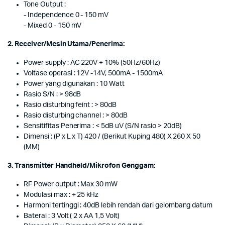
Tone Output :
- Independence 0 - 150 mV
- Mixed 0 - 150 mV
2. Receiver/Mesin Utama/Penerima:
Power supply : AC 220V + 10% (50Hz/60Hz)
Voltase operasi : 12V -14V, 500mA - 1500mA
Power yang digunakan : 10 Watt
Rasio S/N : > 98dB
Rasio disturbing feint : > 80dB
Rasio disturbing channel : > 80dB
Sensitifitas Penerima : < 5dB uV (S/N rasio > 20dB)
Dimensi : (P x L x T) 420 / (Berikut Kuping 480) X 260 X 50
(MM)
3. Transmitter Handheld/Mikrofon Genggam:
RF Power output : Max 30 mW
Modulasi max : + 25 kHz
Harmoni tertinggi : 40dB lebih rendah dari gelombang datum
Baterai : 3 Volt ( 2 x AA 1,5 Volt)