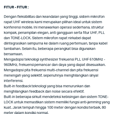
FITUR - FITUR :
Dengan fleksibilitas dan keandalan yang tinggi, sistem mikrofon
rapat UHF wireless kami merupakan pilihan ideal untuk sistem
konferensi mobile. Ini menawarkan operasi sederhana, struktur
kompak, penampilan elegan, anti gangguan serta fitur UHF, PLL
dan TONE-LOCK. Sistem mikrofon rapat nirkabel dapat
diintegrasikan sempurna ke dalam ruang pertemuan, tanpa kabel
tambahan. Selain itu, beberapa perangkat bisa digunakan
bersamaan.
Mengadopsi teknologi synthesizer frekuensi PLL UHF 610MHz -
960MHz, frekuensi pemancar dan daya yang dapat disesuaikan.
Mengadopsi pita frekuensi multi-channel dan pita frekuensi
menengah yang selektif, sepenuhnya menghilangkan sinyal
interferensi.
Built-in feedback teknologi yang bisa menurunkan dan
menghilangkan feedback dan noise secara efektif.
Built-in beberapa sirkuit mendeteksi kebisingan dan sistem TONE-
LOCK untuk memastikan sistem memiliki fungsi anti-jamming yang
kuat. Jarak tempuh hingga 100 meter dengan kondisi terbaik, 80
meter dalam kondisi normal.