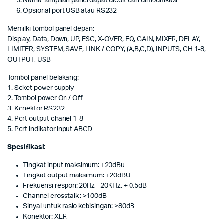
Nama tampilan panel dapat diedit dan dimodifikasi
Opsional port USB atau RS232
Memilki tombol panel depan:
Display, Data, Down, UP, ESC, X-OVER, EQ, GAIN, MIXER, DELAY,
LIMITER, SYSTEM, SAVE, LINK / COPY, (A,B,C,D), INPUTS, CH 1-8,
OUTPUT, USB
Tombol panel belakang:
1. Soket power supply
2. Tombol power On / Off
3. Konektor RS232
4. Port output chanel 1-8
5. Port indikator input ABCD
Spesifikasi:
Tingkat input maksimum: +20dBu
Tingkat output maksimum: +20dBU
Frekuensi respon: 20Hz - 20KHz, + 0,5dB
Channel crosstalk : >100dB
Sinyal untuk rasio kebisingan: >80dB
Konektor: XLR