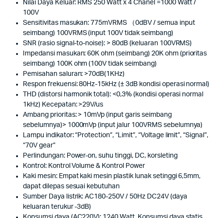
Nilai Daya Keluar: RMS 250 Watt x 4 Chanel =1000 Watt /
100V
Sensitivitas masukan: 775mVRMS （0dBV / semua input
seimbang) 100VRMS (input 100V tidak seimbang)
SNR (rasio signal-to-noise): > 80dB (keluaran 100VRMS)
Impedansi masukan: 60K ohm (seimbang) 20K ohm (prioritas
seimbang) 100K ohm (100V tidak seimbang)
Pemisahan saluran: >70dB(1KHz)
Respon frekuensi: 80Hz-15kHz (± 3dB kondisi operasi normal)
THD (distorsi harmonik total): <0,3% (kondisi operasi normal
1kHz) Kecepatan: >29V/us
Ambang prioritas: > 10mVp (input garis seimbang
sebelumnya)> 1000mVp (input jalur 100VRMS sebelumnya)
Lampu indikator: “Protection”, “Limit”, “Voltage limit”, “Signal”,
“70V gear”
Perlindungan: Power-on, suhu tinggi, DC, korsleting
Kontrol: Kontrol Volume & Kontrol Power
Kaki mesin: Empat kaki mesin plastik lunak setinggi 6,5mm,
dapat dilepas sesuai kebutuhan
Sumber Daya listrik: AC180-250V / 50Hz DC24V (daya
keluaran terukur -3dB)
Konsumsi daya (AC220V): 1240 Watt, Konsumsi daya statis