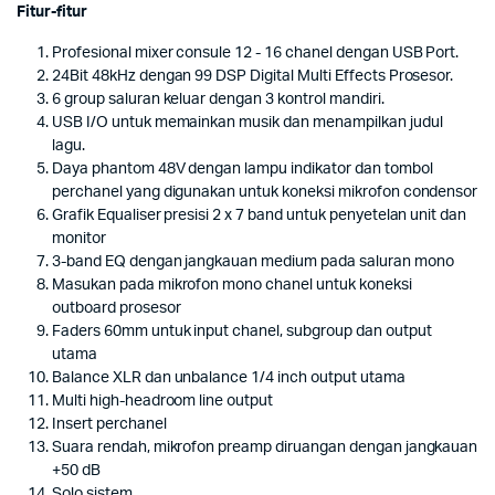
Fitur-fitur
Profesional mixer consule 12 - 16 chanel dengan USB Port.
24Bit 48kHz dengan 99 DSP Digital Multi Effects Prosesor.
6 group saluran keluar dengan 3 kontrol mandiri.
USB I/O untuk memainkan musik dan menampilkan judul
lagu.
Daya phantom 48V dengan lampu indikator dan tombol
perchanel yang digunakan untuk koneksi mikrofon condensor
Grafik Equaliser presisi 2 x 7 band untuk penyetelan unit dan
monitor
3-band EQ dengan jangkauan medium pada saluran mono
Masukan pada mikrofon mono chanel untuk koneksi
outboard prosesor
Faders 60mm untuk input chanel, subgroup dan output
utama
Balance XLR dan unbalance 1/4 inch output utama
Multi high-headroom line output
Insert perchanel
Suara rendah, mikrofon preamp diruangan dengan jangkauan
+50 dB
Solo sistem