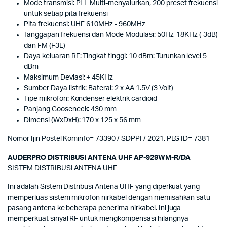
Mode transmisi: PLL Multi-menyalurkan, 200 preset frekuensi
untuk setiap pita frekuensi
Pita frekuensi: UHF 610MHz - 960MHz
Tanggapan frekuensi dan Mode Modulasi: 50Hz-18KHz (-3dB)
dan FM (F3E)
Daya keluaran RF: Tingkat tinggi: 10 dBm: Turunkan level 5
dBm
Maksimum Deviasi: + 45KHz
Sumber Daya listrik: Baterai: 2 x AA 1.5V (3 Volt)
Tipe mikrofon: Kondenser elektrik cardioid
Panjang Gooseneck: 430 mm
Dimensi (WxDxH): 170 x 125 x 56 mm
Nomor Ijin Postel Kominfo= 73390 / SDPPI / 2021. PLG ID= 7381
AUDERPRO DISTRIBUSI ANTENA UHF AP-929WM-R/DA
SISTEM DISTRIBUSI ANTENA UHF
Ini adalah Sistem Distribusi Antena UHF yang diperkuat yang
memperluas sistem mikrofon nirkabel dengan memisahkan satu
pasang antena ke beberapa penerima nirkabel. Ini juga
memperkuat sinyal RF untuk mengkompensasi hilangnya