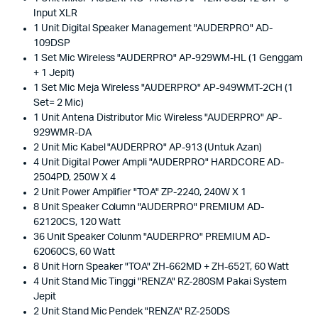
Input XLR
1 Unit Digital Speaker Management "AUDERPRO" AD-
109DSP
1 Set Mic Wireless "AUDERPRO" AP-929WM-HL (1 Genggam
+ 1 Jepit)
1 Set Mic Meja Wireless "AUDERPRO" AP-949WMT-2CH (1
Set= 2 Mic)
1 Unit Antena Distributor Mic Wireless "AUDERPRO" AP-
929WMR-DA
2 Unit Mic Kabel "AUDERPRO" AP-913 (Untuk Azan)
4 Unit Digital Power Ampli "AUDERPRO" HARDCORE AD-
2504PD, 250W X 4
2 Unit Power Amplifier "TOA" ZP-2240, 240W X 1
8 Unit Speaker Column "AUDERPRO" PREMIUM AD-
62120CS, 120 Watt
36 Unit Speaker Colunm "AUDERPRO" PREMIUM AD-
62060CS, 60 Watt
8 Unit Horn Speaker "TOA" ZH-662MD + ZH-652T, 60 Watt
4 Unit Stand Mic Tinggi "RENZA" RZ-280SM Pakai System
Jepit
2 Unit Stand Mic Pendek "RENZA" RZ-250DS