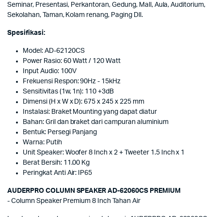
Seminar, Presentasi, Perkantoran, Gedung, Mall, Aula, Auditorium,
Sekolahan, Taman, Kolam renang, Paging Dll.
Spesifikasi:
Model: AD-62120CS
Power Rasio: 60 Watt / 120 Watt
Input Audio: 100V
Frekuensi Respon: 90Hz - 15kHz
Sensitivitas (1w, 1n): 110 +3dB
Dimensi (H x W x D): 675 x 245 x 225 mm
Instalasi: Braket Mounting yang dapat diatur
Bahan: Gril dan braket dari campuran aluminium
Bentuk: Persegi Panjang
Warna: Putih
Unit Speaker: Woofer 8 Inch x 2 + Tweeter 1.5 Inch x 1
Berat Bersih: 11.00 Kg
Peringkat Anti Air: IP65
AUDERPRO COLUMN SPEAKER AD-62060CS PREMIUM
- Column Speaker Premium 8 Inch Tahan Air