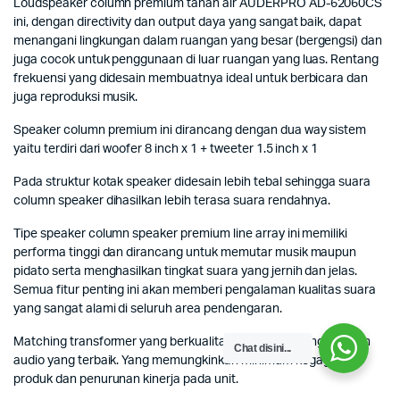
Loudspeaker column premium tahan air AUDERPRO AD-62060CS
ini, dengan directivity dan output daya yang sangat baik, dapat
menangani lingkungan dalam ruangan yang besar (bergengsi) dan
juga cocok untuk penggunaan di luar ruangan yang luas. Rentang
frekuensi yang didesain membuatnya ideal untuk berbicara dan
juga reproduksi musik.
Speaker column premium ini dirancang dengan dua way sistem
yaitu terdiri dari woofer 8 inch x 1 + tweeter 1.5 inch x 1
Pada struktur kotak speaker didesain lebih tebal sehingga suara
column speaker dihasilkan lebih terasa suara rendahnya.
Tipe speaker column speaker premium line array ini memiliki
performa tinggi dan dirancang untuk memutar musik maupun
pidato serta menghasilkan tingkat suara yang jernih dan jelas.
Semua fitur penting ini akan memberi pengalaman kualitas suara
yang sangat alami di seluruh area pendengaran.
Matching transformer yang berkualitas tinggi dan menghasilkan
Chat disini...
audio yang terbaik. Yang memungkinkan minimum kegagalan
produk dan penurunan kinerja pada unit.