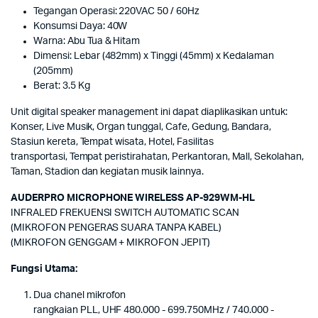
Tegangan Operasi: 220VAC 50 / 60Hz
Konsumsi Daya: 40W
Warna: Abu Tua & Hitam
Dimensi: Lebar (482mm) x Tinggi (45mm) x Kedalaman
(205mm)
Berat: 3.5 Kg
Unit digital speaker management ini dapat diaplikasikan untuk:
Konser, Live Musik, Organ tunggal, Cafe, Gedung, Bandara,
Stasiun kereta, Tempat wisata, Hotel, Fasilitas
transportasi, Tempat peristirahatan, Perkantoran, Mall, Sekolahan,
Taman, Stadion dan kegiatan musik lainnya.
AUDERPRO MICROPHONE WIRELESS AP-929WM-HL
INFRALED FREKUENSI SWITCH AUTOMATIC SCAN
(MIKROFON PENGERAS SUARA TANPA KABEL)
(MIKROFON GENGGAM + MIKROFON JEPIT)
Fungsi Utama:
Dua chanel mikrofon
rangkaian PLL, UHF 480.000 - 699.750MHz / 740.000 -