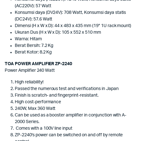
(AC220V): 57 Watt
Konsumsi daya (DV24V): 708 Watt, Konsumsi daya statis
(DC24V): 57.6 Watt
Dimensi (H x W x D): 44 x 483 x 435 mm (19" 1U rack mount)
Ukuran Dus (H x W x D): 105 x 552 x 510 mm
Warna: Hitam
Berat Bersih: 7.2 Kg
Berat Kotor: 8.2 Kg
TOA POWER AMPLIFIER ZP-2240
Power Amplifier 240 Watt
High reliability!
Passed the numerous test and verifications in Japan
Finish is scratch- and fingerprint-resistant.
High cost-performance
240W, Max 360 Watt
Can be used as a booster amplifier in conjunction with A-
2000 Series.
Comes with a 100V line input
ZP-2240's power can be switched on and off by remote