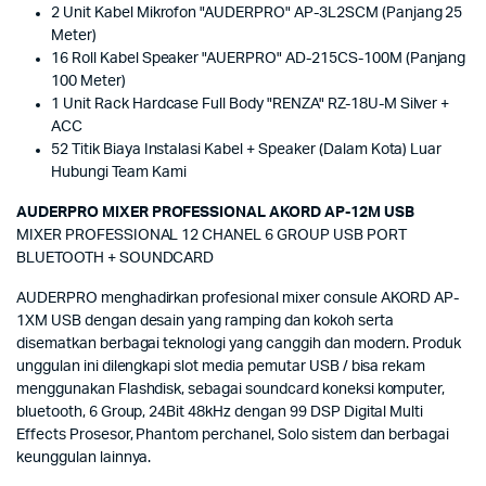
2 Unit Kabel Mikrofon "AUDERPRO" AP-3L2SCM (Panjang 25
Meter)
16 Roll Kabel Speaker "AUERPRO" AD-215CS-100M (Panjang
100 Meter)
1 Unit Rack Hardcase Full Body "RENZA" RZ-18U-M Silver +
ACC
52 Titik Biaya Instalasi Kabel + Speaker (Dalam Kota) Luar
Hubungi Team Kami
AUD
ERPRO MIXER PROFESSIONAL AKORD AP-12M USB
MIXER PROFESSIONAL 12 CHANEL 6 GROUP USB PORT
BLUETOOTH + SOUNDCARD
AUDERPRO menghadirkan profesional mixer consule AKORD AP-
1XM USB dengan desain yang ramping dan kokoh serta
disematkan berbagai teknologi yang canggih dan modern. Produk
unggulan ini dilengkapi slot media pemutar USB / bisa rekam
menggunakan Flashdisk, sebagai soundcard koneksi komputer,
bluetooth, 6 Group, 24Bit 48kHz dengan 99 DSP Digital Multi
Effects Prosesor, Phantom perchanel, Solo sistem dan berbagai
keunggulan lainnya.