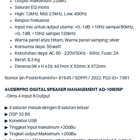
Output maksimum: 22dBU
Saluran EQ mono
High: 12kHz, Mid: 2.5kHz, Low: 400Hz
Respon frekuensi
Input mic untuk output utama: +0,-1dB, <10Hz sampai 80kHz,
+0,-1dB, <10Hz sampai 120kHz
Warna panel atas: Hitam, Warna panel samping: silver
Konsumsi daya: 50 watt
Kebutuhan daya: AC 90 - 220V/50Hz - 60Hz, Fuse: 2A
Berat: 8.3 Kg
Dimensi (W x H x D): 447mm X 92mm X 372mm
Nomor Ijin Postel Kominfo= 81645 / SDPPI / 2022. PLG ID= 7381
AUDERPRO DIGITAL SPEAKER MANAGEMENT AD-109DSP
- Dlms 4 Input 8 Output
▶ 4 saluran masuk dengan 8 saluran keluar
▶ DSP 32 Bit
▶ Konektor USB
▶ Tinggkat input maksimum +20dBu
▶ Tingkat output Maksimum +20dBu