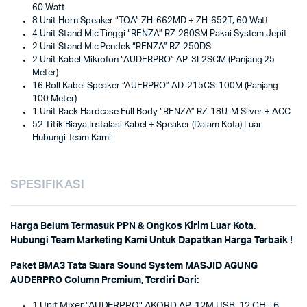
60 Watt
8 Unit Horn Speaker “TOA” ZH-662MD + ZH-652T, 60 Watt
4 Unit Stand Mic Tinggi “RENZA” RZ-280SM Pakai System Jepit
2 Unit Stand Mic Pendek “RENZA” RZ-250DS
2 Unit Kabel Mikrofon “AUDERPRO” AP-3L2SCM (Panjang 25
Meter)
16 Roll Kabel Speaker “AUERPRO” AD-215CS-100M (Panjang
100 Meter)
1 Unit Rack Hardcase Full Body “RENZA” RZ-18U-M Silver + ACC
52 Titik Biaya Instalasi Kabel + Speaker (Dalam Kota) Luar
Hubungi Team Kami
SPESIFIKASI
Harga Belum Termasuk PPN & Ongkos Kirim Luar Kota.
Hubungi Team Marketing Kami Untuk Dapatkan Harga Terbaik !
Paket BMA3 Tata Suara Sound System MASJID AGUNG
AUDERPRO Column Premium, Terdiri Dari:
1 Unit Mixer "AUDERPRO" AKORD AP-12M USB, 12 CH= 6