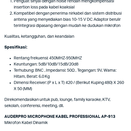
Penguat sinyal dengan noise rendah mengkompensasi
insertion loss pada kabel koaksial
Kompatibel dengan penerima nirkabel dan sistem distribusi
antena yang menyediakan bias 10-15 V DC Adaptor berulir
terintegrasi dipasang dengan mudah ke dudukan mikrofon
Kualitas, ketangguhan, dan keandalan
Spesifikasi:
Rentang frekuensi: 450MHZ-950MHZ
Keuntungan: 5dB/10dB/15dB/20d8
Terhubung: BNC , Impedansi: 50Ω , Tegangan: 9V, Warna:
Hitam, Berat: 6.0 Kg
Dimensi Receiver: (P x L x T) 420 / (Berikut Kuping 480) X 260
X 50 (MM)
Direkomendasikan untuk pub, lounge, family karaoke, KTV,
sekolah, conferensi, meeting, dll.
AUDERPRO MICROPHONE KABEL PROFESSIONAL AP-913
Mikrofon Kabel Dinamik