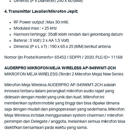
Dimensi: (P x Diameter) 250 X 60 (MM)
4. Transmitter Lavalier/Mikrofon Jepit:
RF Power output : Max 30 mW,
Modulasi max : + 25 kHz
Harmoni tertinggi : 35dB lebih rendah dari gelombang datum
Baterai : 3 Volt ( 2 x AA 1,5 Volt)
Dimensi: (P x L x T) : 190 x 65 x 25 (MM) berikut antena
Nomor Ijin Postel Kominfo= 65452 / SDPPI / 2020. PLG ID= 11168
AUDERPRO MIKROFON MEJA WIRELESS AP-949WMT-2CH
MIKROFON MEJA WIRELESS (Terdiri 2 Mikrofon Meja) New Series
Mikrofon Meja Wireless AUDERPRO AP-949WMT-2CH adalah
innovasi terbaru dalam perangkat mikrofon audio rapat yang
didesain dengan model yang unik dan kuat. Mikrofon ini
memberikan system mobile yang tinggi dan bisa dipakai dimana
saja dengan mudah dan pengoperasian yang sederhana. Mikrofon
Meja Wireless ini tidak menggunakan system chairman / mikrofon
pemimpin dan Delegate / anggota, melainkan semua mikrofon bisa
diaktifkan bersamaan pada waktu yang sama.