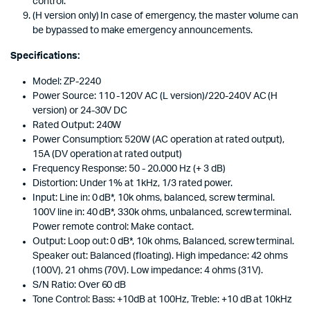
control.
(H version only) In case of emergency, the master volume can
be bypassed to make emergency announcements.
Specifications:
Model: ZP-2240
Power Source: 110 -120V AC (L version)/220-240V AC (H
version) or 24-30V DC
Rated Output: 240W
Power Consumption: 520W (AC operation at rated output),
15A (DV operation at rated output)
Frequency Response: 50 - 20.000 Hz (+ 3 dB)
Distortion: Under 1% at 1kHz, 1/3 rated power.
Input: Line in: 0 dB*, 10k ohms, balanced, screw terminal.
100V line in: 40 dB*, 330k ohms, unbalanced, screw terminal.
Power remote control: Make contact.
Output: Loop out: 0 dB*, 10k ohms, Balanced, screw terminal.
Speaker out: Balanced (floating). High impedance: 42 ohms
(100V), 21 ohms (70V). Low impedance: 4 ohms (31V).
S/N Ratio: Over 60 dB
Tone Control: Bass: +10dB at 100Hz, Treble: +10 dB at 10kHz