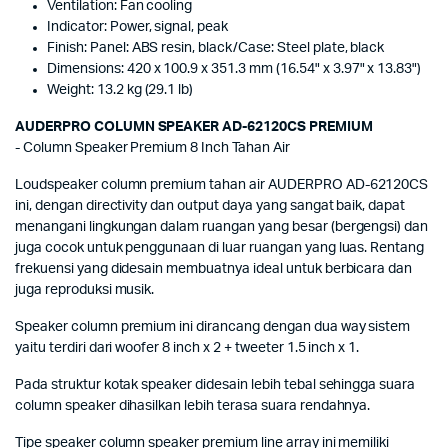
Ventilation: Fan cooling
Indicator: Power, signal, peak
Finish: Panel: ABS resin, black/Case: Steel plate, black
Dimensions: 420 x 100.9 x 351.3 mm (16.54" x 3.97" x 13.83")
Weight: 13.2 kg (29.1 lb)
AUDERPRO COLUMN SPEAKER AD-62120CS PREMIUM
- Column Speaker Premium 8 Inch Tahan Air
Loudspeaker column premium tahan air AUDERPRO AD-62120CS
ini, dengan directivity dan output daya yang sangat baik, dapat
menangani lingkungan dalam ruangan yang besar (bergengsi) dan
juga cocok untuk penggunaan di luar ruangan yang luas. Rentang
frekuensi yang didesain membuatnya ideal untuk berbicara dan
juga reproduksi musik.
Speaker column premium ini dirancang dengan dua way sistem
yaitu terdiri dari woofer 8 inch x 2 + tweeter 1.5 inch x 1.
Pada struktur kotak speaker didesain lebih tebal sehingga suara
column speaker dihasilkan lebih terasa suara rendahnya.
Tipe speaker column speaker premium line array ini memiliki