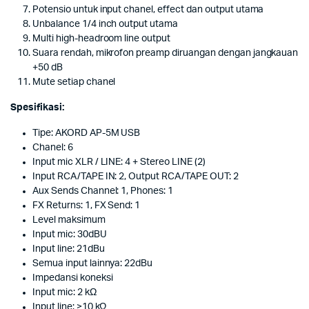
Potensio untuk input chanel, effect dan output utama
Unbalance 1/4 inch output utama
Multi high-headroom line output
Suara rendah, mikrofon preamp diruangan dengan jangkauan
+50 dB
Mute setiap chanel
Spesifikasi:
Tipe: AKORD AP-5M USB
Chanel: 6
Input mic XLR / LINE: 4 + Stereo LINE (2)
Input RCA/TAPE IN: 2, Output RCA/TAPE OUT: 2
Aux Sends Channel: 1, Phones: 1
FX Returns: 1, FX Send: 1
Level maksimum
Input mic: 30dBU
Input line: 21dBu
Semua input lainnya: 22dBu
Impedansi koneksi
Input mic: 2 kΩ
Input line: >10 kΩ