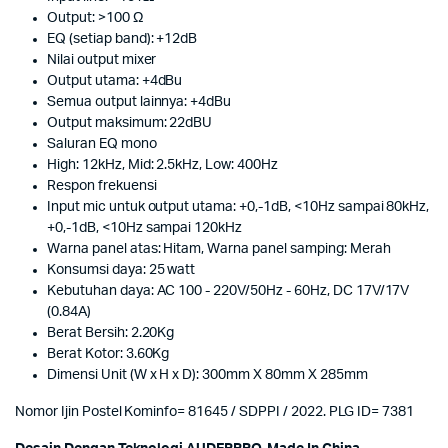
Output: >100 Ω
EQ (setiap band): +12dB
Nilai output mixer
Output utama: +4dBu
Semua output lainnya: +4dBu
Output maksimum: 22dBU
Saluran EQ mono
High: 12kHz, Mid: 2.5kHz, Low: 400Hz
Respon frekuensi
Input mic untuk output utama: +0,-1dB, <10Hz sampai 80kHz,
+0,-1dB, <10Hz sampai 120kHz
Warna panel atas: Hitam, Warna panel samping: Merah
Konsumsi daya: 25 watt
Kebutuhan daya: AC 100 - 220V/50Hz - 60Hz, DC 17V/17V
(0.84A)
Berat Bersih: 2.20Kg
Berat Kotor: 3.60Kg
Dimensi Unit (W x H x D): 300mm X 80mm X 285mm
Nomor Ijin Postel Kominfo= 81645 / SDPPI / 2022. PLG ID= 7381