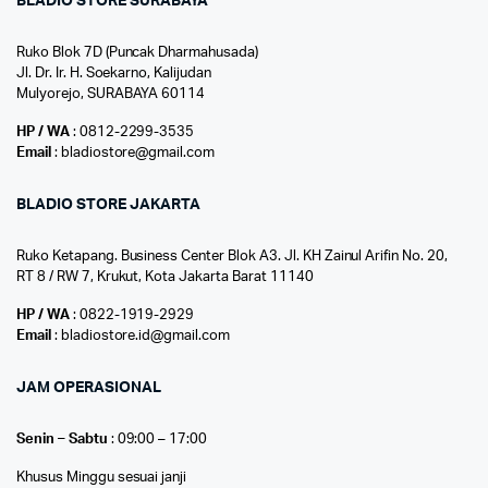
BLADIO STORE SURABAYA
Ruko Blok 7D (Puncak Dharmahusada)
Jl. Dr. Ir. H. Soekarno, Kalijudan
Mulyorejo, SURABAYA 60114
HP / WA
: 0812-2299-3535
Email
: bladiostore@gmail.com
BLADIO STORE JAKARTA
Ruko Ketapang. Business Center Blok A3. Jl. KH Zainul Arifin No. 20,
RT 8 / RW 7, Krukut, Kota Jakarta Barat 11140
HP / WA
: 0822-1919-2929
Email
: bladiostore.id@gmail.com
JAM OPERASIONAL
Senin – Sabtu
: 09:00 – 17:00
Khusus Minggu sesuai janji