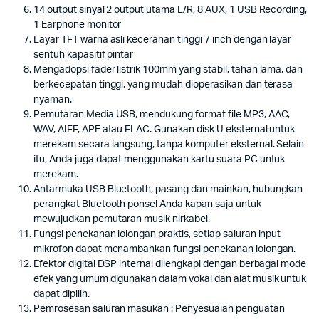
14 output sinyal 2 output utama L/R, 8 AUX, 1 USB Recording,
1 Earphone monitor
Layar TFT warna asli kecerahan tinggi 7 inch dengan layar
sentuh kapasitif pintar
Mengadopsi fader listrik 100mm yang stabil, tahan lama, dan
berkecepatan tinggi, yang mudah dioperasikan dan terasa
nyaman.
Pemutaran Media USB, mendukung format file MP3, AAC,
WAV, AIFF, APE atau FLAC. Gunakan disk U eksternal untuk
merekam secara langsung, tanpa komputer eksternal. Selain
itu, Anda juga dapat menggunakan kartu suara PC untuk
merekam.
Antarmuka USB Bluetooth, pasang dan mainkan, hubungkan
perangkat Bluetooth ponsel Anda kapan saja untuk
mewujudkan pemutaran musik nirkabel.
Fungsi penekanan lolongan praktis, setiap saluran input
mikrofon dapat menambahkan fungsi penekanan lolongan.
Efektor digital DSP internal dilengkapi dengan berbagai mode
efek yang umum digunakan dalam vokal dan alat musik untuk
dapat dipilih.
Pemrosesan saluran masukan : Penyesuaian penguatan