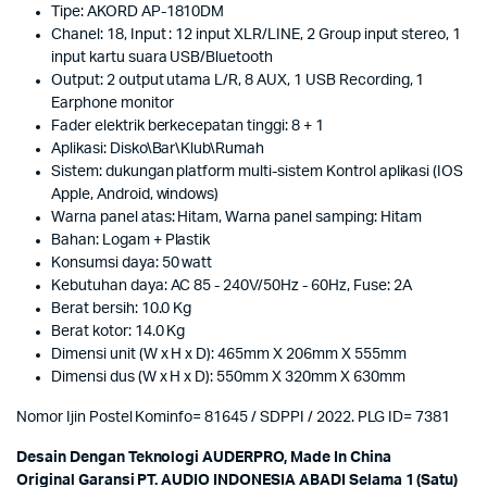
Tipe: AKORD AP-1810DM
Chanel: 18, Input : 12 input XLR/LINE, 2 Group input stereo, 1
input kartu suara USB/Bluetooth
Output: 2 output utama L/R, 8 AUX, 1 USB Recording, 1
Earphone monitor
Fader elektrik berkecepatan tinggi: 8 + 1
Aplikasi: Disko\Bar\Klub\Rumah
Sistem: dukungan platform multi-sistem Kontrol aplikasi (IOS
Apple, Android, windows)
Warna panel atas: Hitam, Warna panel samping: Hitam
Bahan: Logam + Plastik
Konsumsi daya: 50 watt
Kebutuhan daya: AC 85 - 240V/50Hz - 60Hz, Fuse: 2A
Berat bersih: 10.0 Kg
Berat kotor: 14.0 Kg
Dimensi unit (W x H x D): 465mm X 206mm X 555mm
Dimensi dus (W x H x D): 550mm X 320mm X 630mm
Nomor Ijin Postel Kominfo= 81645 / SDPPI / 2022. PLG ID= 7381
Desa
in Dengan Teknologi AUDERPRO, Made In China
Original Garansi PT. AUDIO INDONESIA ABADI Selama 1 (Satu)