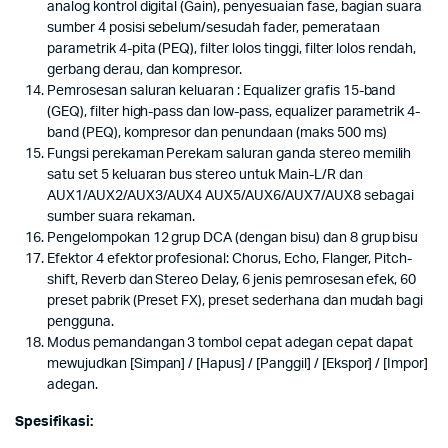
analog kontrol digital (Gain), penyesuaian fase, bagian suara
sumber 4 posisi sebelum/sesudah fader, pemerataan
parametrik 4-pita (PEQ), filter lolos tinggi, filter lolos rendah,
gerbang derau, dan kompresor.
Pemrosesan saluran keluaran : Equalizer grafis 15-band
(GEQ), filter high-pass dan low-pass, equalizer parametrik 4-
band (PEQ), kompresor dan penundaan (maks 500 ms)
Fungsi perekaman Perekam saluran ganda stereo memilih
satu set 5 keluaran bus stereo untuk Main-L/R dan
AUX1/AUX2/AUX3/AUX4 AUX5/AUX6/AUX7/AUX8 sebagai
sumber suara rekaman.
Pengelompokan 12 grup DCA (dengan bisu) dan 8 grup bisu
Efektor 4 efektor profesional: Chorus, Echo, Flanger, Pitch-
shift, Reverb dan Stereo Delay, 6 jenis pemrosesan efek, 60
preset pabrik (Preset FX), preset sederhana dan mudah bagi
pengguna.
Modus pemandangan 3 tombol cepat adegan cepat dapat
mewujudkan [Simpan] / [Hapus] / [Panggil] / [Ekspor] / [Impor]
adegan.
Spesifikasi: