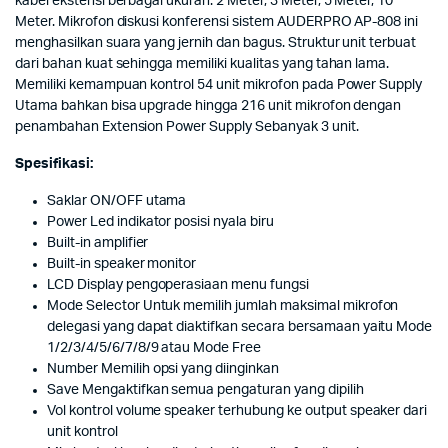
kabel ekstensi berbagai ukuran: 2 Meter, 3 Meter, 5 Meter, 10
Meter. Mikrofon diskusi konferensi sistem AUDERPRO AP-808 ini
menghasilkan suara yang jernih dan bagus. Struktur unit terbuat
dari bahan kuat sehingga memiliki kualitas yang tahan lama.
Memiliki kemampuan kontrol 54 unit mikrofon pada Power Supply
Utama bahkan bisa upgrade hingga 216 unit mikrofon dengan
penambahan Extension Power Supply Sebanyak 3 unit.
Spesifikasi:
Saklar ON/OFF utama
Power Led indikator posisi nyala biru
Built-in amplifier
Built-in speaker monitor
LCD Display pengoperasiaan menu fungsi
Mode Selector Untuk memilih jumlah maksimal mikrofon
delegasi yang dapat diaktifkan secara bersamaan yaitu Mode
1/2/3/4/5/6/7/8/9 atau Mode Free
Number Memilih opsi yang diinginkan
Save Mengaktifkan semua pengaturan yang dipilih
Vol kontrol volume speaker terhubung ke output speaker dari
unit kontrol