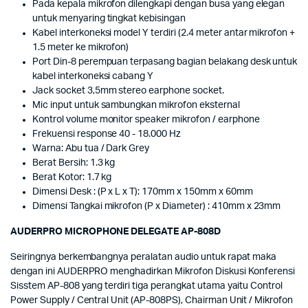
Pada kepala mikrofon dilengkapi dengan busa yang elegan
untuk menyaring tingkat kebisingan
Kabel interkoneksi model Y terdiri (2.4 meter antar mikrofon +
1.5 meter ke mikrofon)
Port Din-8 perempuan terpasang bagian belakang desk untuk
kabel interkoneksi cabang Y
Jack socket 3,5mm stereo earphone socket.
Mic input untuk sambungkan mikrofon eksternal
Kontrol volume monitor speaker mikrofon / earphone
Frekuensi response 40 - 18.000 Hz
Warna: Abu tua / Dark Grey
Berat Bersih: 1.3 kg
Berat Kotor: 1.7 kg
Dimensi Desk : (P x L x T): 170mm x 150mm x 60mm
Dimensi Tangkai mikrofon (P x Diameter) : 410mm x 23mm
AUDERPRO MICROPHONE DELEGATE AP-808D
Seiringnya berkembangnya peralatan audio untuk rapat maka
dengan ini AUDERPRO menghadirkan Mikrofon Diskusi Konferensi
Sisstem AP-808 yang terdiri tiga perangkat utama yaitu Control
Power Supply / Central Unit (AP-808PS), Chairman Unit / Mikrofon