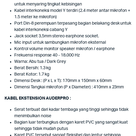
untuk menyaring tingkat kebisingan
Kabel interkoneksi model Y terdiri (2.4 meter antar mikrofon +
1.5 meter ke mikrofon)
Port Din-8 perempuan terpasang bagian belakang desk untuk
kabel interkoneksi cabang Y
Jack socket 3,5mm stereo earphone socket.
Mic input untuk sambungkan mikrofon eksternal
Kontrol volume monitor speaker mikrofon / earphone
Frekuensi response 40 - 18.000 Hz
Warna: Abu tua / Dark Grey
Berat Bersih: 1.3 kg
Berat Kotor: 1.7 kg
Dimensi Desk : (P x L x T): 170mm x 150mm x 60mm
Dimensi Tangkai mikrofon (P x Diameter) : 410mm x 23mm
KABEL EKSTENSION AUDERPRO :
Serat terbuat dari kadar tembaga yang tinggi sehingga tidak
menimbulkan noise
Bagian luar terbungkus dengan karet PVC yang sangat kuat
sehingga tidak mudah putus
Karet PVC tersebut sangat fleksibel dan lentur sehingga