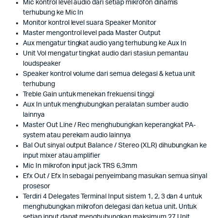
Mic kontrol level audio dari setiap mikrofon dinamis
terhubung ke Mic In
Monitor kontrol level suara Speaker Monitor
Master mengontrol level pada Master Output
Aux mengatur tingkat audio yang terhubung ke Aux In
Unit Vol mengatur tingkat audio dari stasiun pemantau
loudspeaker
Speaker kontrol volume dari semua delegasi & ketua unit
terhubung
Treble Gain untuk menekan frekuensi tinggi
Aux In untuk menghubungkan peralatan sumber audio
lainnya
Master Out Line / Rec menghubungkan keperangkat PA-
system atau perekam audio lainnya
Bal Out sinyal output Balance / Stereo (XLR) dihubungkan ke
input mixer atau amplifier
Mic In mikrofon input jack TRS 6,3mm
Efx Out / Efx In sebagai penyeimbang masukan semua sinyal
prosesor
Terdiri 4 Delegates Terminal Input sistem 1, 2, 3 dan 4 untuk
menghubungkan mikrofon delegasi dan ketua unit. Untuk
setiap input dapat menghubungkan maksimum 27 Unit