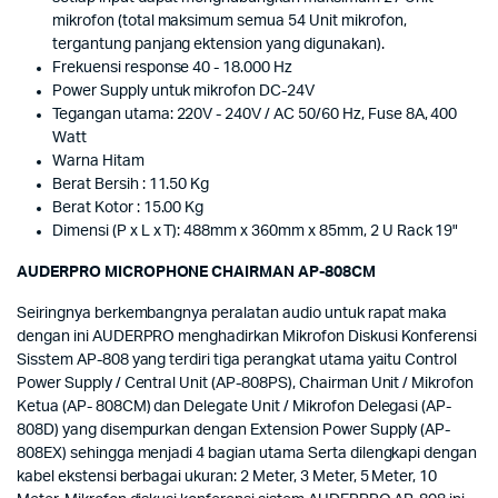
mikrofon (total maksimum semua 54 Unit mikrofon,
tergantung panjang ektension yang digunakan).
Frekuensi response 40 - 18.000 Hz
Power Supply untuk mikrofon DC-24V
Tegangan utama: 220V - 240V / AC 50/60 Hz, Fuse 8A, 400
Watt
Warna Hitam
Berat Bersih : 11.50 Kg
Berat Kotor : 15.00 Kg
Dimensi (P x L x T): 488mm x 360mm x 85mm, 2 U Rack 19"
AUDERPRO MICROPHONE CHAIRMAN AP-808CM
Seiringnya berkembangnya peralatan audio untuk rapat maka
dengan ini AUDERPRO menghadirkan Mikrofon Diskusi Konferensi
Sisstem AP-808 yang terdiri tiga perangkat utama yaitu Control
Power Supply / Central Unit (AP-808PS), Chairman Unit / Mikrofon
Ketua (AP- 808CM) dan Delegate Unit / Mikrofon Delegasi (AP-
808D) yang disempurkan dengan Extension Power Supply (AP-
808EX) sehingga menjadi 4 bagian utama Serta dilengkapi dengan
kabel ekstensi berbagai ukuran: 2 Meter, 3 Meter, 5 Meter, 10