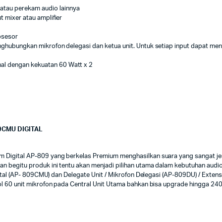
atau perekam audio lainnya
t mixer atau amplifier
osesor
k menghubungkan mikrofon delegasi dan ketua unit. Untuk setiap input dapa
al dengan kekuatan 60 Watt x 2
9CMU DIGITAL
Digital AP-809 yang berkelas Premium menghasilkan suara yang sangat jer
begitu produk ini tentu akan menjadi pilihan utama dalam kebutuhan audio k
gital (AP- 809CMU) dan Delegate Unit / Mikrofon Delegasi (AP-809DU) / Exten
ol 60 unit mikrofon pada Central Unit Utama bahkan bisa upgrade hingga 24