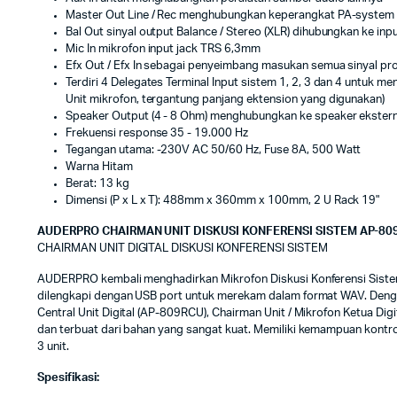
Master Out Line / Rec menghubungkan keperangkat PA-system 
Bal Out sinyal output Balance / Stereo (XLR) dihubungkan ke inpu
Mic In mikrofon input jack TRS 6,3mm
Efx Out / Efx In sebagai penyeimbang masukan semua sinyal pr
Terdiri 4 Delegates Terminal Input sistem 1, 2, 3 dan 4 untu
Unit mikrofon, tergantung panjang ektension yang digunakan)
Speaker Output (4 - 8 Ohm) menghubungkan ke speaker ekstern
Frekuensi response 35 - 19.000 Hz
Tegangan utama: -230V AC 50/60 Hz, Fuse 8A, 500 Watt
Warna Hitam
Berat: 13 kg
Dimensi (P x L x T): 488mm x 360mm x 100mm, 2 U Rack 19"
AUDERPRO CHAIRMAN UNIT DISKUSI KONFERENSI SISTEM AP-80
CHAIRMAN UNIT DIGITAL DISKUSI KONFERENSI SISTEM
AUDERPRO kembali menghadirkan Mikrofon Diskusi Konferensi Sistem 
dilengkapi dengan USB port untuk merekam dalam format WAV. Dengan 
Central Unit Digital (AP-809RCU), Chairman Unit / Mikrofon Ketua Di
dan terbuat dari bahan yang sangat kuat. Memiliki kemampuan kontr
3 unit.
Spesifikasi: