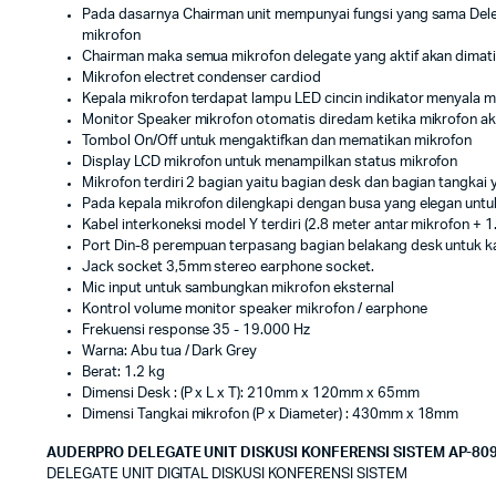
Pada dasarnya Chairman unit mempunyai fungsi yang sama Dele
mikrofon
Chairman maka semua mikrofon delegate yang aktif akan dimati
Mikrofon electret condenser cardiod
Kepala mikrofon terdapat lampu LED cincin indikator menyala m
Monitor Speaker mikrofon otomatis diredam ketika mikrofon akt
Tombol On/Off untuk mengaktifkan dan mematikan mikrofon
Display LCD mikrofon untuk menampilkan status mikrofon
Mikrofon terdiri 2 bagian yaitu bagian desk dan bagian tangkai 
Pada kepala mikrofon dilengkapi dengan busa yang elegan untu
Kabel interkoneksi model Y terdiri (2.8 meter antar mikrofon + 1
Port Din-8 perempuan terpasang bagian belakang desk untuk ka
Jack socket 3,5mm stereo earphone socket.
Mic input untuk sambungkan mikrofon eksternal
Kontrol volume monitor speaker mikrofon / earphone
Frekuensi response 35 - 19.000 Hz
Warna: Abu tua / Dark Grey
Berat: 1.2 kg
Dimensi Desk : (P x L x T): 210mm x 120mm x 65mm
Dimensi Tangkai mikrofon (P x Diameter) : 430mm x 18mm
AUDERPRO DELEGATE UNIT DISKUSI KONFERENSI SISTEM AP-80
DELEGATE UNIT DIGITAL DISKUSI KONFERENSI SISTEM