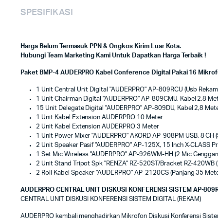
SPESIFIKASI
Harga Belum Termasuk PPN & Ongkos Kirim Luar Kota.
Hubungi Team Marketing Kami Untuk Dapatkan Harga Terbaik !
Paket BMP-4 AUDERPRO Kabel Conference Digital Pakai 16 Mikrofon
1 Unit Central Unit Digital "AUDERPRO" AP-809RCU (Usb Rekam
1 Unit Chairman Digital "AUDERPRO" AP-809CMU, Kabel 2,8 Me
15 Unit Delegate Digital "AUDERPRO" AP-809DU, Kabel 2,8 Met
1 Unit Kabel Extension AUDERPRO 10 Meter
2 Unit Kabel Extension AUDERPRO 3 Meter
1 Unit Power Mixer "AUDERPRO" AKORD AP-908PM USB, 8 CH (
2 Unit Speaker Pasif "AUDERPRO" AP-125X, 15 Inch X-CLASS 
1 Set Mic Wireless "AUDERPRO" AP-926WM-HH (2 Mic Genggam
2 Unit Stand Tripot Spk "RENZA" RZ-520ST/Bracket RZ-420WB (P
2 Roll Kabel Speaker "AUDERPRO" AP-2120CS (Panjang 35 Mete
AUDERPRO CENTRAL UNIT DISKUSI KONFERENSI SISTEM AP-809
CENTRAL UNIT DISKUSI KONFERENSI SISTEM DIGITAL (REKAM)
AUDERPRO kembali menghadirkan Mikrofon Diskusi Konferensi Sistem 