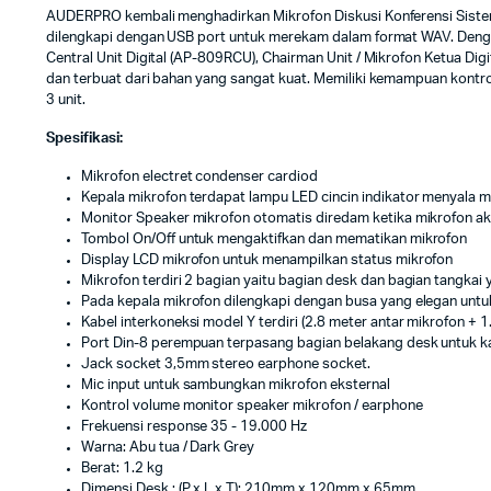
AUDERPRO kembali menghadirkan Mikrofon Diskusi Konferensi Sistem 
dilengkapi dengan USB port untuk merekam dalam format WAV. Dengan 
Central Unit Digital (AP-809RCU), Chairman Unit / Mikrofon Ketua Di
dan terbuat dari bahan yang sangat kuat. Memiliki kemampuan kontr
3 unit.
Spesifikasi:
Mikrofon electret condenser cardiod
Kepala mikrofon terdapat lampu LED cincin indikator menyala m
Monitor Speaker mikrofon otomatis diredam ketika mikrofon akt
Tombol On/Off untuk mengaktifkan dan mematikan mikrofon
Display LCD mikrofon untuk menampilkan status mikrofon
Mikrofon terdiri 2 bagian yaitu bagian desk dan bagian tangkai 
Pada kepala mikrofon dilengkapi dengan busa yang elegan untu
Kabel interkoneksi model Y terdiri (2.8 meter antar mikrofon + 1
Port Din-8 perempuan terpasang bagian belakang desk untuk ka
Jack socket 3,5mm stereo earphone socket.
Mic input untuk sambungkan mikrofon eksternal
Kontrol volume monitor speaker mikrofon / earphone
Frekuensi response 35 - 19.000 Hz
Warna: Abu tua / Dark Grey
Berat: 1.2 kg
Dimensi Desk : (P x L x T): 210mm x 120mm x 65mm