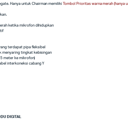
gate. Hanya untuk Chairman memiliki
Tombol Prioritas warna merah (hanya un
kan.
erah ketika mikrofon dihidupkan
if
yang terdapat pipa fleksibel
k menyaring tingkat kebisingan
.5 meter ke mikrofon)
bel interkoneksi cabang Y
9DU DIGITAL