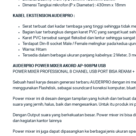
Dimensi Tangkai mikrofon (P x Diameter) : 430mm x 18mm
KABEL EKSTENSION AUDERPRO :
Serat terbuat dari kadar tembaga yang tinggi sehingga tidak m
Bagian luar terbungkus dengan karet PVC yang sangat kuat se
Karet PVC tersebut sangat fleksibel dan lentur sehingga sangat 
Terdapat Din-8 socket Male / Female melingkar pada kedua ujun
Warna: Hitam
Tersedia dalam berbagai ukuran panjang kabelnya: 2 Meter, 3 me
AUDERPRO POWER MIXER AKORD AP-908PM USB
POWER MIXER PROFESSIONAL 8 CHANEL USB PORT BISA REKAM 
Sebuah hasil karya desain generasi terbaru AUDERPRO dengan ini m
menggunakan Flashdisk, sebagai soundcard koneksi komputer, bluetoo
Power mixer ini di desain dengan tampilan yang kokoh dan terbuat 
suara yang jernih, halus, baik dan mengesankan. Untuk itu produk ini
Dengan Output suara yang berkekuatan besar. Power mixer ini bisa dip
dan kegiatan kantor lainnya
Power mixer ini juga dapat dipasangkan ke berbagai jenis ukuran speak