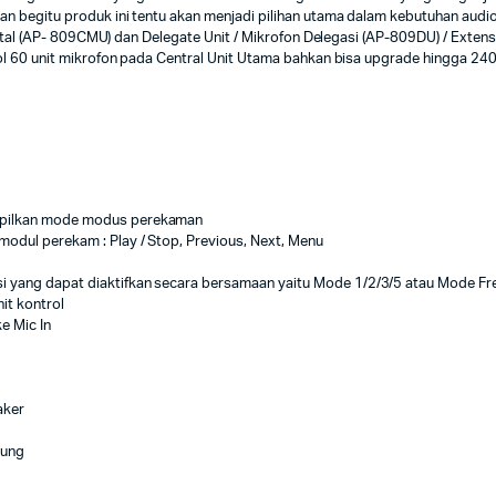
begitu produk ini tentu akan menjadi pilihan utama dalam kebutuhan audio k
gital (AP- 809CMU) dan Delegate Unit / Mikrofon Delegasi (AP-809DU) / Exten
ol 60 unit mikrofon pada Central Unit Utama bahkan bisa upgrade hingga 24
ampilkan mode modus perekaman
modul perekam : Play / Stop, Previous, Next, Menu
i yang dapat diaktifkan secara bersamaan yaitu Mode 1/2/3/5 atau Mode Fr
it kontrol
e Mic In
aker
bung