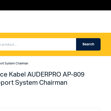
Search
Produk Auderpro Professional
ng
Produk Auderpro PA System
ort System Chairman
an
Produk Renza
nce Kabel AUDERPRO AP-809
upport System Chairman