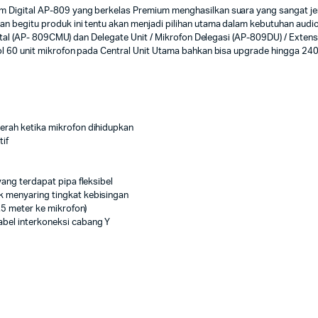
Digital AP-809 yang berkelas Premium menghasilkan suara yang sangat jer
begitu produk ini tentu akan menjadi pilihan utama dalam kebutuhan audio k
gital (AP- 809CMU) dan Delegate Unit / Mikrofon Delegasi (AP-809DU) / Exten
ol 60 unit mikrofon pada Central Unit Utama bahkan bisa upgrade hingga 24
erah ketika mikrofon dihidupkan
if
yang terdapat pipa fleksibel
k menyaring tingkat kebisingan
.5 meter ke mikrofon)
bel interkoneksi cabang Y