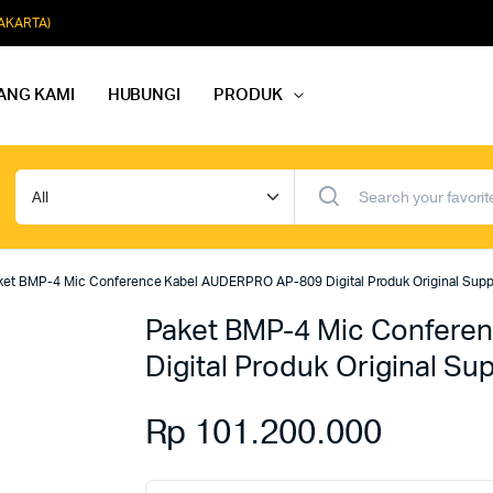
JAKARTA)
ANG KAMI
HUBUNGI
PRODUK
dio Rapat
Paket Softmusik Speaker Wall
dio Karaoke
Paket Softmusik Speaker Ceili
ket BMP-4 Mic Conference Kabel AUDERPRO AP-809 Digital Produk Original Supp
io Masjid
Paket Softmusik Speaker Tam
Paket BMP-4 Mic Confere
Digital Produk Original S
Rp
101.200.000