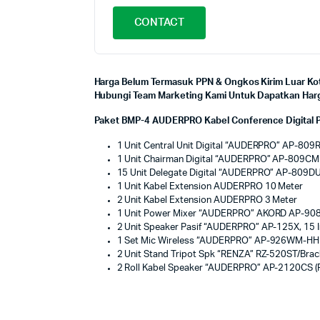
CONTACT
Harga Belum Termasuk PPN & Ongkos Kirim Luar Kot
Hubungi Team Marketing Kami Untuk Dapatkan Harga
Paket BMP-4 AUDERPRO Kabel Conference Digital Pak
1 Unit Central Unit Digital “AUDERPRO” AP-809
1 Unit Chairman Digital “AUDERPRO” AP-809CMU
15 Unit Delegate Digital “AUDERPRO” AP-809DU,
1 Unit Kabel Extension AUDERPRO 10 Meter
2 Unit Kabel Extension AUDERPRO 3 Meter
1 Unit Power Mixer “AUDERPRO” AKORD AP-908
2 Unit Speaker Pasif “AUDERPRO” AP-125X, 15
1 Set Mic Wireless “AUDERPRO” AP-926WM-HH 
2 Unit Stand Tripot Spk “RENZA” RZ-520ST/Brac
2 Roll Kabel Speaker “AUDERPRO” AP-2120CS (P