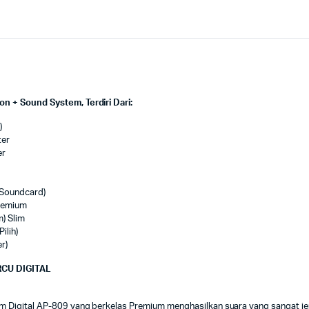
 + Sound System, Terdiri Dari:
)
ter
er
Soundcard)
Premium
) Slim
ilih)
r)
RCU DIGITAL
Digital AP-809 yang berkelas Premium menghasilkan suara yang sangat jer