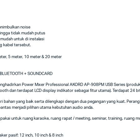
enimbulkan noise
hingga tidak mudah putus
mudah untuk di instalasi
g kabel tersebut.
ter, 5 meter, 10 meter & 20 meter
+ BLUETOOTH + SOUNDCARD
enghadirkan Power Mixer Professional AKORD AP-908PM USB Series (produk u
th dan terdapat LCD display indikator sebagai fitur utama). Terdapat 24 bi
dari bahan yang baik serta dilengkapi dengan dua pegangan yang kuat. Per
 pantas menjadi pilihan utama kebutuhan audio anda.
akai untuk ruang karaoke, ruang rapat / meeting, seminar, training, ruang m
er pasif: 12 inch, 10 inch & 8 inch