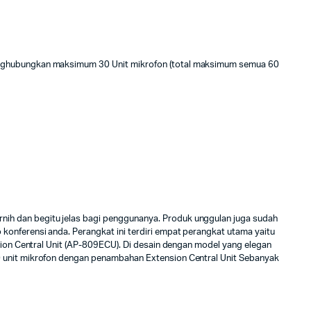
t menghubungkan maksimum 30 Unit mikrofon (total maksimum semua 60
nih dan begitu jelas bagi penggunanya. Produk unggulan juga sudah
onferensi anda. Perangkat ini terdiri empat perangkat utama yaitu
sion Central Unit (AP-809ECU). Di desain dengan model yang elegan
0 unit mikrofon dengan penambahan Extension Central Unit Sebanyak