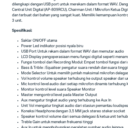
dilengkapi dengan USB port untuk merekam dalam format WAV. Dengan 
Central Unit Digital (AP-809RCU), Chairman Unit / Mikrofon Ketua Di
dan terbuat dari bahan yang sangat kuat. Memiliki kemampuan kontr
3 unit.
Spesifikasi:
Saklar ON/OFF utama
Power Led indikator posisi nyala biru
USB Port Untuk rekam dalam format WAV dan memutar audio
LCD Display pengoperasiaan menu fungsi digital seperti men
Fungsi tombol dari Recording Modul: Empat tombol fungsi dari 
Bass & Trible : Equaliser pengatur suara rendah dan suara tinggi
Mode Selector Untuk memilih jumlah maksimal mikrofon delegas
Vol kontrol volume speaker terhubung ke output speaker dari un
Mic kontrol level audio dari setiap mikrofon dinamis terhubung k
Monitor kontrol level suara Speaker Monitor
Master mengontrol level pada Master Output
Aux mengatur tingkat audio yang terhubung ke Aux In
Unit Vol mengatur tingkat audio dari stasiun pemantau loudspe
Koneksi Headphone dengan 3,5 MM jack stereo steker socket
Speaker kontrol volume dari semua delegasi & ketua unit terhu
Treble Gain untuk menekan frekuensi tinggi
Aux In untuk menghubungkan peralatan sumber audio lainnya