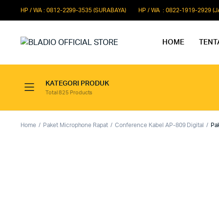
HP / WA : 0812-2299-3535 (SURABAYA)
HP / WA : 0822-1919-2929 (
HOME
TENT
KATEGORI PRODUK
Total 825 Products
Paket Microphone Rapat
Paket Au
Paket Audio Paging System
Paket Au
Home
Paket Microphone Rapat
Conference Kabel AP-809 Digital
Pa
Paket Audio Professional
Paket Aud