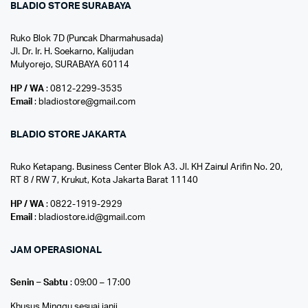
BLADIO STORE SURABAYA
Ruko Blok 7D (Puncak Dharmahusada)
Jl. Dr. Ir. H. Soekarno, Kalijudan
Mulyorejo, SURABAYA 60114
HP / WA
: 0812-2299-3535
Email
: bladiostore@gmail.com
BLADIO STORE JAKARTA
Ruko Ketapang. Business Center Blok A3. Jl. KH Zainul Arifin No. 20,
RT 8 / RW 7, Krukut, Kota Jakarta Barat 11140
HP / WA
: 0822-1919-2929
Email
: bladiostore.id@gmail.com
JAM OPERASIONAL
Senin – Sabtu
: 09:00 – 17:00
Khusus Minggu sesuai janji