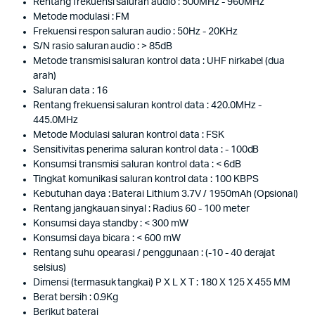
Rentang frekuensi saluran audio : 500MHz - 960MHz
Metode modulasi : FM
Frekuensi respon saluran audio : 50Hz - 20KHz
S/N rasio saluran audio : > 85dB
Metode transmisi saluran kontrol data : UHF nirkabel (dua
arah)
Saluran data : 16
Rentang frekuensi saluran kontrol data : 420.0MHz -
445.0MHz
Metode Modulasi saluran kontrol data : FSK
Sensitivitas penerima saluran kontrol data : - 100dB
Konsumsi transmisi saluran kontrol data : < 6dB
Tingkat komunikasi saluran kontrol data : 100 KBPS
Kebutuhan daya : Baterai Lithium 3.7V / 1950mAh (Opsional)
Rentang jangkauan sinyal : Radius 60 - 100 meter
Konsumsi daya standby : < 300 mW
Konsumsi daya bicara : < 600 mW
Rentang suhu opearasi / penggunaan : (-10 - 40 derajat
selsius)
Dimensi (termasuk tangkai) P X L X T : 180 X 125 X 455 MM
Berat bersih : 0.9Kg
Berikut baterai