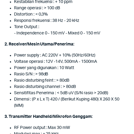
Kestabilan frekuensi : + 10 ppm
Range operasi : > 100 dB
Distortion : < 0,3%
Responsi frekuensi : 38 Hz - 20 kHz
Tone Output :
- Independence 0 - 150 mV - Mixed 0 - 150 mV
2. Receiver/Mesin Utama/Penerima:
Power supply : AC 220V + 10% (50Hz/60Hz)
Voltase operasi : 12V -14V, 500mA - 1500mA
Power yang digunakan : 10 Watt
Rasio S/N : > 98dB
Rasio disturbing feint : > 80dB
Rasio disturbing channel : > 80dB
Sensitifitas Penerima : < 5dB uV (S/N rasio > 20dB)
Dimensi : (P x L x T) 420 / (Berikut Kuping 480) X 260 X 50
(MM)
3. Transmitter Handheld/Mikrofon Genggam:
RF Power output : Max 30 mW