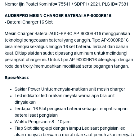
Nomor Ijin Postel Kominfo= 75541 / SDPPI / 2021. PLG ID= 7381
AUDERPRO MESIN CHARGER BATERAI AP-9000RB16
- Baterai Charger 16 Slot
Mesin Charger Baterai AUDERPRO AP-9000RB16 menggunakan
teknologi pengecasan baterai yang canggih. Tipe AP-9000RB16
bisa mengisi sekaligus hingga 16 set baterai. Terbuat dari bahan
kuat. Ditiap sisi dan sudut dipasang aluminum untuk melindungi
perangkat charger ini. Untuk tipe AP-9000RB16 dilengkapi dengan
roda dan trolly (memudahkan mobilitas) serta pegangan tangan.
Spesifikasi:
Saklar Power Untuk menyala-matikan unit mesin charger
Led indikator led ini akan meyala warna apa bila unit
dinyalakan
Terdapat 16 Slot pengisian baterai sebagai tempat simpan
baterai saat pengisian
Waktu Pengisian + 8 - 10 jam
Tiap Slot dilengkapi dengan lampu Led saat pengisian led
akan menyala berwarna merah dan saat penuh akan menyala