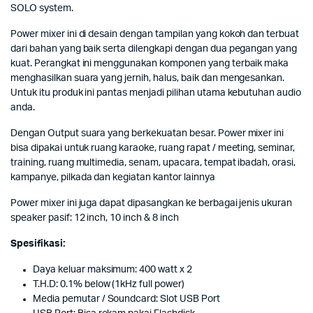
SOLO system.
Power mixer ini di desain dengan tampilan yang kokoh dan terbuat
dari bahan yang baik serta dilengkapi dengan dua pegangan yang
kuat. Perangkat ini menggunakan komponen yang terbaik maka
menghasilkan suara yang jernih, halus, baik dan mengesankan.
Untuk itu produk ini pantas menjadi pilihan utama kebutuhan audio
anda.
Dengan Output suara yang berkekuatan besar. Power mixer ini
bisa dipakai untuk ruang karaoke, ruang rapat / meeting, seminar,
training, ruang multimedia, senam, upacara, tempat ibadah, orasi,
kampanye, pilkada dan kegiatan kantor lainnya
Power mixer ini juga dapat dipasangkan ke berbagai jenis ukuran
speaker pasif: 12 inch, 10 inch & 8 inch
Spesifikasi:
Daya keluar maksimum: 400 watt x 2
T.H.D: 0.1% below (1kHz full power)
Media pemutar / Soundcard: Slot USB Port