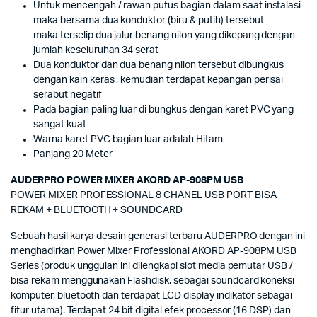
Untuk mencengah / rawan putus bagian dalam saat instalasi
maka bersama dua konduktor (biru & putih) tersebut
maka terselip dua jalur benang nilon yang dikepang dengan
jumlah keseluruhan 34 serat
Dua konduktor dan dua benang nilon tersebut dibungkus
dengan kain keras , kemudian terdapat kepangan perisai
serabut negatif
Pada bagian paling luar di bungkus dengan karet PVC yang
sangat kuat
Warna karet PVC bagian luar adalah Hitam
Panjang 20 Meter
AUDERPRO POWER MIXER AKORD AP-908PM USB
POWER MIXER PROFESSIONAL 8 CHANEL USB PORT BISA
REKAM + BLUETOOTH + SOUNDCARD
Sebuah hasil karya desain generasi terbaru AUDERPRO dengan ini
menghadirkan Power Mixer Professional AKORD AP-908PM USB
Series (produk unggulan ini dilengkapi slot media pemutar USB /
bisa rekam menggunakan Flashdisk, sebagai soundcard koneksi
komputer, bluetooth dan terdapat LCD display indikator sebagai
fitur utama). Terdapat 24 bit digital efek processor (16 DSP) dan