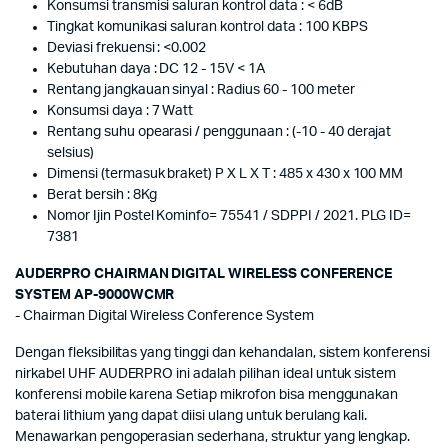
Konsumsi transmisi saluran kontrol data : < 6dB
Tingkat komunikasi saluran kontrol data : 100 KBPS
Deviasi frekuensi : <0.002
Kebutuhan daya : DC 12 - 15V < 1A
Rentang jangkauan sinyal : Radius 60 - 100 meter
Konsumsi daya : 7 Watt
Rentang suhu opearasi / penggunaan : (-10 - 40 derajat
selsius)
Dimensi (termasuk braket) P X L X T : 485 x 430 x 100 MM
Berat bersih : 8Kg
Nomor Ijin Postel Kominfo= 75541 / SDPPI / 2021. PLG ID=
7381
AUDERPRO CHAIRMAN DIGITAL WIRELESS CONFERENCE
SYSTEM AP-9000WCMR
- Chairman Digital Wireless Conference System
Dengan fleksibilitas yang tinggi dan kehandalan, sistem konferensi
nirkabel UHF AUDERPRO ini adalah pilihan ideal untuk sistem
konferensi mobile karena Setiap mikrofon bisa menggunakan
baterai lithium yang dapat diisi ulang untuk berulang kali.
Menawarkan pengoperasian sederhana, struktur yang lengkap.