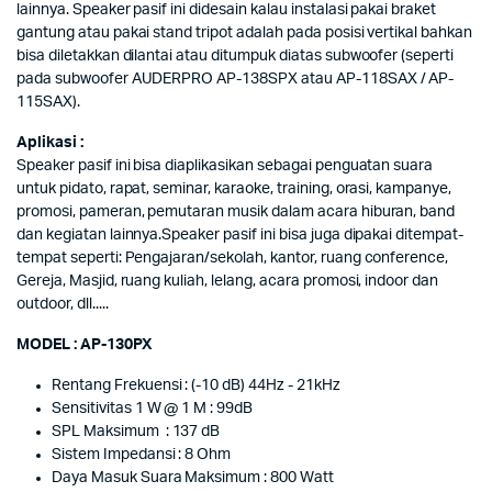
lainnya. Speaker pasif ini didesain kalau instalasi pakai braket
gantung atau pakai stand tripot adalah pada posisi vertikal bahkan
bisa diletakkan dilantai atau ditumpuk diatas subwoofer (seperti
pada subwoofer AUDERPRO AP-138SPX atau AP-118SAX / AP-
115SAX).
Aplikasi :
Speaker pasif ini bisa diaplikasikan sebagai penguatan suara
untuk pidato, rapat, seminar, karaoke, training, orasi, kampanye,
promosi, pameran, pemutaran musik dalam acara hiburan, band
dan kegiatan lainnya.Speaker pasif ini bisa juga dipakai ditempat-
tempat seperti: Pengajaran/sekolah, kantor, ruang conference,
Gereja, Masjid, ruang kuliah, lelang, acara promosi, indoor dan
outdoor, dll.....
MODEL : AP-130PX
Rentang Frekuensi : (-10 dB) 44Hz - 21kHz
Sensitivitas 1 W @ 1 M : 99dB
SPL Maksimum : 137 dB
Sistem Impedansi : 8 Ohm
Daya Masuk Suara Maksimum : 800 Watt