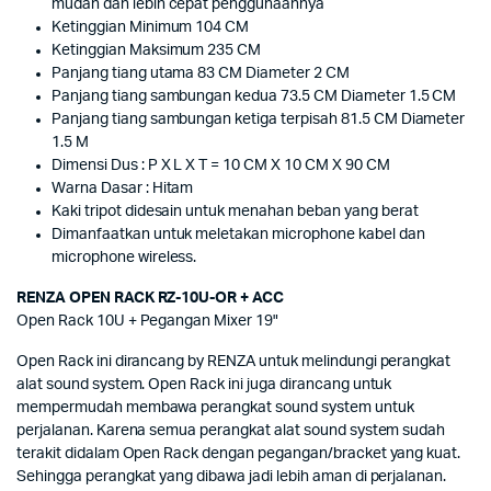
mudah dan lebih cepat penggunaannya
Ketinggian Minimum 104 CM
Ketinggian Maksimum 235 CM
Panjang tiang utama 83 CM Diameter 2 CM
Panjang tiang sambungan kedua 73.5 CM Diameter 1.5 CM
Panjang tiang sambungan ketiga terpisah 81.5 CM Diameter
1.5 M
Dimensi Dus : P X L X T = 10 CM X 10 CM X 90 CM
Warna Dasar : Hitam
Kaki tripot didesain untuk menahan beban yang berat
Dimanfaatkan untuk meletakan microphone kabel dan
microphone wireless.
RENZA OPEN RACK RZ-10U-OR + ACC
Open Rack 10U + Pegangan Mixer 19"
Open Rack ini dirancang by RENZA untuk melindungi perangkat
alat sound system. Open Rack ini juga dirancang untuk
mempermudah membawa perangkat sound system untuk
perjalanan. Karena semua perangkat alat sound system sudah
terakit didalam Open Rack dengan pegangan/bracket yang kuat.
Sehingga perangkat yang dibawa jadi lebih aman di perjalanan.