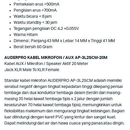
Pemakaian arus <500mA
Pengisian arus <700mA
Waktu bicara < 8 jam
Waktu standby < 30 jam
Tegangan pengisian DC 4.2 +0.055V
Warna Hitam
Dimensi : Panjang 43 MM x Lebar 14 MM x Tinggi 41 MM
Berat bersih 60 Gram
AUDERPRO KABEL MIKROFON / AUX AP-3L2SCM-20M
Kabel AUX / Mikrofon / Speaker Aktif 20 Meter
Jack XLR Male To XLR Female
Standar kabel mikrofon AUDERPRO AP-3L2SCM adalah memiliki
serabut negatif dengan tingkat kepadatan tinggi dikepang perisai
tembaga dan dua konduktor tembaga dalam (terdiri dari masing-
masing 35 helai kawat tembaga tipis x 2 jalur dengan jumlah
keseluruhan 70 helai kawat tembaga tipis), memungkinkan untuk
fleksibilitas maksimum dan mengurangi tingkat kebisingan. Bagian
luar dilindungi dengan karet PVC yang lentur dan sangat kuat.
Dapat melindungi dari air dan hawa cuaca yang panas atau dingin.