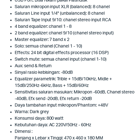
USB Port: Bisa rekam pakai Flashdisk
Saluran mikropon input XLR (balanced): 8 chanel
Saluran Line input 1/4" (unbalanced): 8 chanel
Saluran Tape Input 9/10: chanel stereo input RCA
4 band equalizer: chanel 1 - 8
2 band equalizer: chanel 9/10 (chanel stereo input)
Master equalizer: 7 band x 2
Solo: semua chanel (Chanel 1 - 10)
Effects: 24 bit digital effects processor (16 DSP)
Switch mute: semua chanel input (chanel 1-10)
Aux: send & Return
Sinyal rasio kebisingan: -80dB
Equalizer parametrik: Trible + 15dB/10kHz, Midle +
15dB/250Hz-6kHz, Bass + 15dB/60Hz
Sensitivitas saluran masukan: Mikropon -60dB, Chanel stereo
-40dB, Efx send -20dB, Efx return -20dB
Daya tambahan input mikropon/Phantom: +48V
Warna: Dark grey
Konsumsi daya: 800 watt
Kebutuhan daya: AC 220V/50Hz - 60Hz
Dimensi :
Panjang x Lebar x Tinggi: 470 x 460 x 180 MM