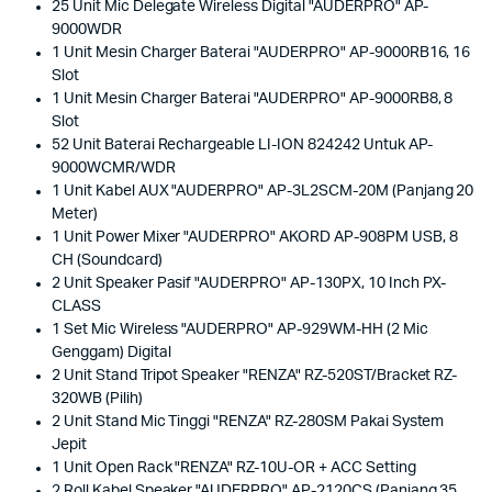
25 Unit Mic Delegate Wireless Digital "AUDERPRO" AP-
9000WDR
1 Unit Mesin Charger Baterai "AUDERPRO" AP-9000RB16, 16
Slot
1 Unit Mesin Charger Baterai "AUDERPRO" AP-9000RB8, 8
Slot
52 Unit Baterai Rechargeable LI-ION 824242 Untuk AP-
9000WCMR/WDR
1 Unit Kabel AUX "AUDERPRO" AP-3L2SCM-20M (Panjang 20
Meter)
1 Unit Power Mixer "AUDERPRO" AKORD AP-908PM USB, 8
CH (Soundcard)
2 Unit Speaker Pasif "AUDERPRO" AP-130PX, 10 Inch PX-
CLASS
1 Set Mic Wireless "AUDERPRO" AP-929WM-HH (2 Mic
Genggam) Digital
2 Unit Stand Tripot Speaker "RENZA" RZ-520ST/Bracket RZ-
320WB (Pilih)
2 Unit Stand Mic Tinggi "RENZA" RZ-280SM Pakai System
Jepit
1 Unit Open Rack "RENZA" RZ-10U-OR + ACC Setting
2 Roll Kabel Speaker "AUDERPRO" AP-2120CS (Panjang 35