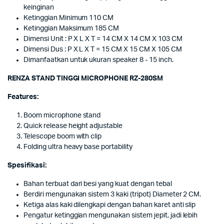
keinginan
Ketinggian Minimum 110 CM
Ketinggian Maksimum 185 CM
Dimensi Unit : P X L X T = 14 CM X 14 CM X 103 CM
Dimensi Dus : P X L X T = 15 CM X 15 CM X 105 CM
Dimanfaatkan untuk ukuran speaker 8 - 15 inch.
RENZA STAND TINGGI MICROPHONE RZ-280SM
Features:
Boom microphone stand
Quick release height adjustable
Telescope boom with clip
Folding ultra heavy base portability
Spesifikasi:
Bahan terbuat dari besi yang kuat dengan tebal
Berdiri mengunakan sistem 3 kaki (tripot) Diameter 2 CM.
Ketiga alas kaki dilengkapi dengan bahan karet anti slip
Pengatur ketinggian mengunakan sistem jepit, jadi lebih