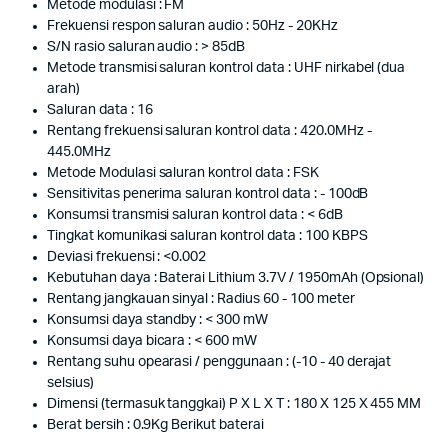
Metode modulasi : FM
Frekuensi respon saluran audio : 50Hz - 20KHz
S/N rasio saluran audio : > 85dB
Metode transmisi saluran kontrol data : UHF nirkabel (dua
arah)
Saluran data : 16
Rentang frekuensi saluran kontrol data : 420.0MHz -
445.0MHz
Metode Modulasi saluran kontrol data : FSK
Sensitivitas penerima saluran kontrol data : - 100dB
Konsumsi transmisi saluran kontrol data : < 6dB
Tingkat komunikasi saluran kontrol data : 100 KBPS
Deviasi frekuensi : <0.002
Kebutuhan daya : Baterai Lithium 3.7V / 1950mAh (Opsional)
Rentang jangkauan sinyal : Radius 60 - 100 meter
Konsumsi daya standby : < 300 mW
Konsumsi daya bicara : < 600 mW
Rentang suhu opearasi / penggunaan : (-10 - 40 derajat
selsius)
Dimensi (termasuk tanggkai) P X L X T : 180 X 125 X 455 MM
Berat bersih : 0.9Kg Berikut baterai