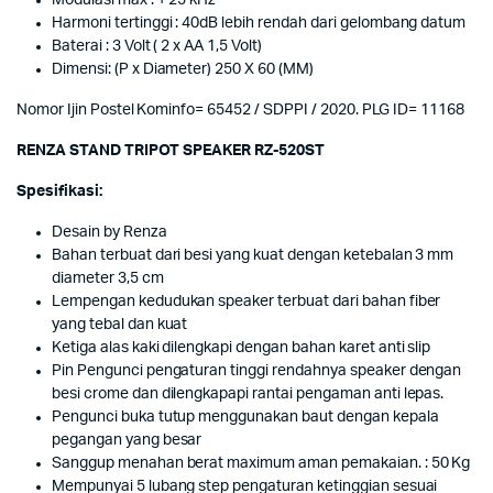
Modulasi max : + 25 kHz
Harmoni tertinggi : 40dB lebih rendah dari gelombang datum
Baterai : 3 Volt ( 2 x AA 1,5 Volt)
Dimensi: (P x Diameter) 250 X 60 (MM)
Nomor Ijin Postel Kominfo= 65452 / SDPPI / 2020. PLG ID= 11168
RENZA STAND TRIPOT SPEAKER RZ-520ST
Spesifikasi:
Desain by Renza
Bahan terbuat dari besi yang kuat dengan ketebalan 3 mm
diameter 3,5 cm
Lempengan kedudukan speaker terbuat dari bahan fiber
yang tebal dan kuat
Ketiga alas kaki dilengkapi dengan bahan karet anti slip
Pin Pengunci pengaturan tinggi rendahnya speaker dengan
besi crome dan dilengkapapi rantai pengaman anti lepas.
Pengunci buka tutup menggunakan baut dengan kepala
pegangan yang besar
Sanggup menahan berat maximum aman pemakaian. : 50 Kg
Mempunyai 5 lubang step pengaturan ketinggian sesuai