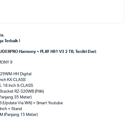
a.
 Terbaik !
UDERPRO Harmony + PLAY H81 V3 2 TB, Terdiri Dari:
RMONY 9
929WM-HH Digital
Inch KX-CLASS
, 18 Inch X-CLASS
Bracket RZ-320WB (Pilih)
anjang 35 Meter)
 (Update Via Wifi) + Smart Youtube
Inch + Stand
 (Panjang 15 Meter)