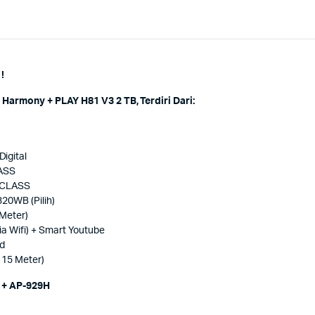
!
armony + PLAY H81 V3 2 TB, Terdiri Dari:
igital
LASS
X-CLASS
20WB (Pilih)
Meter)
a Wifi) + Smart Youtube
nd
15 Meter)
+ AP-929H