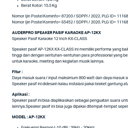
Berat Kotor: 15.5 Kg
Nomor Ijin Postel Kominfo= 87203 / SDPPI / 2022. PLG ID= 1116
Nomor Ijin Postel Kominfo= 65452 / SDPPI / 2020. PLG ID= 1116
AUDERPRO SPEAKER PASIF KARAOKE AP-12KX
Speaker Pasif Karaoke 12 Inch KX-CLASS
Speaker pasif AP-12KX KX-CLASS ini memiliki performa yang bai
tinggi dan dengan sentuhan-sentuhan para professional yang be
untuk karaoke, meeting dan kegiatan musik lainnya.
Fitur :
Daya masuk suara / input maksimum 800 watt dan daya masuk suar
Speaker pasif ini didesain kalau instalasi pakai braket gantung at
Aplikasi :
Speaker pasif ini bisa diaplikasikan sebagai penguatan suara un
lainnya.Speaker pasif ini bisa juga dipakai ditempat-tempat seperti
MODEL : AP-12KX
Frekuensi Respon (-10 dB) : 39Hz - 20kHz