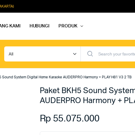
JAKARTA)
ANG KAMI
HUBUNGI
PRODUK
dio Rapat
Paket Softmusik Speaker Wall
dio Karaoke
Paket Softmusik Speaker Ceili
5 Sound System Digital Home Karaoke AUDERPRO Harmony + PLAY H81 V3 2 TB
io Masjid
Paket Softmusik Speaker Tam
Paket BKH5 Sound System
AUDERPRO Harmony + PLA
Rp
55.075.000