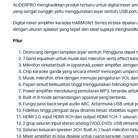
AUDERPRO menghadirkan produk terbaru untuk digital mixer ampl
yang sangat canggih yaitu menggunakan layar sentuh, USB port, B
Digital mixer amplifier karaoke HARMONY Series ini bisa dipaka
dengan ukuran speaker yang tepat dan ideal supaya menghasilk
Fitur
Dirancang dengan tampilan layar sentuh. Pengguna dapat m
7 band equaliser untuk musik dan mikrofon serta effect kar
Mikrofon nirkabel built-in (opsional), power amplifier, denga
Chip karaoke ganda yang secara efektif mencegah umpan bal
Musik, mikrofon, efek dengan memulai pengaturan VOL dan
Papan sirkuit berkualitas tinggi menggunakan teknologi kont
Power amplifier mendukung pemutaran MP3, tersedia untuk
Built-in 8 mode pemandangan opsional yang berbeda.
Fungsi pass back sinyal audio ARC. Antarmuka USB untuk 
Fidelitas tinggi, penguat daya dinamis besar, stabilitas supe
HDMI 2.0, input HDMI 3CH dan output HDMI 1CH. 1 saluran inp
2 grup saluran input stereo analog (VOD, DVD). USB dimai
Saluran keluaran speaker 2CH. Built-in 2 buah mikrofon ni
Mixer amplifier ini bisa dipakai untuk ruang karaoke, ruang 