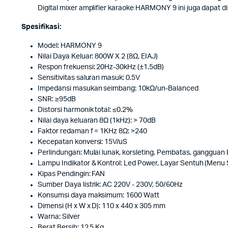
Digital mixer amplifier karaoke HARMONY 9 ini juga dapat di
Spesifikasi:
Model: HARMONY 9
Nilai Daya Keluar: 800W X 2 (8Ω, EIAJ)
Respon frekuensi: 20Hz-30kHz (±1.5dB)
Sensitivitas saluran masuk: 0.5V
Impedansi masukan seimbang: 10kΩ/un-Balanced
SNR: ≥95dB
Distorsi harmonik total: ≤0.2%
Nilai daya keluaran 8Ω (1kHz): > 70dB
Faktor redaman f = 1KHz 8Ω: >240
Kecepatan konversi: 15V/uS
Perlindungan: Mulai lunak, korsleting, Pembatas, ganggua
Lampu Indikator & Kontrol: Led Power, Layar Sentuh (Menu 
Kipas Pendingin: FAN
Sumber Daya listrik: AC 220V - 230V, 50/60Hz
Konsumsi daya maksimum: 1600 Watt
Dimensi (H x W x D): 110 x 440 x 305 mm
Warna: Silver
Berat Bersih: 12.5 Kg