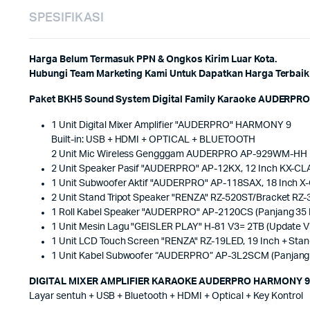
SPESIFIKASI
Harga Belum Termasuk PPN & Ongkos Kirim Luar Kota.
Hubungi Team Marketing Kami Untuk Dapatkan Harga Terbaik 
Paket BKH5 Sound System Digital Family Karaoke AUDERPRO H
1 Unit Digital Mixer Amplifier "AUDERPRO" HARMONY 9
Built-in: USB + HDMI + OPTICAL + BLUETOOTH
2 Unit Mic Wireless Gengggam AUDERPRO AP-929WM-HH D
2 Unit Speaker Pasif "AUDERPRO" AP-12KX, 12 Inch KX-C
1 Unit Subwoofer Aktif "AUDERPRO" AP-118SAX, 18 Inch 
2 Unit Stand Tripot Speaker "RENZA" RZ-520ST/Bracket RZ-3
1 Roll Kabel Speaker "AUDERPRO" AP-2120CS (Panjang 35 
1 Unit Mesin Lagu "GEISLER PLAY" H-81 V3= 2TB (Update Vi
1 Unit LCD Touch Screen "RENZA" RZ-19LED, 19 Inch + Sta
1 Unit Kabel Subwoofer “AUDERPRO” AP-3L2SCM (Panjang 
DIGITAL MIXER AMPLIFIER KARAOKE AUDERPRO HARMONY 9 
Layar sentuh + USB + Bluetooth + HDMI + Optical + Key Kontrol