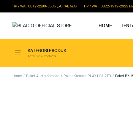
HP / WA : 0812-2299-3535 (SURABAYA)
HP / WA : 0822-1919-2929 (
HOME
TENT
KATEGORI PRODUK
Total 825 Products
Paket Microphone Rapat
Paket Au
Paket Audio Paging System
Paket Au
Home
Paket Audio Karaoke
Paket Karaoke PLAY H81 2TB
Paket BKH
Paket Audio Professional
Paket Aud