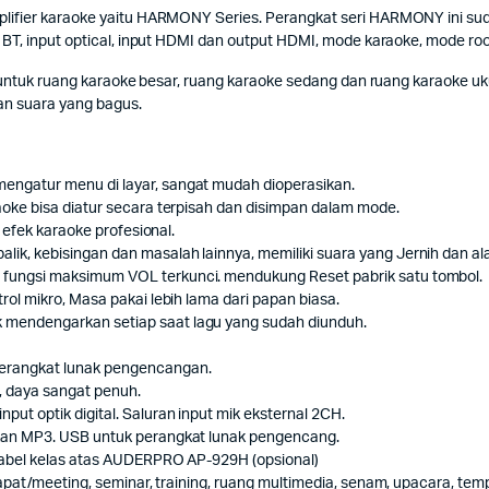
ifier karaoke yaitu HARMONY Series. Perangkat seri HARMONY ini suda
T, input optical, input HDMI dan output HDMI, mode karaoke, mode room, 
i untuk ruang karaoke besar, ruang karaoke sedang dan ruang karaoke u
an suara yang bagus.
engatur menu di layar, sangat mudah dioperasikan.
aoke bisa diatur secara terpisah dan disimpan dalam mode.
n efek karaoke profesional.
ik, kebisingan dan masalah lainnya, memiliki suara yang Jernih dan al
 fungsi maksimum VOL terkunci. mendukung Reset pabrik satu tombol.
rol mikro, Masa pakai lebih lama dari papan biasa.
 mendengarkan setiap saat lagu yang sudah diunduh.
perangkat lunak pengencangan.
r, daya sangat penuh.
ut optik digital. Saluran input mik eksternal 2CH.
nkan MP3. USB untuk perangkat lunak pengencang.
rkabel kelas atas AUDERPRO AP-929H (opsional)
rapat/meeting, seminar, training, ruang multimedia, senam, upacara, temp