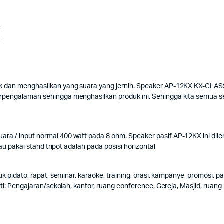
8
8
k dan menghasilkan yang suara yang jernih. Speaker AP-12KX KX-CLASS
rpengalaman sehingga menghasilkan produk ini. Sehingga kita semua se
a / input normal 400 watt pada 8 ohm. Speaker pasif AP-12KX ini dilen
au pakai stand tripot adalah pada posisi horizontal
tuk pidato, rapat, seminar, karaoke, training, orasi, kampanye, promosi
: Pengajaran/sekolah, kantor, ruang conference, Gereja, Masjid, ruang kuli