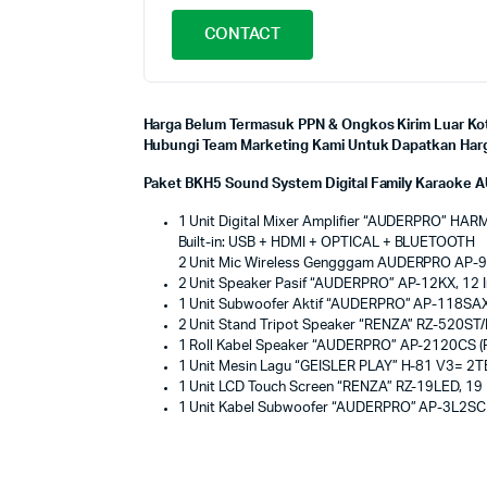
CONTACT
Harga Belum Termasuk PPN & Ongkos Kirim Luar Kot
Hubungi Team Marketing Kami Untuk Dapatkan Harga
Paket BKH5 Sound System Digital Family Karaoke A
1 Unit Digital Mixer Amplifier “AUDERPRO” HA
Built-in: USB + HDMI + OPTICAL + BLUETOOTH
2 Unit Mic Wireless Gengggam AUDERPRO AP-
2 Unit Speaker Pasif “AUDERPRO” AP-12KX, 12 
1 Unit Subwoofer Aktif “AUDERPRO” AP-118SAX
2 Unit Stand Tripot Speaker “RENZA” RZ-520ST/
1 Roll Kabel Speaker “AUDERPRO” AP-2120CS (P
1 Unit Mesin Lagu “GEISLER PLAY” H-81 V3= 2TB
1 Unit LCD Touch Screen “RENZA” RZ-19LED, 19 
1 Unit Kabel Subwoofer “AUDERPRO” AP-3L2SCM