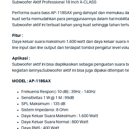
Subwoofer Aktif Professional 18 Inch X-CLASS
Performa suara bass AP-118SAX yang dahsyat dan memukau dalam
kuat serta memudahkan para penggunaannya dalam hal mobilitas 
Subwoofer aktif ini terbuat bahan yang kuat sehingga tahan ter
Fitur :
Daya keluar suara maksimum 1.600 watt dan daya keluar suara n
line input dan line output dan terdapat tombol pengatur level vol
Aplikasi :
Subwoofer aktif ini bisa diaplikasikan sebagai penguatan suara 
kegiatan lainnya.Subwoofer aktif ini bisa juga dipakai ditempat-te
MODEL : AP-118SAX
Frekuensi Respon (-10 dB) : 39Hz - 140Hz
Sensitivitas 1 W @ 1 M : 99dB
SPL Maksimum : 135 dB
Sistem Impedansi : 8 Ohm
Daya Keluar Suara Maksimum : 1.600 Watt
Daya Keluar Suara Normal : 800 Watt
Daya RMS : 400 Watt