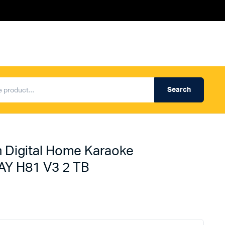
Search
Produk Auderpro Professional
ng
Produk Auderpro PA System
an
Produk Renza
 Digital Home Karaoke
Y H81 V3 2 TB