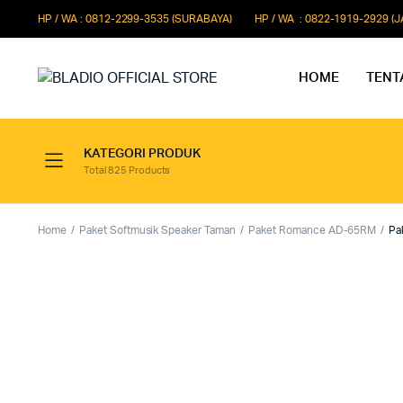
HP / WA : 0812-2299-3535 (SURABAYA)
HP / WA : 0822-1919-2929 (
HOME
TENT
KATEGORI PRODUK
Total 825 Products
Paket Microphone Rapat
Paket Au
Paket Audio Paging System
Paket Au
Home
Paket Softmusik Speaker Taman
Paket Romance AD-65RM
Pa
Paket Audio Professional
Paket Aud