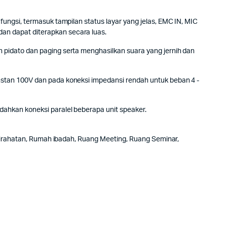
ungsi, termasuk tampilan status layar yang jelas, EMC IN, MIC
an dapat diterapkan secara luas.
 pidato dan paging serta menghasilkan suara yang jernih dan
stan 100V dan pada koneksi impedansi rendah untuk beban 4 -
ahkan koneksi paralel beberapa unit speaker.
stirahatan, Rumah ibadah, Ruang Meeting, Ruang Seminar,