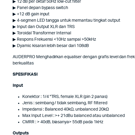
▶ 12 dB per oktaf 50Hz low-cut filter
▶ Panel depan bypass switch
▶ +12 dB gain input
▶ 4-segmen LED tangga untuk memantau tingkat output
▶ Input dan Output XLR dan TRS
▶ Toroidal Transformer Internal
▶ Respons Frekuensi <10Hz sampai >50kHz
▶ Dyamic kisaran lebih besar dari 108dB
AUDERPRO Menghadirkan equaliser dengan grafis level dan fre
berkualitas
SPESIFIKASI
Input
Konektor : 1/4 "TRS, female XLR (pin 2 panas)
Jenis : seimbang / tidak seimbang, RF filtered
Impedansi : Balanced 40kΩ, unbalanced 20kΩ
Max Input Level : >+ 21dBu balanced atau unbalanced
CMRR : > 40dB, biasanya> 55dB pada 1kHz
Outputs