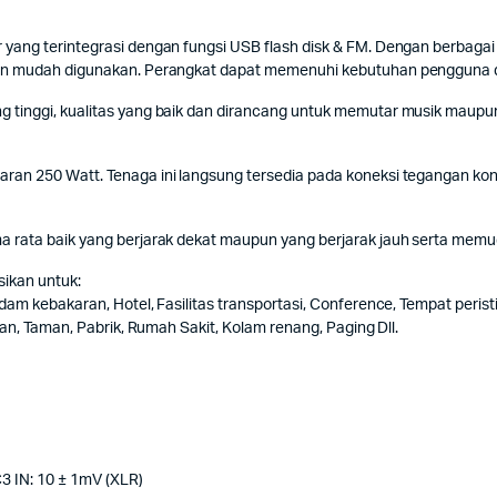
ang terintegrasi dengan fungsi USB flash disk & FM. Dengan berbagai f
dan mudah digunakan. Perangkat dapat memenuhi kebutuhan pengguna d
tinggi, kualitas yang baik dan dirancang untuk memutar musik maupun
ran 250 Watt. Tenaga ini langsung tersedia pada koneksi tegangan kon
 rata baik yang berjarak dekat maupun yang berjarak jauh serta memud
sikan untuk:
dam kebakaran, Hotel, Fasilitas transportasi, Conference, Tempat peri
an, Taman, Pabrik, Rumah Sakit, Kolam renang, Paging Dll.
C3 IN: 10 ± 1mV (XLR)