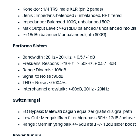
Konektor : 1/4 TRS, male XLR (pin 2 panas)
Jenis : Impedansi balenced / unbalanced, RF filtered
Impedance : Balanced 100Ω, unbalanced 50Ω
Max Output Level : >+21dBU balanced / unbalanced into 2kΩ
>+18dBu balanced / unbalanced (into 600Ω)
Performa Sistem
Bandwidth : 20Hz - 20 kHz, + 0,5 / -1dB
Frekuensi Respons : <10Hz - > 50kHz, + 0,5 / -3dB
Range Dinamis : 108dB
Signal to Noise : 90dB
THD + Noise : <0.004%.
Interchannel crosstalk : <-80dB, 20Hz - 20kHz
Switch fungsi
EQ Bypass: Melewati bagian equalizer grafis di signal path
Low Cut : Mengaktifkan filter high-pass 50Hz 12dB / octave
Range : Memilih yang baik +/- 6dB atau +/- 12dB slider boost
Power Supply