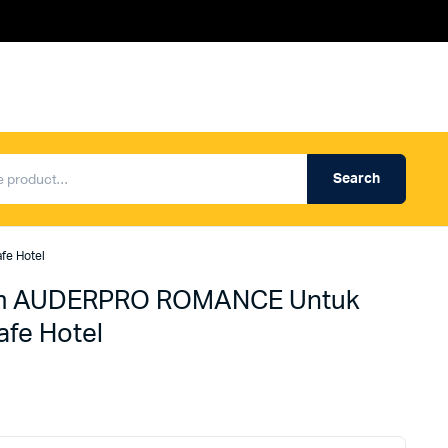
Search
Produk Auderpro Professional
ng
Produk Auderpro PA System
fe Hotel
an
Produk Renza
em AUDERPRO ROMANCE Untuk
afe Hotel