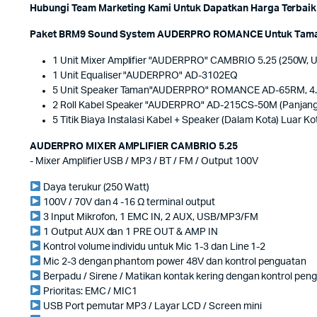
Hubungi Team Marketing Kami Untuk Dapatkan Harga Terbaik 
Paket BRM9 Sound System AUDERPRO ROMANCE Untuk Taman di 
1 Unit Mixer Amplifier "AUDERPRO" CAMBRIO 5.25 (250W,
1 Unit Equaliser "AUDERPRO" AD-3102EQ
5 Unit Speaker Taman"AUDERPRO" ROMANCE AD-65RM, 4.
2 Roll Kabel Speaker "AUDERPRO" AD-215CS-50M (Panjang
5 Titik Biaya Instalasi Kabel + Speaker (Dalam Kota) Luar 
AUDERPRO MIXER AMPLIFIER CAMBRIO 5.25
- Mixer Amplifier USB / MP3 / BT / FM / Output 100V
Daya terukur (250 Watt)
100V / 70V dan 4 -16 Ω terminal output
3 Input Mikrofon, 1 EMC IN, 2 AUX, USB/MP3/FM
1 Output AUX dan 1 PRE OUT & AMP IN
Kontrol volume individu untuk Mic 1-3 dan Line 1-2
Mic 2-3 dengan phantom power 48V dan kontrol penguatan
Berpadu / Sirene / Matikan kontak kering dengan kontrol pen
Prioritas: EMC / MIC1
USB Port pemutar MP3 / Layar LCD / Screen mini