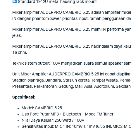
Standard 19" 2U metal hausing rack mount
Mixer amplifier AUDERPRO CAMBRIO 5.25 adalah amplifier mixer y
IN dengan phantom power, prioritas input, ramah penggunaan 
Mixer amplifier AUDERPRO CAMBRIO 5.25 memiliki performa yang 
jelas.
Mixer amplifier AUDERPRO CAMBRIO 5.25 hadir dalam daya kelua
16 ohm.
Teknik sistem output 100V menjadikan suara semua speaker sama
Unit Mixer Amplifier AUDERPRO CAMBRIO 5.25 ini dapat diaplika
Stadion olahraga, Bandara, Stasiun kereta, Tempat wisata, Pema
Presentasi, Perkantoran, Gedung, Mall, Aula, Auditorium, Sekolah
Spesifikasi:
Model: CAMBRIO 5.25
Usb Port: Putar MP3 + Bluetooth + Mode FM Tuner
Nilai Daya Keluar: 250 Watt / 100V
Sensitivitas Input: MIC1 IN: 10mV ± 1mV (6.35 IN), MIC2-MI