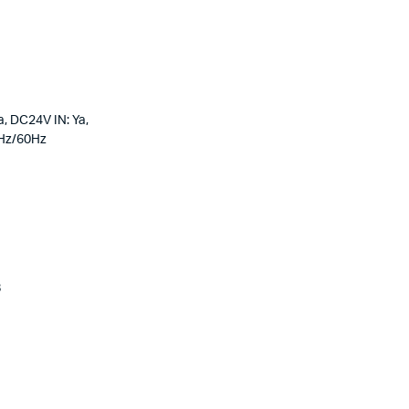
a, DC24V IN: Ya,
0Hz/60Hz
8