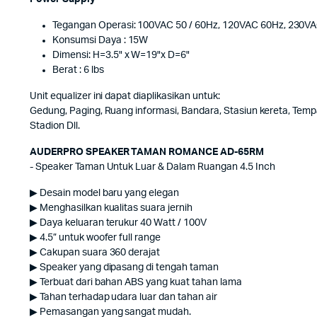
Tegangan Operasi: 100VAC 50 / 60Hz, 120VAC 60Hz, 230VA
Konsumsi Daya : 15W
Dimensi: H=3.5" x W=19"x D=6"
Berat : 6 lbs
Unit equalizer ini dapat diaplikasikan untuk:
Gedung, Paging, Ruang informasi, Bandara, Stasiun kereta, Tempa
Stadion Dll.
AUDERPRO SPEAKER TAMAN ROMANCE AD-65RM
- Speaker Taman Untuk Luar & Dalam Ruangan 4.5 Inch
▶ Desain model baru yang elegan
▶ Menghasilkan kualitas suara jernih
▶ Daya keluaran terukur 40 Watt / 100V
▶ 4.5” untuk woofer full range
▶ Cakupan suara 360 derajat
▶ Speaker yang dipasang di tengah taman
▶ Terbuat dari bahan ABS yang kuat tahan lama
▶ Tahan terhadap udara luar dan tahan air
▶ Pemasangan yang sangat mudah.