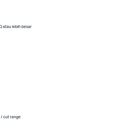
 atau lebih besar
 / cut range