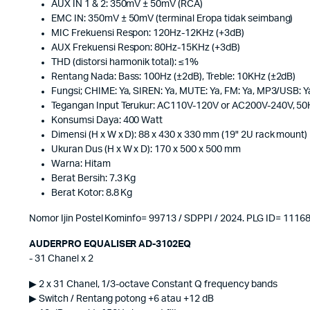
AUX IN 1 & 2: 350mV ± 50mV (RCA)
EMC IN: 350mV ± 50mV (terminal Eropa tidak seimbang)
MIC Frekuensi Respon: 120Hz-12KHz (+3dB)
AUX Frekuensi Respon: 80Hz-15KHz (+3dB)
THD (distorsi harmonik total): ≤1%
Rentang Nada: Bass: 100Hz (±2dB), Treble: 10KHz (±2dB)
Fungsi; CHIME: Ya, SIREN: Ya, MUTE: Ya, FM: Ya, MP3/USB: Y
Tegangan Input Terukur: AC110V-120V or AC200V-240V, 5
Konsumsi Daya: 400 Watt
Dimensi (H x W x D): 88 x 430 x 330 mm (19" 2U rack mount)
Ukuran Dus (H x W x D): 170 x 500 x 500 mm
Warna: Hitam
Berat Bersih: 7.3 Kg
Berat Kotor: 8.8 Kg
Nomor Ijin Postel Kominfo= 99713 / SDPPI / 2024. PLG ID= 1116
AUDERPRO EQUALISER AD-3102EQ
- 31 Chanel x 2
▶ 2 x 31 Chanel, 1/3-octave Constant Q frequency bands
▶ Switch / Rentang potong +6 atau +12 dB