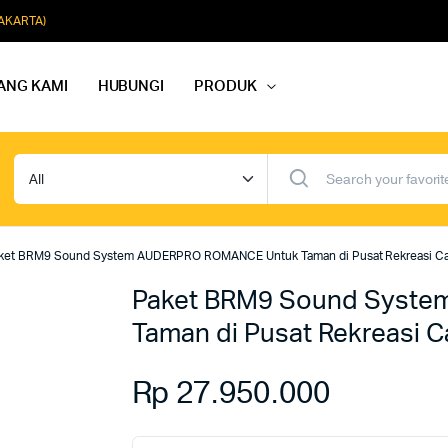
JAKARTA)
ANG KAMI
HUBUNGI
PRODUK
dio Rapat
Paket Softmusik Speaker Wall
dio Karaoke
Paket Softmusik Speaker Ceili
ket BRM9 Sound System AUDERPRO ROMANCE Untuk Taman di Pusat Rekreasi Ca
io Masjid
Paket Softmusik Speaker Tam
Paket BRM9 Sound Syst
Taman di Pusat Rekreasi C
Rp
27.950.000