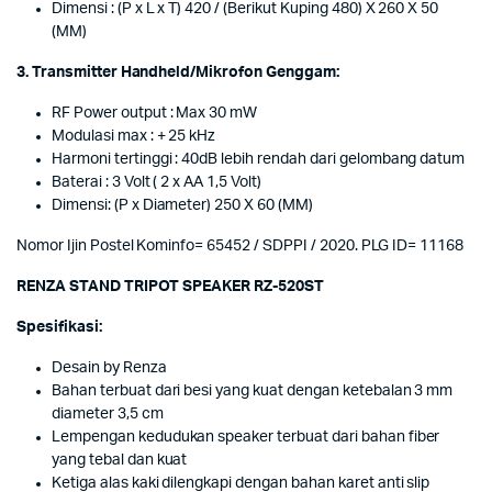
Dimensi : (P x L x T) 420 / (Berikut Kuping 480) X 260 X 50
(MM)
3. Transmitter Handheld/Mikrofon Genggam:
RF Power output : Max 30 mW
Modulasi max : + 25 kHz
Harmoni tertinggi : 40dB lebih rendah dari gelombang datum
Baterai : 3 Volt ( 2 x AA 1,5 Volt)
Dimensi: (P x Diameter) 250 X 60 (MM)
Nomor Ijin Postel Kominfo= 65452 / SDPPI / 2020. PLG ID= 11168
RENZA STAND TRIPOT SPEAKER RZ-520ST
Spesifikasi:
Desain by Renza
Bahan terbuat dari besi yang kuat dengan ketebalan 3 mm
diameter 3,5 cm
Lempengan kedudukan speaker terbuat dari bahan fiber
yang tebal dan kuat
Ketiga alas kaki dilengkapi dengan bahan karet anti slip