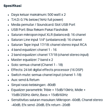
Spesifikasi
Daya keluar maksimum: 500 watt x 2
T.H.D: 0.1% below (1kHz full power)
Media pemutar / Soundcard: Slot USB Port
USB Port: Bisa Rekam Pakai Flashdisk
Saluran mikropon input XLR (balanced): 16 chanel
Saluran Line input 1/4" (unbalanced): 16 chanel
Saluran Tape Input 17/18: chanel stereo input RCA
4 band equalizer: chanel 1 - 16
2 band equalizer: chanel 17/18 (chanel stereo input)
Master equalizer: 7 band x 2
Solo: semua chanel (Chanel 1 - 18)
Effects: 24 bit digital effects processor (16 DSP)
Switch mute: semua chanel input (chanel 1-18)
Aux: send & Return
Sinyal rasio kebisingan: -80dB
Equalizer parametrik: Trible + 15dB/10kHz, Midle +
15dB/250Hz-6kHz, Bass + 15dB/60Hz
Sensitivitas saluran masukan: Mikropon -60dB, Chanel stereo
-40dB, Efx send -20dB, Efx return -20dB