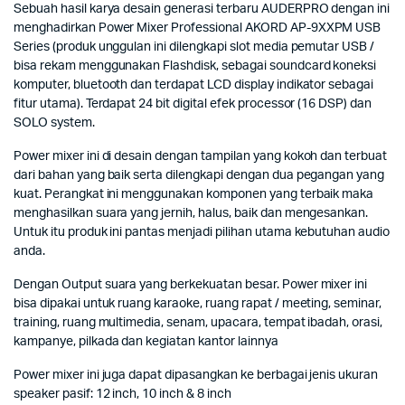
Sebuah hasil karya desain generasi terbaru AUDERPRO dengan ini
menghadirkan Power Mixer Professional AKORD AP-9XXPM USB
Series (produk unggulan ini dilengkapi slot media pemutar USB /
bisa rekam menggunakan Flashdisk, sebagai soundcard koneksi
komputer, bluetooth dan terdapat LCD display indikator sebagai
fitur utama). Terdapat 24 bit digital efek processor (16 DSP) dan
SOLO system.
Power mixer ini di desain dengan tampilan yang kokoh dan terbuat
dari bahan yang baik serta dilengkapi dengan dua pegangan yang
kuat. Perangkat ini menggunakan komponen yang terbaik maka
menghasilkan suara yang jernih, halus, baik dan mengesankan.
Untuk itu produk ini pantas menjadi pilihan utama kebutuhan audio
anda.
Dengan Output suara yang berkekuatan besar. Power mixer ini
bisa dipakai untuk ruang karaoke, ruang rapat / meeting, seminar,
training, ruang multimedia, senam, upacara, tempat ibadah, orasi,
kampanye, pilkada dan kegiatan kantor lainnya
Power mixer ini juga dapat dipasangkan ke berbagai jenis ukuran
speaker pasif: 12 inch, 10 inch & 8 inch