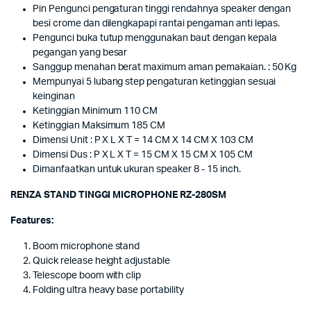
Pin Pengunci pengaturan tinggi rendahnya speaker dengan
besi crome dan dilengkapapi rantai pengaman anti lepas.
Pengunci buka tutup menggunakan baut dengan kepala
pegangan yang besar
Sanggup menahan berat maximum aman pemakaian. : 50 Kg
Mempunyai 5 lubang step pengaturan ketinggian sesuai
keinginan
Ketinggian Minimum 110 CM
Ketinggian Maksimum 185 CM
Dimensi Unit : P X L X T = 14 CM X 14 CM X 103 CM
Dimensi Dus : P X L X T = 15 CM X 15 CM X 105 CM
Dimanfaatkan untuk ukuran speaker 8 - 15 inch.
RENZA STAND TINGGI MICROPHONE RZ-280SM
Features:
Boom microphone stand
Quick release height adjustable
Telescope boom with clip
Folding ultra heavy base portability