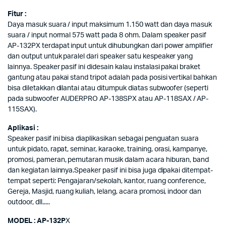
Fitur :
Daya masuk suara / input maksimum 1.150 watt dan daya masuk
suara / input normal 575 watt pada 8 ohm. Dalam speaker pasif
AP-132PX terdapat input untuk dihubungkan dari power amplifier
dan output untuk paralel dari speaker satu kespeaker yang
lainnya. Speaker pasif ini didesain kalau instalasi pakai braket
gantung atau pakai stand tripot adalah pada posisi vertikal bahkan
bisa diletakkan dilantai atau ditumpuk diatas subwoofer (seperti
pada subwoofer AUDERPRO AP-138SPX atau AP-118SAX / AP-
115SAX).
Aplikasi :
Speaker pasif ini bisa diaplikasikan sebagai penguatan suara
untuk pidato, rapat, seminar, karaoke, training, orasi, kampanye,
promosi, pameran, pemutaran musik dalam acara hiburan, band
dan kegiatan lainnya.Speaker pasif ini bisa juga dipakai ditempat-
tempat seperti: Pengajaran/sekolah, kantor, ruang conference,
Gereja, Masjid, ruang kuliah, lelang, acara promosi, indoor dan
outdoor, dll.....
MODEL : AP-132P
X