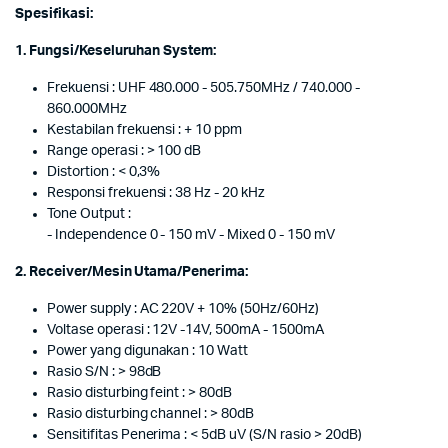
Spesifikasi:
1. Fungsi/Keseluruhan System:
Frekuensi : UHF 480.000 - 505.750MHz / 740.000 -
860.000MHz
Kestabilan frekuensi : + 10 ppm
Range operasi : > 100 dB
Distortion : < 0,3%
Responsi frekuensi : 38 Hz - 20 kHz
Tone Output :
- Independence 0 - 150 mV - Mixed 0 - 150 mV
2. Receiver/Mesin Utama/Penerima:
Power supply : AC 220V + 10% (50Hz/60Hz)
Voltase operasi : 12V -14V, 500mA - 1500mA
Power yang digunakan : 10 Watt
Rasio S/N : > 98dB
Rasio disturbing feint : > 80dB
Rasio disturbing channel : > 80dB
Sensitifitas Penerima : < 5dB uV (S/N rasio > 20dB)