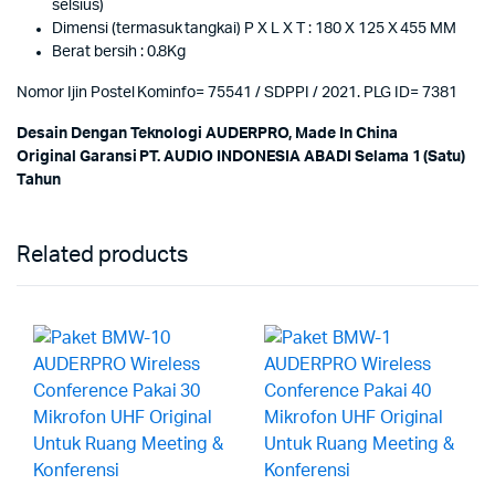
selsius)
Dimensi (termasuk tangkai) P X L X T : 180 X 125 X 455 MM
Berat bersih : 0.8Kg
Nomor Ijin Postel Kominfo= 75541 / SDPPI / 2021. PLG ID= 7381
Desain Dengan Teknologi AUDERPRO, Made In China
Original Garansi PT. AUDIO INDONESIA ABADI Selama 1 (Satu)
Tahun
Related products