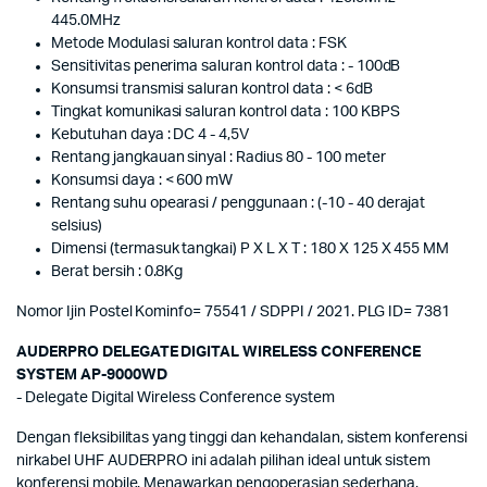
445.0MHz
Metode Modulasi saluran kontrol data : FSK
Sensitivitas penerima saluran kontrol data : - 100dB
Konsumsi transmisi saluran kontrol data : < 6dB
Tingkat komunikasi saluran kontrol data : 100 KBPS
Kebutuhan daya : DC 4 - 4,5V
Rentang jangkauan sinyal : Radius 80 - 100 meter
Konsumsi daya : < 600 mW
Rentang suhu opearasi / penggunaan : (-10 - 40 derajat
selsius)
Dimensi (termasuk tangkai) P X L X T : 180 X 125 X 455 MM
Berat bersih : 0.8Kg
Nomor Ijin Postel Kominfo= 75541 / SDPPI / 2021. PLG ID= 7381
AUDERPRO DELEGATE DIGITAL WIRELESS CONFERENCE
SYSTEM AP-9000WD
- Delegate Digital Wireless Conference system
Dengan fleksibilitas yang tinggi dan kehandalan, sistem konferensi
nirkabel UHF AUDERPRO ini adalah pilihan ideal untuk sistem
konferensi mobile. Menawarkan pengoperasian sederhana,