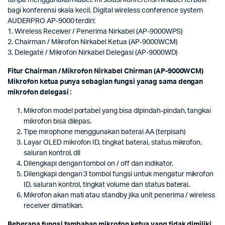
tanpa menggunakan kabel. Ini solusi konferensi nirkabel terbaik
bagi konferensi skala kecil. Digital wireless conference system
AUDERPRO AP-9000 terdiri:
1. Wireless Receiver / Penerima Nirkabel (AP-9000WPS)
2. Chairman / Mikrofon Nirkabel Ketua (AP-9000WCM)
3. Delegate / Mikrofon Nirkabel Delegasi (AP-9000WD)
Fitur Chairman / Mikrofon Nirkabel Chirman (AP-9000WCM)
Mikrofon ketua punya sebagian fungsi yanag sama dengan
mikrofon delegasi :
Mikrofon model portabel yang bisa dipindah-pindah, tangkai
mikrofon bisa dilepas.
Tipe mirophone menggunakan baterai AA (terpisah)
Layar OLED mikrofon ID, tingkat baterai, status mikrofon,
saluran kontrol, dll
Dilengkapi dengan tombol on / off dan indikator.
Dilengkapi dengan 3 tombol fungsi untuk mengatur mikrofon
ID, saluran kontrol, tingkat volume dan status baterai.
Mikrofon akan mati atau standby jika unit penerima / wireless
receiver dimatikan.
Beberapa fungsi tambahan mikrofon ketua yang tidak dimiliki