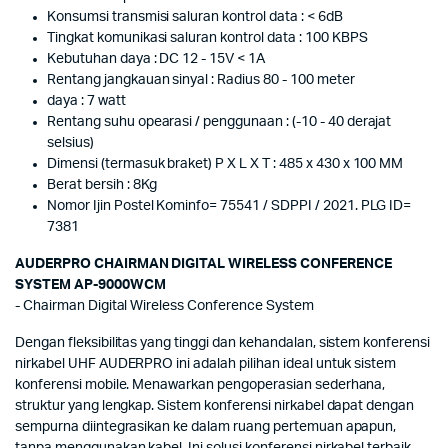
Konsumsi transmisi saluran kontrol data : < 6dB
Tingkat komunikasi saluran kontrol data : 100 KBPS
Kebutuhan daya : DC 12 - 15V < 1A
Rentang jangkauan sinyal : Radius 80 - 100 meter
daya : 7 watt
Rentang suhu opearasi / penggunaan : (-10 - 40 derajat
selsius)
Dimensi (termasuk braket) P X L X T : 485 x 430 x 100 MM
Berat bersih : 8Kg
Nomor Ijin Postel Kominfo= 75541 / SDPPI / 2021. PLG ID=
7381
AUDERPRO CHAIRMAN DIGITAL WIRELESS CONFERENCE
SYSTEM AP-9000WCM
- Chairman Digital Wireless Conference System
Dengan fleksibilitas yang tinggi dan kehandalan, sistem konferensi
nirkabel UHF AUDERPRO ini adalah pilihan ideal untuk sistem
konferensi mobile. Menawarkan pengoperasian sederhana,
struktur yang lengkap. Sistem konferensi nirkabel dapat dengan
sempurna diintegrasikan ke dalam ruang pertemuan apapun,