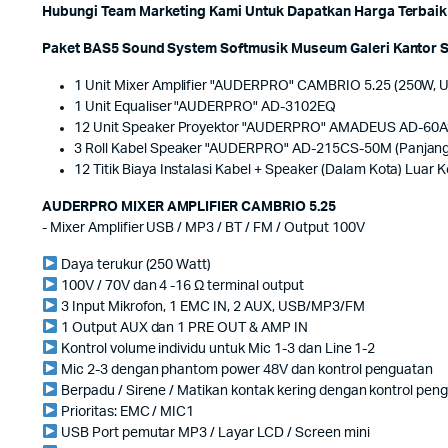
Hubungi Team Marketing Kami Untuk Dapatkan Harga Terbaik 
Paket BAS5 Sound System Softmusik Museum Galeri Kantor 
1 Unit Mixer Amplifier "AUDERPRO" CAMBRIO 5.25 (250W, 
1 Unit Equaliser "AUDERPRO" AD-3102EQ
12 Unit Speaker Proyektor "AUDERPRO" AMADEUS AD-60AS
3 Roll Kabel Speaker "AUDERPRO" AD-215CS-50M (Panjang
12 Titik Biaya Instalasi Kabel + Speaker (Dalam Kota) Luar
AUDERPRO MIXER AMPLIFIER CAMBRIO 5.25
- Mixer Amplifier USB / MP3 / BT / FM / Output 100V
Daya terukur (250 Watt)
100V / 70V dan 4 -16 Ω terminal output
3 Input Mikrofon, 1 EMC IN, 2 AUX, USB/MP3/FM
1 Output AUX dan 1 PRE OUT & AMP IN
Kontrol volume individu untuk Mic 1-3 dan Line 1-2
Mic 2-3 dengan phantom power 48V dan kontrol penguatan
Berpadu / Sirene / Matikan kontak kering dengan kontrol pen
Prioritas: EMC / MIC1
USB Port pemutar MP3 / Layar LCD / Screen mini