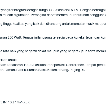
ang terintegrasi dengan fungsi USB flash disk & FM. Dengan berbagai f
dan mudah digunakan. Perangkat dapat memenuhi kebutuhan pengguna d
tinggi, kualitas yang baik dan dirancang untuk memutar musik maupun
ran 250 Watt. Tenaga ini langsung tersedia pada koneksi tegangan kon
 rata baik yang berjarak dekat maupun yang berjarak jauh serta memud
sikan untuk:
dam kebakaran, Hotel, Fasilitas transportasi, Conference, Tempat peri
an, Taman, Pabrik, Rumah Sakit, Kolam renang, Paging Dll.
C3 IN: 10 ± 1mV (XLR)