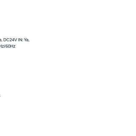
a, DC24V IN: Ya,
0Hz/60Hz
8