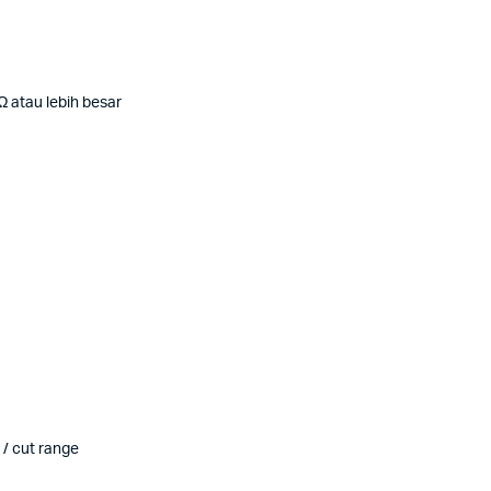
 atau lebih besar
 / cut range