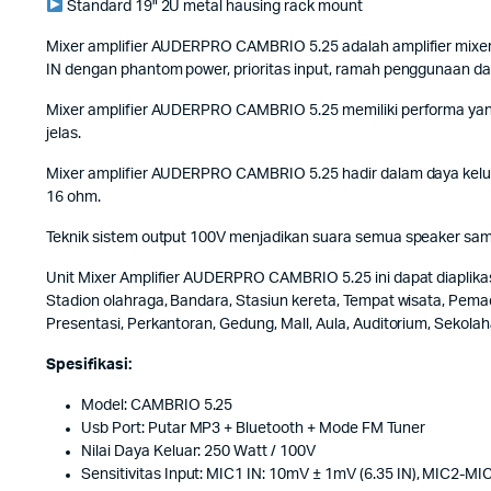
Standard 19" 2U metal hausing rack mount
Mixer amplifier AUDERPRO CAMBRIO 5.25 adalah amplifier mixer y
IN dengan phantom power, prioritas input, ramah penggunaan 
Mixer amplifier AUDERPRO CAMBRIO 5.25 memiliki performa yang 
jelas.
Mixer amplifier AUDERPRO CAMBRIO 5.25 hadir dalam daya kelua
16 ohm.
Teknik sistem output 100V menjadikan suara semua speaker sama
Unit Mixer Amplifier AUDERPRO CAMBRIO 5.25 ini dapat diaplika
Stadion olahraga, Bandara, Stasiun kereta, Tempat wisata, Pema
Presentasi, Perkantoran, Gedung, Mall, Aula, Auditorium, Sekolah
Spesifikasi:
Model: CAMBRIO 5.25
Usb Port: Putar MP3 + Bluetooth + Mode FM Tuner
Nilai Daya Keluar: 250 Watt / 100V
Sensitivitas Input: MIC1 IN: 10mV ± 1mV (6.35 IN), MIC2-MI