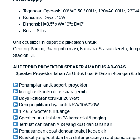
Tegangan Operasi: 100VAC 50 / 60Hz, 120VAC 60Hz, 230VA
Konsumsi Daya : 15W
Dimensi: H=3.5" x W=19"x D=6"
Berat : 6 lbs
Unit equalizer ini dapat diaplikasikan untuk:
Gedung, Paging, Ruang informasi, Bandara, Stasiun kereta, Tempa
Stadion Dll.
AUDERPRO PROYEKTOR SPEAKER AMADEUS AD-60AS
- Speaker Proyektor Tahan Air Untuk Luar & Dalam Ruangan 6.5 
Penampilan antik seperti proyektor
Menghasilkan kualitas suara jernih
Daya keluaran terukur 20 Watt
Dengan pilihan daya untuk 5W/10W/20W
1 × 6,5” woofer full ruange
Speaker untuk sistem PA komersial & paging
Terbuat dari bahan ABS yang kuat dan tahan air
Pemasangan cepat dengan braket kedap air
Bracket yang kuat dan bisa diatur posisinya saat pemasangan 