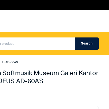
Search
Produk Auderpro Professional
ng
Produk Auderpro PA System
DEUS AD-60AS
an
Produk Renza
 Softmusik Museum Galeri Kantor
DEUS AD-60AS