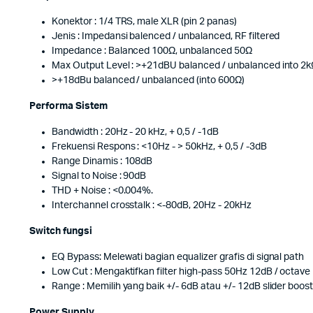
Konektor : 1/4 TRS, male XLR (pin 2 panas)
Jenis : Impedansi balenced / unbalanced, RF filtered
Impedance : Balanced 100Ω, unbalanced 50Ω
Max Output Level : >+21dBU balanced / unbalanced into 2kΩ
>+18dBu balanced / unbalanced (into 600Ω)
Performa Sistem
Bandwidth : 20Hz - 20 kHz, + 0,5 / -1dB
Frekuensi Respons : <10Hz - > 50kHz, + 0,5 / -3dB
Range Dinamis : 108dB
Signal to Noise : 90dB
THD + Noise : <0.004%.
Interchannel crosstalk : <-80dB, 20Hz - 20kHz
Switch fungsi
EQ Bypass: Melewati bagian equalizer grafis di signal path
Low Cut : Mengaktifkan filter high-pass 50Hz 12dB / octave
Range : Memilih yang baik +/- 6dB atau +/- 12dB slider boost
Power Supply