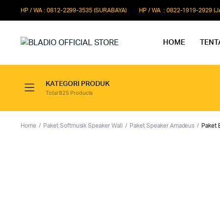
HP / WA : 0812-2299-3535 (SURABAYA)
HP / WA : 0822-1919-2929 (
HOME
TENT
KATEGORI PRODUK
Total 825 Products
Paket Microphone Rapat
Paket Au
Paket Audio Paging System
Paket Au
Home
Paket Softmusik Speaker Wall
Paket Speaker Amadeus
Paket
Paket Audio Professional
Paket Aud