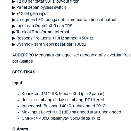
▶ 12 dB per oktaf 50Hz low-cut filter
▶ Panel depan bypass switch
▶ +12 dB gain input
▶ 4-segmen LED tangga untuk memantau tingkat output
▶ Input dan Output XLR dan TRS
▶ Toroidal Transformer Internal
▶ Respons Frekuensi <10Hz sampai >50kHz
▶ Dyamic kisaran lebih besar dari 108dB
AUDERPRO Menghadirkan equaliser dengan grafis level dan fre
berkualitas
SPESIFIKASI
Input
Konektor : 1/4 "TRS, female XLR (pin 2 panas)
Jenis : seimbang / tidak seimbang, RF filtered
Impedansi : Balanced 40kΩ, unbalanced 20kΩ
Max Input Level : >+ 21dBu balanced atau unbalanced
CMRR : > 40dB, biasanya> 55dB pada 1kHz
Outputs