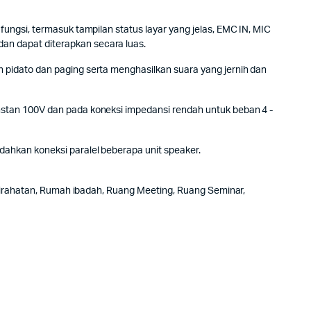
ungsi, termasuk tampilan status layar yang jelas, EMC IN, MIC
an dapat diterapkan secara luas.
 pidato dan paging serta menghasilkan suara yang jernih dan
stan 100V dan pada koneksi impedansi rendah untuk beban 4 -
ahkan koneksi paralel beberapa unit speaker.
stirahatan, Rumah ibadah, Ruang Meeting, Ruang Seminar,