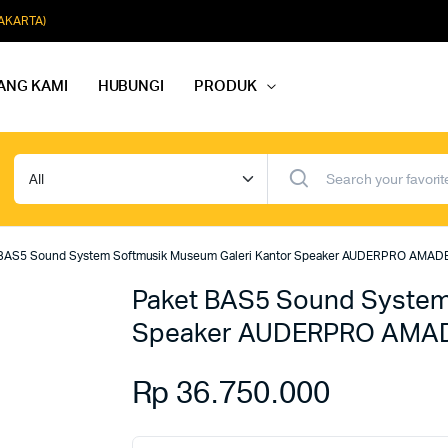
JAKARTA)
ANG KAMI
HUBUNGI
PRODUK
dio Rapat
Paket Softmusik Speaker Wall
dio Karaoke
Paket Softmusik Speaker Ceili
 BAS5 Sound System Softmusik Museum Galeri Kantor Speaker AUDERPRO AMA
io Masjid
Paket Softmusik Speaker Tam
Paket BAS5 Sound System
Speaker AUDERPRO AMA
Rp
36.750.000