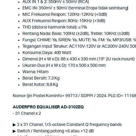
AUX IN 1 & 2: 350mV ± 50mV (RCA)
EMC IN: 350mV ± 50mV (terminal Eropa tidak seimbang)
MIC Frekuensi Respon: 120Hz-12KHz (+3dB)
AUX Frekuensi Respon: 80Hz-15KHz (+3dB)
THD (distorsi harmonik total): ≤1%
Rentang Nada: Bass: 100Hz (±2dB), Treble: 10KHz (±2dB)
Fungsi; CHIME: Ya, SIREN: Ya, MUTE: Ya, FM: Ya, MP3/USB: Y
Tegangan Input Terukur: AC110V-120V or AC200V-240V, 5
Konsumsi Daya: 400 Watt
Dimensi (H x W x D): 88 x 430 x 330 mm (19" 2U rack mount)
Ukuran Dus (H x W x D): 170 x 500 x 500 mm
Warna: Hitam
Berat Bersih: 7.3 Kg
Berat Kotor: 8.8 Kg
Nomor Ijin Postel Kominfo= 99713 / SDPPI / 2024. PLG ID= 1116
AUDERPRO EQUALISER AD-3102EQ
- 31 Chanel x 2
▶ 2 x 31 Chanel, 1/3-octave Constant Q frequency bands
▶ Switch / Rentang potong +6 atau +12 dB