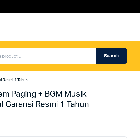
Search
Produk Auderpro Professional
ng
Produk Auderpro PA System
i Resmi 1 Tahun
an
Produk Renza
em Paging + BGM Musik
 Garansi Resmi 1 Tahun