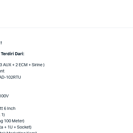
!
erdiri Dari:
 AUX + 2 ECM + Sirine )
unt
" AD-102RTU
 100V
t 6 Inch
 1)
g 100 Meter)
ta + 1U + Socket)