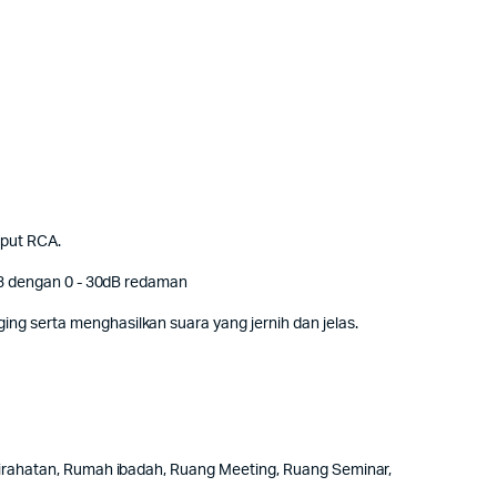
tput RCA.
X 3 dengan 0 - 30dB redaman
ng serta menghasilkan suara yang jernih dan jelas.
stirahatan, Rumah ibadah, Ruang Meeting, Ruang Seminar,