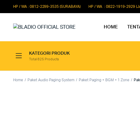
HP / WA : 0812-2299-3535 (SURABAYA)
HP / WA : 0822-1919-2929 (
HOME
TENT
KATEGORI PRODUK
Total 825 Products
Paket Microphone Rapat
Paket Au
Paket Audio Paging System
Paket Au
Home
Paket Audio Paging System
Paket Paging + BGM + 1 Zone
Pak
Paket Audio Professional
Paket Aud