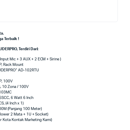
a.
 Terbaik !
DERPRO, Terdiri Dari:
put Mic + 3 AUX + 2 ECM + Sirine )
P, Rack Mount
 “AUDERPRO” AD-102RTU
P, 100V
, 10 Zona / 100V
-103MC
SCC, 6 Watt 6 Inch
 (4 Inch x 1)
0M (Panjang 100 Meter)
Blower 2 Mata + 1U + Socket)
uar Kota Kontak Marketing Kami)