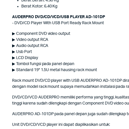
Berat Bersih: 4.90 Kg
Berat Kotor: 6.40 Kg
AUDERPRO DVD/CD/VCD/USB PLAYER AD-101DP
- DVD/CD Player With USB Port Ready Rack Mount
▶ Component DVD video output
▶ Video output RCA
▶ Audio output RCA
▶ Usb Port
▶ LCD Display
▶ Tombol fungsi pada panel depan
▶ Standard 19" 1.5U metal hausing rack mount
Rack mount DVD/CD player with USB AUDERPRO AD-101DP diranca
dengan model rack mount supaya memudahkan instalasi pada ra
DVD/CD/VCD AUDERPRO memiliki performa yang tinggi, kualitas 
tinggi karena sudah dilengkapi dengan Component DVD video ou
AUDERPRO AD-101DP pada panel depan juga sudah dilengkap tomb
Unit DVD/CD/VCD player ini dapat diaplikasikan untuk: