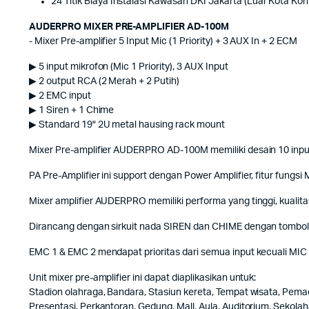
24 Titik Biaya Instalasi Kawasan DKI Jakarta (Luar Kota Ko
AUDERPRO MIXER PRE-AMPLIFIER AD-100M
- Mixer Pre-amplifier 5 Input Mic (1 Priority) + 3 AUX In + 2 ECM
▶ 5 input mikrofon (Mic 1 Priority), 3 AUX Input
▶ 2 output RCA (2 Merah + 2 Putih)
▶ 2 EMC input
▶ 1 Siren + 1 Chime
▶ Standard 19" 2U metal hausing rack mount
Mixer Pre-amplifier AUDERPRO AD-100M memiliki desain 10 input (
PA Pre-Amplifier ini support dengan Power Amplifier, fitur fung
Mixer amplifier AUDERPRO memiliki performa yang tinggi, kualit
Dirancang dengan sirkuit nada SIREN dan CHIME dengan tombol 
EMC 1 & EMC 2 mendapat prioritas dari semua input kecuali MIC
Unit mixer pre-amplifier ini dapat diaplikasikan untuk:
Stadion olahraga, Bandara, Stasiun kereta, Tempat wisata, Pema
Presentasi, Perkantoran, Gedung, Mall, Aula, Auditorium, Sekolah