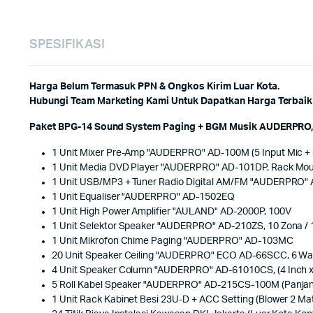
SPESIFIKASI
Harga Belum Termasuk PPN & Ongkos Kirim Luar Kota.
Hubungi Team Marketing Kami Untuk Dapatkan Harga Terbaik 
Paket BPG-14 Sound System Paging + BGM Musik AUDERPRO, T
1 Unit Mixer Pre-Amp "AUDERPRO" AD-100M (5 Input Mic + 3
1 Unit Media DVD Player "AUDERPRO" AD-101DP, Rack Mo
1 Unit USB/MP3 + Tuner Radio Digital AM/FM "AUDERPRO
1 Unit Equaliser "AUDERPRO" AD-1502EQ
1 Unit High Power Amplifier "AULAND" AD-2000P, 100V
1 Unit Selektor Speaker "AUDERPRO" AD-210ZS, 10 Zona /
1 Unit Mikrofon Chime Paging "AUDERPRO" AD-103MC
20 Unit Speaker Ceiling "AUDERPRO" ECO AD-66SCC, 6 Wat
4 Unit Speaker Column "AUDERPRO" AD-61010CS, (4 Inch x
5 Roll Kabel Speaker "AUDERPRO" AD-215CS-100M (Panjan
1 Unit Rack Kabinet Besi 23U-D + ACC Setting (Blower 2 Ma