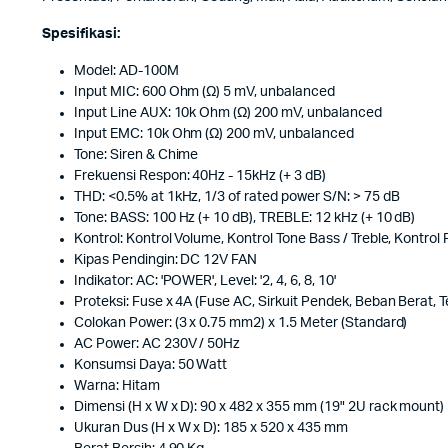
Spesifikasi:
Model: AD-100M
Input MIC: 600 Ohm (Ω) 5 mV, unbalanced
Input Line AUX: 10k Ohm (Ω) 200 mV, unbalanced
Input EMC: 10k Ohm (Ω) 200 mV, unbalanced
Tone: Siren & Chime
Frekuensi Respon: 40Hz - 15kHz (+ 3 dB)
THD: <0.5% at 1kHz, 1/3 of rated power S/N: > 75 dB
Tone: BASS: 100 Hz (+ 10 dB), TREBLE: 12 kHz (+ 10 dB)
Kontrol: Kontrol Volume, Kontrol Tone Bass / Treble, Kontrol
Kipas Pendingin: DC 12V FAN
Indikator: AC: 'POWER', Level: '2, 4, 6, 8, 10'
Proteksi: Fuse x 4A (Fuse AC, Sirkuit Pendek, Beban Berat, 
Colokan Power: (3 x 0.75 mm2) x 1.5 Meter (Standard)
AC Power: AC 230V / 50Hz
Konsumsi Daya: 50 Watt
Warna: Hitam
Dimensi (H x W x D): 90 x 482 x 355 mm (19" 2U rack mount)
Ukuran Dus (H x W x D): 185 x 520 x 435 mm