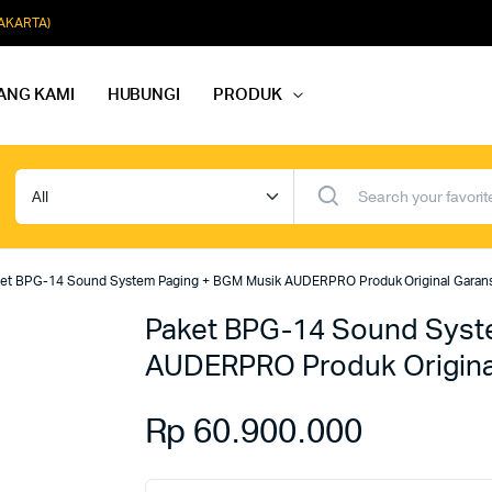
JAKARTA)
ANG KAMI
HUBUNGI
PRODUK
dio Rapat
Paket Softmusik Speaker Wall
dio Karaoke
Paket Softmusik Speaker Ceili
et BPG-14 Sound System Paging + BGM Musik AUDERPRO Produk Original Garans
io Masjid
Paket Softmusik Speaker Tam
Paket BPG-14 Sound Syst
AUDERPRO Produk Original
Rp
60.900.000