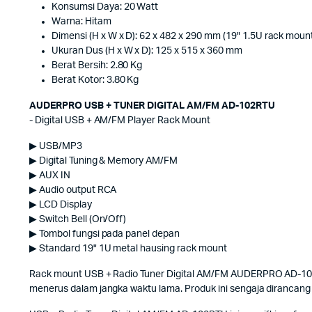
Konsumsi Daya: 20 Watt
Warna: Hitam
Dimensi (H x W x D): 62 x 482 x 290 mm (19" 1.5U rack moun
Ukuran Dus (H x W x D): 125 x 515 x 360 mm
Berat Bersih: 2.80 Kg
Berat Kotor: 3.80 Kg
AUDERPRO USB + TUNER DIGITAL AM/FM AD-102RTU
- Digital USB + AM/FM Player Rack Mount
▶ USB/MP3
▶ Digital Tuning & Memory AM/FM
▶ AUX IN
▶ Audio output RCA
▶ LCD Display
▶ Switch Bell (On/Off)
▶ Tombol fungsi pada panel depan
▶ Standard 19" 1U metal hausing rack mount
Rack mount USB + Radio Tuner Digital AM/FM AUDERPRO AD-102RT
menerus dalam jangka waktu lama. Produk ini sengaja dirancan