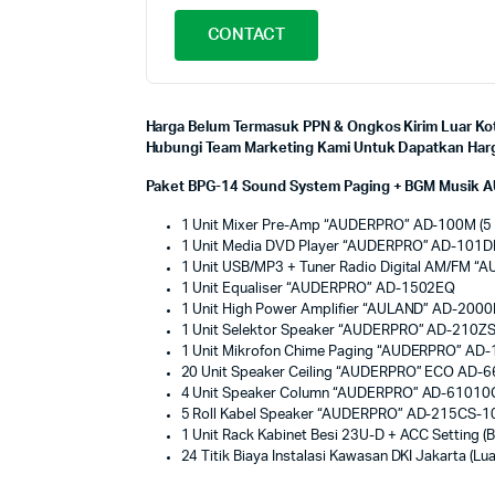
CONTACT
Harga Belum Termasuk PPN & Ongkos Kirim Luar Kot
Hubungi Team Marketing Kami Untuk Dapatkan Harga
Paket BPG-14 Sound System Paging + BGM Musik AU
1 Unit Mixer Pre-Amp “AUDERPRO” AD-100M (5 In
1 Unit Media DVD Player “AUDERPRO” AD-101D
1 Unit USB/MP3 + Tuner Radio Digital AM/FM
1 Unit Equaliser “AUDERPRO” AD-1502EQ
1 Unit High Power Amplifier “AULAND” AD-2000
1 Unit Selektor Speaker “AUDERPRO” AD-210ZS
1 Unit Mikrofon Chime Paging “AUDERPRO” AD
20 Unit Speaker Ceiling “AUDERPRO” ECO AD-66
4 Unit Speaker Column “AUDERPRO” AD-61010CS,
5 Roll Kabel Speaker “AUDERPRO” AD-215CS-10
1 Unit Rack Kabinet Besi 23U-D + ACC Setting (
24 Titik Biaya Instalasi Kawasan DKI Jakarta (L