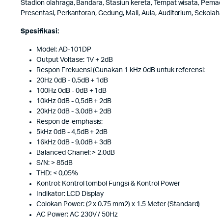
Stadion olahraga, Bandara, Stasiun kereta, Tempat wisata, Pema
Presentasi, Perkantoran, Gedung, Mall, Aula, Auditorium, Sekolah
Spesifikasi:
Model: AD-101DP
Output Voltase: 1V + 2dB
Respon Frekuensi (Gunakan 1 kHz 0dB untuk referensi:
20Hz 0dB - 0,5dB + 1dB
100Hz 0dB - 0dB + 1dB
10kHz 0dB - 0,5dB + 2dB
20kHz 0dB - 3,0dB + 2dB
Respon de-emphasis:
5kHz 0dB - 4,5dB + 2dB
16kHz 0dB - 9,0dB + 3dB
Balanced Chanel: > 2.0dB
S/N: > 85dB
THD: < 0,05%
Kontrol: Kontrol tombol Fungsi & Kontrol Power
Indikator: LCD Display
Colokan Power: (2 x 0.75 mm2) x 1.5 Meter (Standard)
AC Power: AC 230V / 50Hz