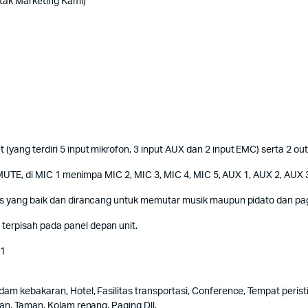
ntak Marketing Kami)
yang terdiri 5 input mikrofon, 3 input AUX dan 2 input EMC) serta 2 ou
si MUTE, di MIC 1 menimpa MIC 2, MIC 3, MIC 4, MIC 5, AUX 1, AUX 2, AU
as yang baik dan dirancang untuk memutar musik maupun pidato dan pagi
terpisah pada panel depan unit.
 1
dam kebakaran, Hotel, Fasilitas transportasi, Conference, Tempat peri
an, Taman, Kolam renang, Paging Dll.