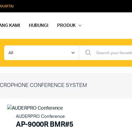
JAKARTA)
ANG KAMI
HUBUNGI
PRODUK
dio Rapat
Paket Softmusik Speaker Wall
dio Karaoke
Paket Softmusik Speaker Ceili
io Masjid
Paket Softmusik Speaker Tam
CROPHONE CONFERENCE SYSTEM
AUDERPRO Conference
AP-9000R BMR#5