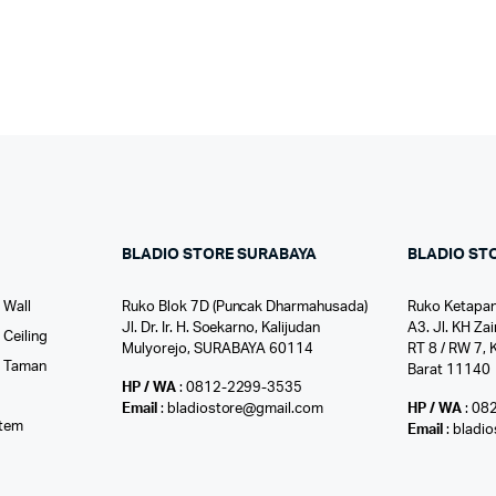
BLADIO STORE SURABAYA
BLADIO ST
 Wall
Ruko Blok 7D (Puncak Dharmahusada)
Ruko Ketapan
Jl. Dr. Ir. H. Soekarno, Kalijudan
A3. Jl. KH Zai
Ceiling
Mulyorejo, SURABAYA 60114
RT 8 / RW 7, 
r Taman
Barat 11140
HP / WA
: 0812-2299-3535
l
Email
: bladiostore@gmail.com
HP / WA
: 08
stem
Email
: bladi