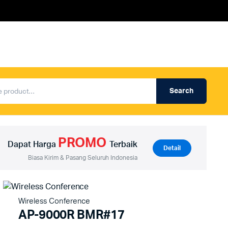
Search
Produk Auderpro Professional
ng
Produk Auderpro PA System
PROMO
an
Produk Renza
Dapat Harga
Terbaik
Detail
Biasa Kirim & Pasang Seluruh Indonesia
Wireless Conference
AP-9000R BMR#17