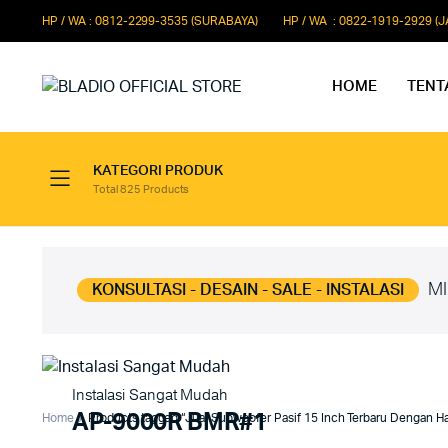
HP / WA : 0812-2299-3535 (SURABAYA)
HP / WA : 0822-1919-2929 (
HOME
TENT
KATEGORI PRODUK
Total 825 Products
Paket Microphone Rapat
Paket Au
Paket Audio Paging System
Paket Au
Paket Audio Professional
Paket Aud
MI
KONSULTASI - DESAIN - SALE - INSTALASI
Instalasi Sangat Mudah
AP-9000R BMR#1
Home
Products tagged “Jual Subwoofer Pasif 15 Inch Terbaru Dengan Ha