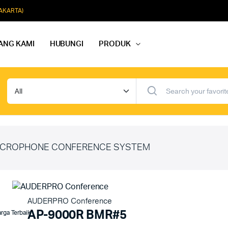
JAKARTA)
ANG KAMI
HUBUNGI
PRODUK
dio Rapat
Paket Softmusik Speaker Wall
dio Karaoke
Paket Softmusik Speaker Ceili
io Masjid
Paket Softmusik Speaker Tam
CROPHONE CONFERENCE SYSTEM
AUDERPRO Conference
AP-9000R BMR#5
rga Terbaik”