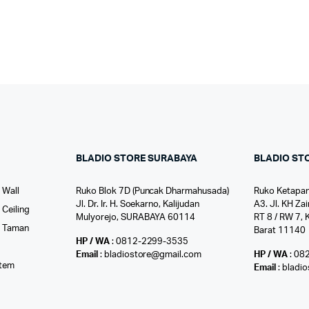
BLADIO STORE SURABAYA
BLADIO ST
 Wall
Ruko Blok 7D (Puncak Dharmahusada)
Ruko Ketapan
Jl. Dr. Ir. H. Soekarno, Kalijudan
A3. Jl. KH Zai
Ceiling
Mulyorejo, SURABAYA 60114
RT 8 / RW 7, 
r Taman
Barat 11140
HP / WA
: 0812-2299-3535
l
Email
: bladiostore@gmail.com
HP / WA
: 08
stem
Email
: bladi