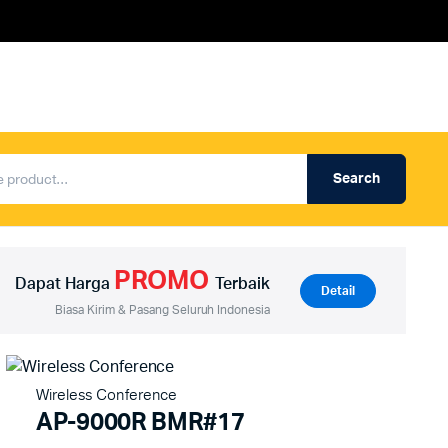
Search
Produk Auderpro Professional
ng
Produk Auderpro PA System
PROMO
an
Produk Renza
Dapat Harga
Terbaik
Detail
Biasa Kirim & Pasang Seluruh Indonesia
Wireless Conference
AP-9000R BMR#17